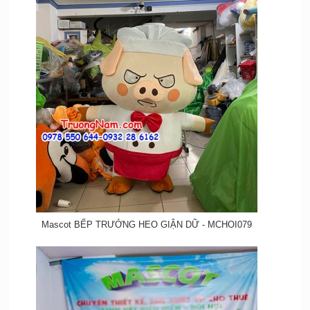
Mascot BẾP TRƯỞNG HEO GIẬN DỮ - MCHOI079