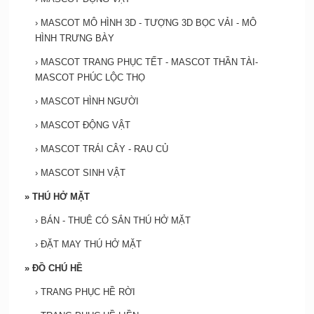
›
MASCOT MÔ HÌNH 3D - TƯỢNG 3D BỌC VẢI - MÔ
HÌNH TRƯNG BÀY
›
MASCOT TRANG PHỤC TẾT - MASCOT THẦN TÀI-
MASCOT PHÚC LỘC THỌ
›
MASCOT HÌNH NGƯỜI
›
MASCOT ĐỘNG VẬT
›
MASCOT TRÁI CÂY - RAU CỦ
›
MASCOT SINH VẬT
»
THÚ HỞ MẶT
›
BÁN - THUÊ CÓ SẮN THÚ HỞ MẶT
›
ĐẶT MAY THÚ HỞ MẶT
»
ĐỒ CHÚ HỀ
›
TRANG PHỤC HỀ RỜI