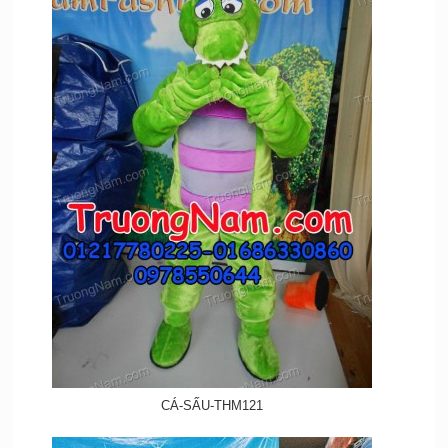
CÁ-SẤU-THM121