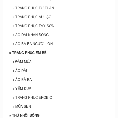
›
TRANG PHỤC TỨ THÂN
›
TRANG PHỤC ÂU LẠC
›
TRANG PHỤC TÂY SƠN
›
ÁO DÀI KHĂN ĐÓNG
›
ÁO BÀ BA NGƯỜI LỚN
»
TRANG PHỤC EM BÉ
›
ĐẦM MÚA
›
ÁO DÀI
›
ÁO BÀ BA
›
YẾM ĐỤP
›
TRANG PHỤC EROBIC
›
MÚA SEN
»
THÚ NHỒI BÔNG