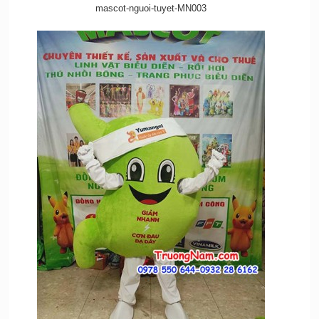
mascot-nguoi-tuyet-MN003