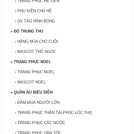
›
TRANG PHỤC HỀ LIỀN
›
PHỤ KIỆN CHÚ HỀ
›
DV TẠO HÌNH BÓNG
»
ĐỒ TRUNG THU
›
HẰNG NGA-CHÚ CUỘI
›
MASCOT THỎ NGỌC
»
TRANG PHỤC NOEL
›
TRANG PHỤC NOEL
›
MASCOT NOEL
»
QUẦN ÁO BIỂU DIỄN
›
ĐẦM MÚA NGƯỜI LỚN
›
TRANG PHỤC THẦN TÀI-PHÚC-LỘC-THỌ
›
TRANG PHỤC CÁC NƯỚC
›
TRANG PHỤC DÂN TỘC