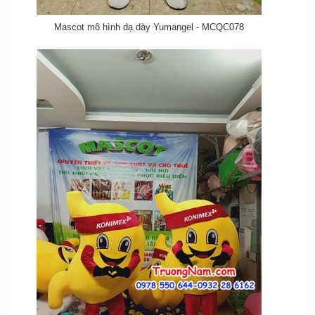
Mascot mô hình dạ dày Yumangel - MCQC078