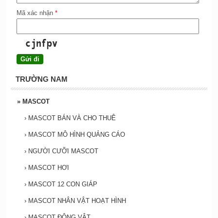
Mã xác nhận
*
TRƯỜNG NAM
»
MASCOT
›
MASCOT BÁN VÀ CHO THUÊ
›
MASCOT MÔ HÌNH QUẢNG CÁO
›
NGƯỜI CƯỠI MASCOT
›
MASCOT HƠI
›
MASCOT 12 CON GIÁP
›
MASCOT NHÂN VẬT HOẠT HÌNH
›
MASCOT ĐỘNG VẬT