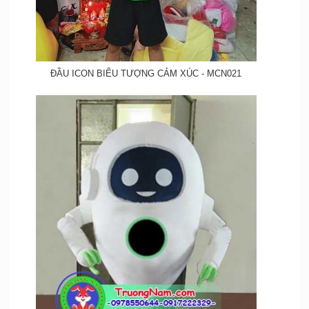
ĐẦU ICON BIỂU TƯỢNG CẢM XÚC - MCN021