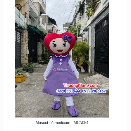
Mascot bé medicare - MCN054