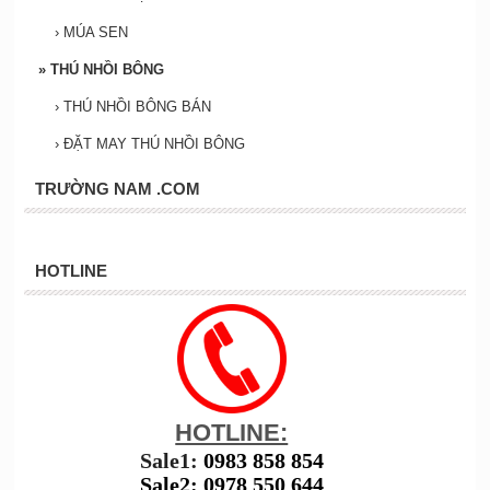
›
MÚA SEN
»
THÚ NHỒI BÔNG
›
THÚ NHỒI BÔNG BÁN
›
ĐẶT MAY THÚ NHỒI BÔNG
TRƯỜNG NAM .COM
HOTLINE
HOTLINE:
Sale1:
0983 858 854
Sale2: 0978 550 644