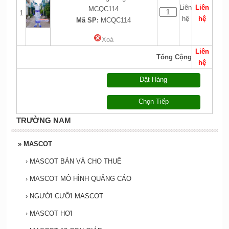
Liên
Liên
MCQC114
1
hệ
hệ
Mã SP:
MCQC114
Xoá
Liên
Tổng Cộng
hệ
Đặt Hàng
Chọn Tiếp
TRƯỜNG NAM
»
MASCOT
›
MASCOT BÁN VÀ CHO THUÊ
›
MASCOT MÔ HÌNH QUẢNG CÁO
›
NGƯỜI CƯỠI MASCOT
›
MASCOT HƠI