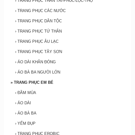
›
TRANG PHỤC THẦN TÀI-PHÚC-LỘC-THỌ
›
TRANG PHỤC CÁC NƯỚC
›
TRANG PHỤC DÂN TỘC
›
TRANG PHỤC TỨ THÂN
›
TRANG PHỤC ÂU LẠC
›
TRANG PHỤC TÂY SƠN
›
ÁO DÀI KHĂN ĐÓNG
›
ÁO BÀ BA NGƯỜI LỚN
»
TRANG PHỤC EM BÉ
›
ĐẦM MÚA
›
ÁO DÀI
›
ÁO BÀ BA
›
YẾM ĐỤP
›
TRANG PHỤC EROBIC