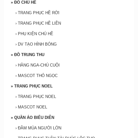
»
ĐỒ CHÚ HỀ
›
TRANG PHỤC HỀ RỜI
›
TRANG PHỤC HỀ LIỀN
›
PHỤ KIỆN CHÚ HỀ
›
DV TẠO HÌNH BÓNG
»
ĐỒ TRUNG THU
›
HẰNG NGA-CHÚ CUỘI
›
MASCOT THỎ NGỌC
»
TRANG PHỤC NOEL
›
TRANG PHỤC NOEL
›
MASCOT NOEL
»
QUẦN ÁO BIỂU DIỄN
›
ĐẦM MÚA NGƯỜI LỚN