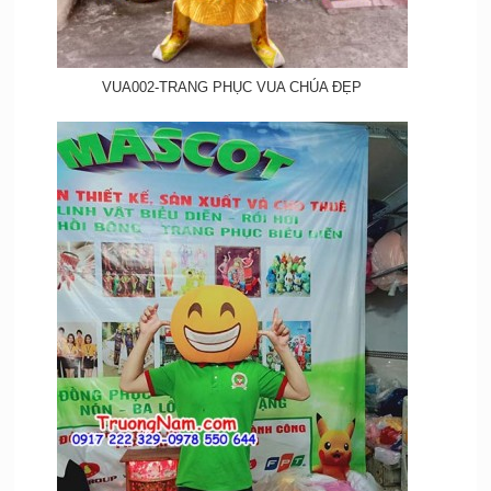
VUA002-TRANG PHỤC VUA CHÚA ĐẸP