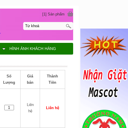
[1] Sản phẩm
G
HÌNH ẢNH KHÁCH HÀNG
Số
Giá
Thành
Lượng
bán
Tiền
Liên
Liên hệ
hệ