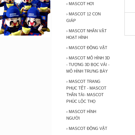
›
MASCOT HƠI
›
MASCOT 12 CON
GIÁP
›
MASCOT NHÂN VẬT
HOẠT HÌNH
›
MASCOT ĐỘNG VẬT
›
MASCOT MÔ HÌNH 3D
- TƯỢNG 3D BỌC VẢI -
MÔ HÌNH TRƯNG BÀY
›
MASCOT TRANG
PHỤC TẾT - MASCOT
THẦN TÀI- MASCOT
PHÚC LỘC THỌ
›
MASCOT HÌNH
NGƯỜI
›
MASCOT ĐỘNG VẬT