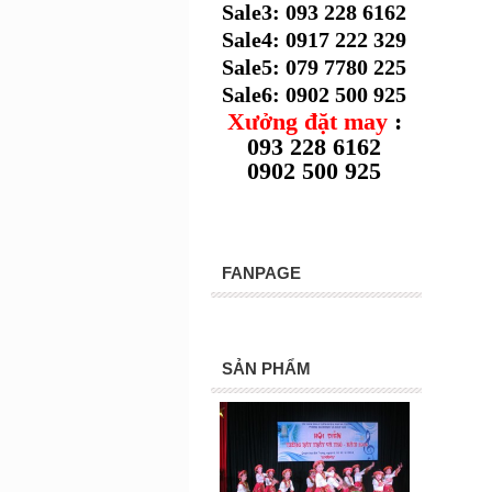
Sale3: 093 228 6162
Sale4: 0917 222 329
Sale5: 079 7780 225
Sale6: 0902 500 925
Xưởng đặt may
:
093 228 6162
0902 500 925
FANPAGE
SẢN PHẨM