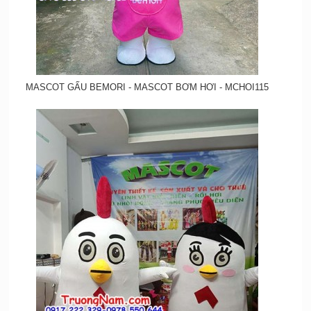
MASCOT GẤU BEMORI - MASCOT BƠM HƠI - MCHOI115