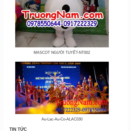
MASCOT NGƯỜI TUYẾT-NT002
Au-Lac-Au-Co-ALAC030
TIN TỨC