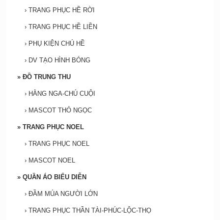
›
TRANG PHỤC HỀ RỜI
›
TRANG PHỤC HỀ LIỀN
›
PHỤ KIỆN CHÚ HỀ
›
DV TẠO HÌNH BÓNG
»
ĐỒ TRUNG THU
›
HẰNG NGA-CHÚ CUỘI
›
MASCOT THỎ NGỌC
»
TRANG PHỤC NOEL
›
TRANG PHỤC NOEL
›
MASCOT NOEL
»
QUẦN ÁO BIỂU DIỄN
›
ĐẦM MÚA NGƯỜI LỚN
›
TRANG PHỤC THẦN TÀI-PHÚC-LỘC-THỌ