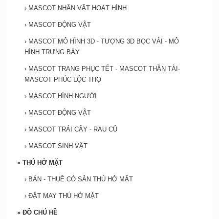
›
MASCOT NHÂN VẬT HOẠT HÌNH
›
MASCOT ĐỘNG VẬT
›
MASCOT MÔ HÌNH 3D - TƯỢNG 3D BỌC VẢI - MÔ
HÌNH TRƯNG BÀY
›
MASCOT TRANG PHỤC TẾT - MASCOT THẦN TÀI-
MASCOT PHÚC LỘC THỌ
›
MASCOT HÌNH NGƯỜI
›
MASCOT ĐỘNG VẬT
›
MASCOT TRÁI CÂY - RAU CỦ
›
MASCOT SINH VẬT
»
THÚ HỞ MẶT
›
BÁN - THUÊ CÓ SẮN THÚ HỞ MẶT
›
ĐẶT MAY THÚ HỞ MẶT
»
ĐỒ CHÚ HỀ