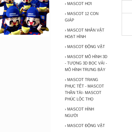
›
MASCOT HƠI
›
MASCOT 12 CON
GIÁP
›
MASCOT NHÂN VẬT
HOẠT HÌNH
›
MASCOT ĐỘNG VẬT
›
MASCOT MÔ HÌNH 3D
- TƯỢNG 3D BỌC VẢI -
MÔ HÌNH TRƯNG BÀY
›
MASCOT TRANG
PHỤC TẾT - MASCOT
THẦN TÀI- MASCOT
PHÚC LỘC THỌ
›
MASCOT HÌNH
NGƯỜI
›
MASCOT ĐỘNG VẬT