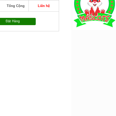
Tổng Cộng
Liên hệ
Đặt Hàng