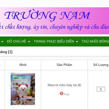
ĐỒ CHÚ HỀ
TRANG PHỤC BIỂU DIỄN
THÚ NHỒI BÔN
hàng [1]
t
Hình
Sản Phẩm
Số Lượng
Mascot mèo máy tai đỏ
Xoá