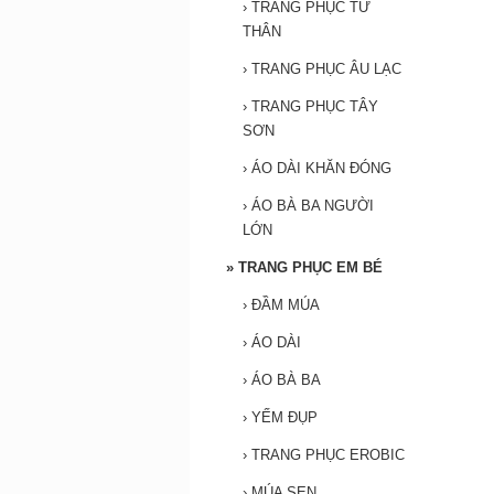
›
TRANG PHỤC TỨ
THÂN
›
TRANG PHỤC ÂU LẠC
›
TRANG PHỤC TÂY
SƠN
›
ÁO DÀI KHĂN ĐÓNG
›
ÁO BÀ BA NGƯỜI
LỚN
»
TRANG PHỤC EM BÉ
›
ĐẦM MÚA
›
ÁO DÀI
›
ÁO BÀ BA
›
YẾM ĐỤP
›
TRANG PHỤC EROBIC
›
MÚA SEN