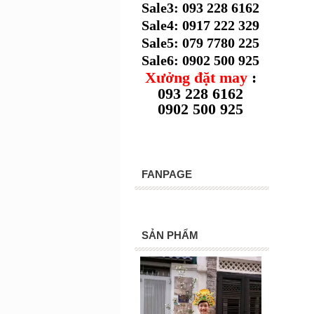
Sale3: 093 228 6162
Sale4: 0917 222 329
Sale5: 079 7780 225
Sale6: 0902 500 925
Xưởng đặt may
:
093 228 6162
0902 500 925
FANPAGE
SẢN PHẨM