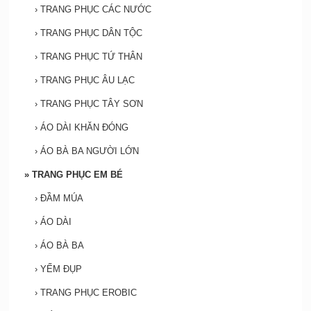
›
TRANG PHỤC CÁC NƯỚC
›
TRANG PHỤC DÂN TỘC
›
TRANG PHỤC TỨ THÂN
›
TRANG PHỤC ÂU LẠC
›
TRANG PHỤC TÂY SƠN
›
ÁO DÀI KHĂN ĐÓNG
›
ÁO BÀ BA NGƯỜI LỚN
»
TRANG PHỤC EM BÉ
›
ĐẦM MÚA
›
ÁO DÀI
›
ÁO BÀ BA
›
YẾM ĐỤP
›
TRANG PHỤC EROBIC