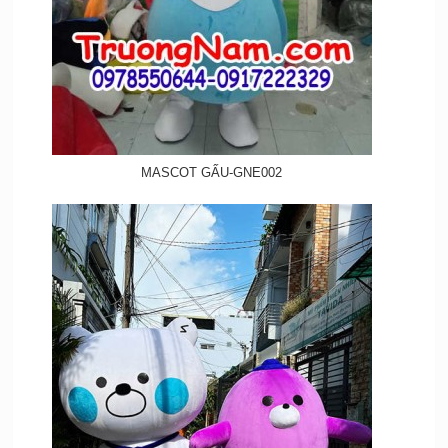
MASCOT GẤU-GNE002