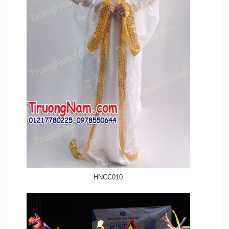
HNCC010