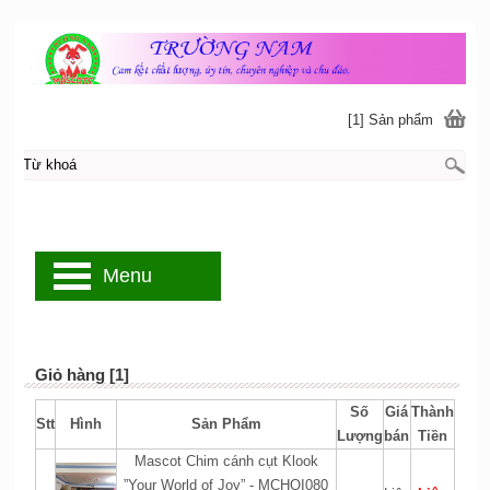
[1] Sản phẩm
Menu
Giỏ hàng [1]
Số
Giá
Thành
Stt
Hình
Sản Phẩm
Lượng
bán
Tiền
Mascot Chim cánh cụt Klook
”Your World of Joy” - MCHOI080