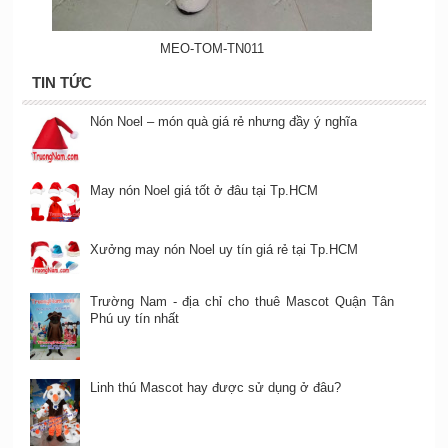
MEO-TOM-TN011
TIN TỨC
Nón Noel – món quà giá rẻ nhưng đầy ý nghĩa
May nón Noel giá tốt ở đâu tại Tp.HCM
Xưởng may nón Noel uy tín giá rẻ tại Tp.HCM
Trường Nam - địa chỉ cho thuê Mascot Quận Tân
Phú uy tín nhất
Linh thú Mascot hay được sử dụng ở đâu?