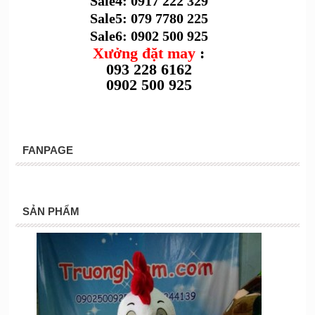
Sale4: 0917 222 329
Sale5: 079 7780 225
Sale6: 0902 500 925
Xưởng đặt may
:
093 228 6162
0902 500 925
FANPAGE
SẢN PHẨM