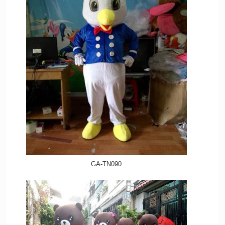
GA-TN090