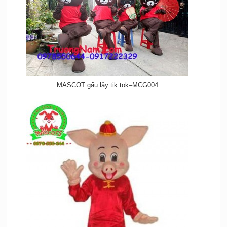
MASCOT gấu lầy tik tok–MCG004