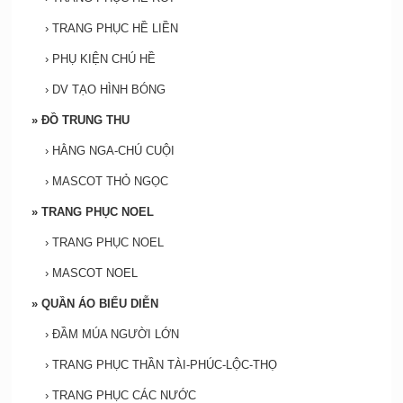
›
TRANG PHỤC HỀ LIỀN
›
PHỤ KIỆN CHÚ HỀ
›
DV TẠO HÌNH BÓNG
»
ĐỒ TRUNG THU
›
HẰNG NGA-CHÚ CUỘI
›
MASCOT THỎ NGỌC
»
TRANG PHỤC NOEL
›
TRANG PHỤC NOEL
›
MASCOT NOEL
»
QUẦN ÁO BIỂU DIỄN
›
ĐẦM MÚA NGƯỜI LỚN
›
TRANG PHỤC THẦN TÀI-PHÚC-LỘC-THỌ
›
TRANG PHỤC CÁC NƯỚC