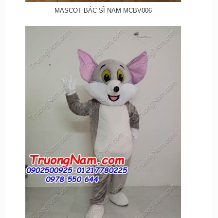
MASCOT BÁC SĨ NAM-MCBV006