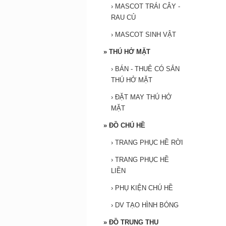
›
MASCOT TRÁI CÂY -
RAU CỦ
›
MASCOT SINH VẬT
»
THÚ HỞ MẶT
›
BÁN - THUÊ CÓ SẮN
THÚ HỞ MẶT
›
ĐẶT MAY THÚ HỞ
MẶT
»
ĐỒ CHÚ HỀ
›
TRANG PHỤC HỀ RỜI
›
TRANG PHỤC HỀ
LIỀN
›
PHỤ KIỆN CHÚ HỀ
›
DV TẠO HÌNH BÓNG
»
ĐỒ TRUNG THU