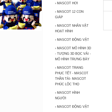
›
MASCOT HƠI
›
MASCOT 12 CON
GIÁP
›
MASCOT NHÂN VẬT
HOẠT HÌNH
›
MASCOT ĐỘNG VẬT
›
MASCOT MÔ HÌNH 3D
- TƯỢNG 3D BỌC VẢI -
MÔ HÌNH TRƯNG BÀY
›
MASCOT TRANG
PHỤC TẾT - MASCOT
THẦN TÀI- MASCOT
PHÚC LỘC THỌ
›
MASCOT HÌNH
NGƯỜI
›
MASCOT ĐỘNG VẬT