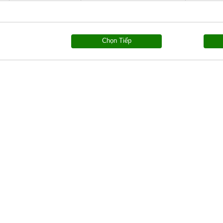
Chọn Tiếp