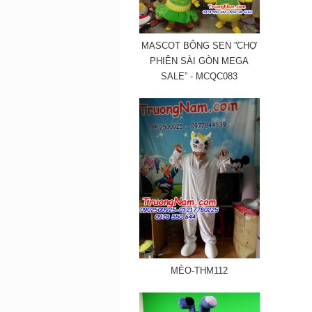
MASCOT BÔNG SEN ”CHỢ
PHIÊN SÀI GÒN MEGA
SALE” - MCQC083
MÈO-THM112