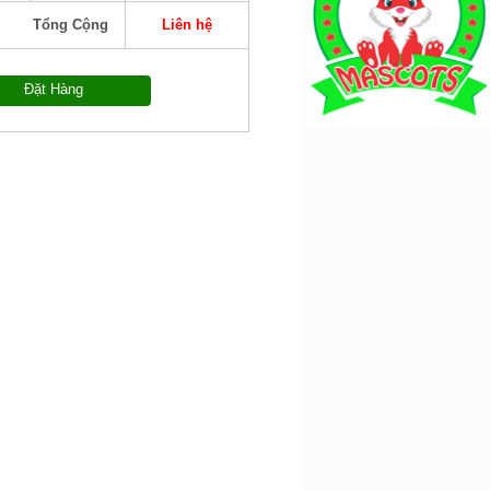
Tổng Cộng
Liên hệ
Đặt Hàng