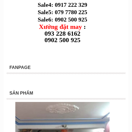
Sale4: 0917 222 329
Sale5: 079 7780 225
Sale6: 0902 500 925
Xưởng đặt may
:
093 228 6162
0902 500 925
FANPAGE
SẢN PHẨM