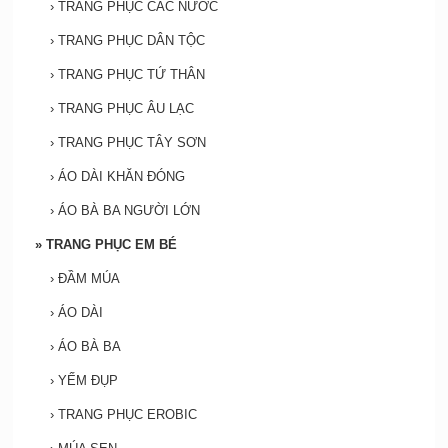
›
TRANG PHỤC CÁC NƯỚC
›
TRANG PHỤC DÂN TỘC
›
TRANG PHỤC TỨ THÂN
›
TRANG PHỤC ÂU LẠC
›
TRANG PHỤC TÂY SƠN
›
ÁO DÀI KHĂN ĐÓNG
›
ÁO BÀ BA NGƯỜI LỚN
»
TRANG PHỤC EM BÉ
›
ĐẦM MÚA
›
ÁO DÀI
›
ÁO BÀ BA
›
YẾM ĐỤP
›
TRANG PHỤC EROBIC