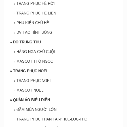
›
TRANG PHỤC HỀ RỜI
›
TRANG PHỤC HỀ LIỀN
›
PHỤ KIỆN CHÚ HỀ
›
DV TẠO HÌNH BÓNG
»
ĐỒ TRUNG THU
›
HẰNG NGA-CHÚ CUỘI
›
MASCOT THỎ NGỌC
»
TRANG PHỤC NOEL
›
TRANG PHỤC NOEL
›
MASCOT NOEL
»
QUẦN ÁO BIỂU DIỄN
›
ĐẦM MÚA NGƯỜI LỚN
›
TRANG PHỤC THẦN TÀI-PHÚC-LỘC-THỌ