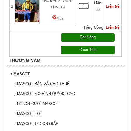
Mã SP:
MINION-
Liên
1
Liên hệ
THM113
hệ
Xoá
Tổng Cộng
Liên hệ
Đặt Hàng
Chọn Tiếp
TRƯỜNG NAM
»
MASCOT
›
MASCOT BÁN VÀ CHO THUÊ
›
MASCOT MÔ HÌNH QUẢNG CÁO
›
NGƯỜI CƯỠI MASCOT
›
MASCOT HƠI
›
MASCOT 12 CON GIÁP