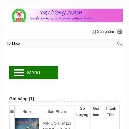
[1] Sản phẩm
Menu
Giỏ hàng [1]
Số
Giá
Thành
Stt
Hình
Sản Phẩm
Lượng
bán
Tiền
MINION-THM113