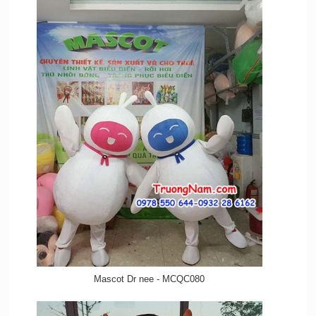
Mascot Dr nee - MCQC080