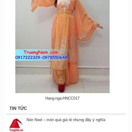
Hang-nga-HNCC017
TIN TỨC
Nón Noel – món quà giá rẻ nhưng đầy ý nghĩa