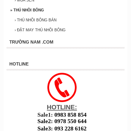
›
MÚA SEN
»
THÚ NHỒI BÔNG
›
THÚ NHỒI BÔNG BÁN
›
ĐẶT MAY THÚ NHỒI BÔNG
TRƯỜNG NAM .COM
HOTLINE
HOTLINE:
Sale1:
0983 858 854
Sale2: 0978 550 644
Sale3: 093 228 6162