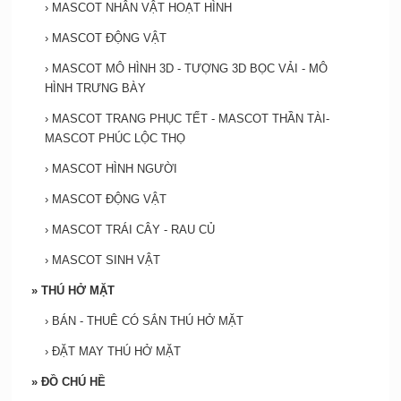
›
MASCOT NHÂN VẬT HOẠT HÌNH
›
MASCOT ĐỘNG VẬT
›
MASCOT MÔ HÌNH 3D - TƯỢNG 3D BỌC VẢI - MÔ
HÌNH TRƯNG BÀY
›
MASCOT TRANG PHỤC TẾT - MASCOT THẦN TÀI-
MASCOT PHÚC LỘC THỌ
›
MASCOT HÌNH NGƯỜI
›
MASCOT ĐỘNG VẬT
›
MASCOT TRÁI CÂY - RAU CỦ
›
MASCOT SINH VẬT
»
THÚ HỞ MẶT
›
BÁN - THUÊ CÓ SẮN THÚ HỞ MẶT
›
ĐẶT MAY THÚ HỞ MẶT
»
ĐỒ CHÚ HỀ