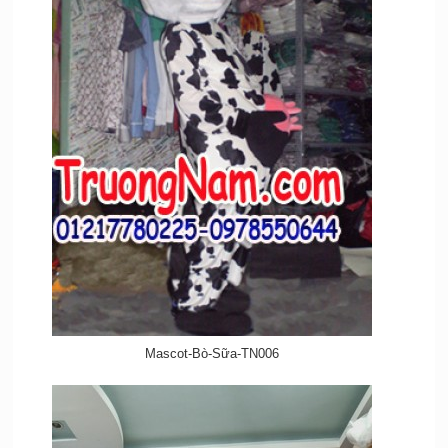
Mascot-Bò-Sữa-TN006