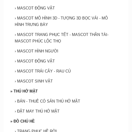
›
MASCOT ĐỘNG VẬT
›
MASCOT MÔ HÌNH 3D - TƯỢNG 3D BỌC VẢI - MÔ
HÌNH TRƯNG BÀY
›
MASCOT TRANG PHỤC TẾT - MASCOT THẦN TÀI-
MASCOT PHÚC LỘC THỌ
›
MASCOT HÌNH NGƯỜI
›
MASCOT ĐỘNG VẬT
›
MASCOT TRÁI CÂY - RAU CỦ
›
MASCOT SINH VẬT
»
THÚ HỞ MẶT
›
BÁN - THUÊ CÓ SẮN THÚ HỞ MẶT
›
ĐẶT MAY THÚ HỞ MẶT
»
ĐỒ CHÚ HỀ
›
TRANG PHỤC HỀ RỜI