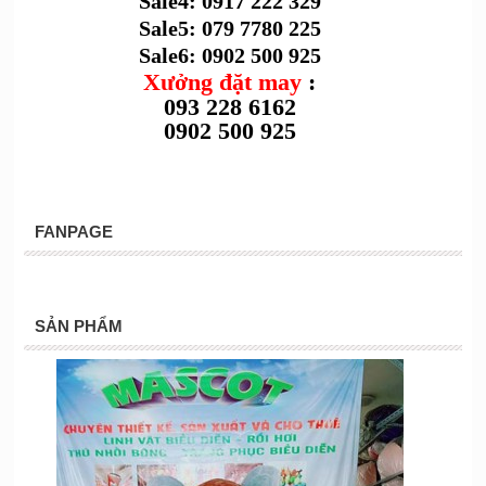
Sale4: 0917 222 329
Sale5: 079 7780 225
Sale6: 0902 500 925
Xưởng đặt may
:
093 228 6162
0902 500 925
FANPAGE
SẢN PHẨM