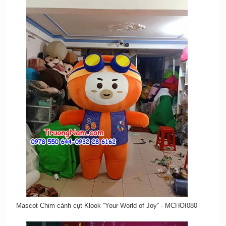
Mascot Chim cánh cụt Klook ”Your World of Joy” - MCHOI080