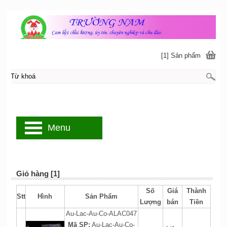
[1] Sản phẩm
Menu
Giỏ hàng [1]
Số
Giá
Thành
Stt
Hình
Sản Phẩm
Lượng
bán
Tiền
Au-Lac-Au-Co-ALAC047
Mã SP:
Au-Lac-Au-Co-