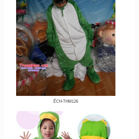
ẾCH-THM126