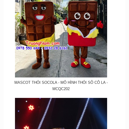
MASCOT THỎI SOCOLA - MÔ HÌNH THỎI SÔ CÔ LA -
MCQC202