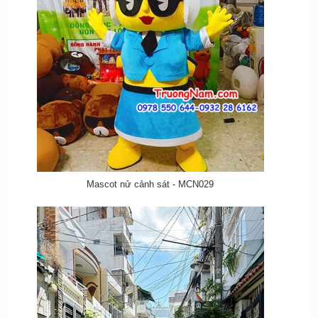
Mascot nử cảnh sát - MCN029