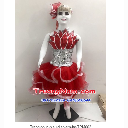
Trang-phuc-bieu-dien-em-be-TPM002