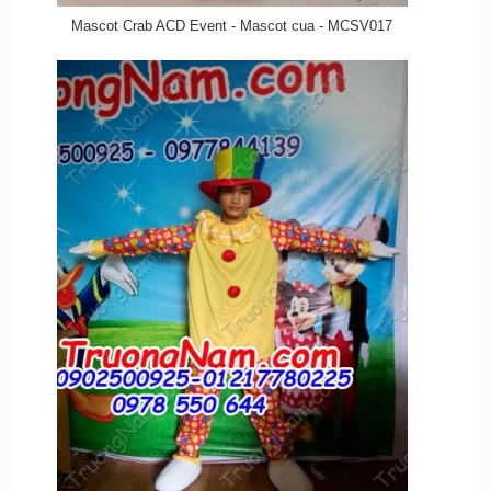
Mascot Crab ACD Event - Mascot cua - MCSV017