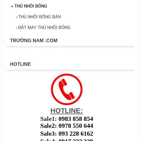
»
THÚ NHỒI BÔNG
›
THÚ NHỒI BÔNG BÁN
›
ĐẶT MAY THÚ NHỒI BÔNG
TRƯỜNG NAM .COM
HOTLINE
HOTLINE:
Sale1:
0983 858 854
Sale2: 0978 550 644
Sale3: 093 228 6162