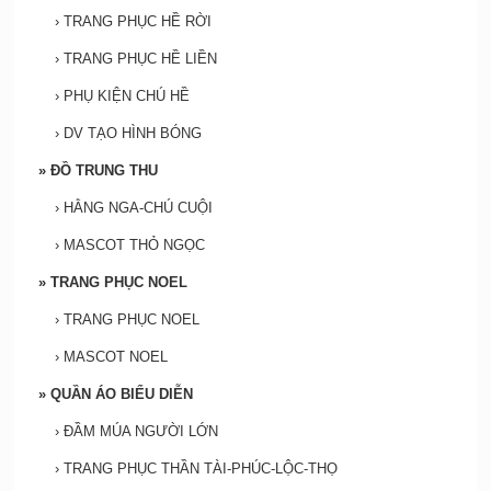
›
TRANG PHỤC HỀ RỜI
›
TRANG PHỤC HỀ LIỀN
›
PHỤ KIỆN CHÚ HỀ
›
DV TẠO HÌNH BÓNG
»
ĐỒ TRUNG THU
›
HẰNG NGA-CHÚ CUỘI
›
MASCOT THỎ NGỌC
»
TRANG PHỤC NOEL
›
TRANG PHỤC NOEL
›
MASCOT NOEL
»
QUẦN ÁO BIỂU DIỄN
›
ĐẦM MÚA NGƯỜI LỚN
›
TRANG PHỤC THẦN TÀI-PHÚC-LỘC-THỌ