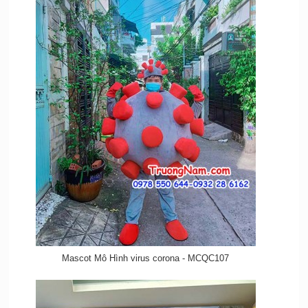
Mascot Mô Hình virus corona - MCQC107