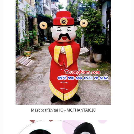
Mascot thần tài IC - MCTHANTAI010