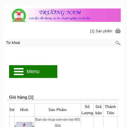
[1] Sản phẩm
Menu
Giỏ hàng [1]
Số
Giá
Thành
Stt
Hình
Sản Phẩm
Lượng
bán
Tiền
Ban-do-mua-sen-em-be-MS
004