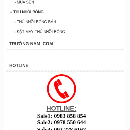
›
MÚA SEN
»
THÚ NHỒI BÔNG
›
THÚ NHỒI BÔNG BÁN
›
ĐẶT MAY THÚ NHỒI BÔNG
TRƯỜNG NAM .COM
HOTLINE
HOTLINE:
Sale1:
0983 858 854
Sale2: 0978 550 644
Sale3: 093 228 6162