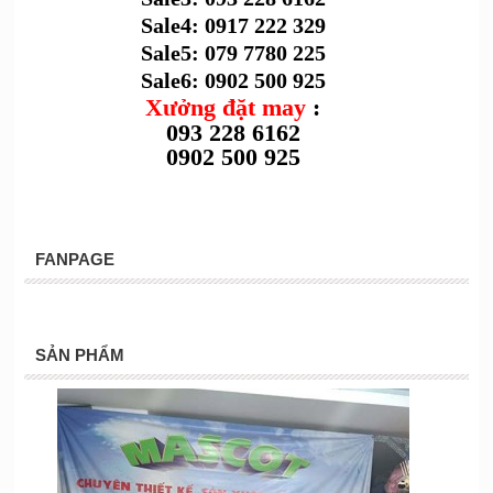
Sale4: 0917 222 329
Sale5: 079 7780 225
Sale6: 0902 500 925
Xưởng đặt may
:
093 228 6162
0902 500 925
FANPAGE
SẢN PHẨM