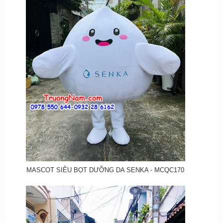
MASCOT SIÊU BỌT DƯỠNG DA SENKA - MCQC170