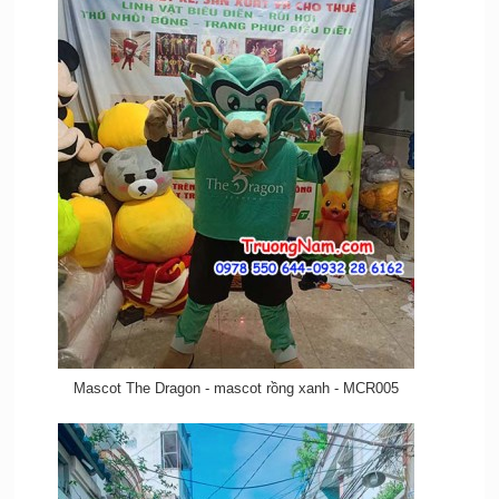
Mascot The Dragon - mascot rồng xanh - MCR005