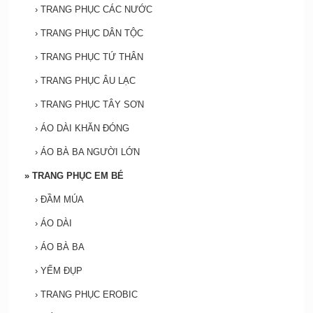
›
TRANG PHỤC CÁC NƯỚC
›
TRANG PHỤC DÂN TỘC
›
TRANG PHỤC TỨ THÂN
›
TRANG PHỤC ÂU LẠC
›
TRANG PHỤC TÂY SƠN
›
ÁO DÀI KHĂN ĐÓNG
›
ÁO BÀ BA NGƯỜI LỚN
»
TRANG PHỤC EM BÉ
›
ĐẦM MÚA
›
ÁO DÀI
›
ÁO BÀ BA
›
YẾM ĐỤP
›
TRANG PHỤC EROBIC