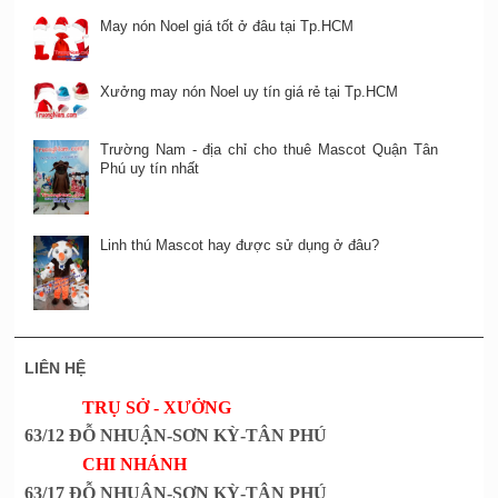
May nón Noel giá tốt ở đâu tại Tp.HCM
Xưởng may nón Noel uy tín giá rẻ tại Tp.HCM
Trường Nam - địa chỉ cho thuê Mascot Quận Tân
Phú uy tín nhất
Linh thú Mascot hay được sử dụng ở đâu?
LIÊN HỆ
TRỤ SỞ - XƯỞNG
63/12 ĐỖ NHUẬN-SƠN KỲ-TÂN PHÚ
CHI NHÁNH
63/17 ĐỖ NHUẬN-SƠN KỲ-TÂN PHÚ