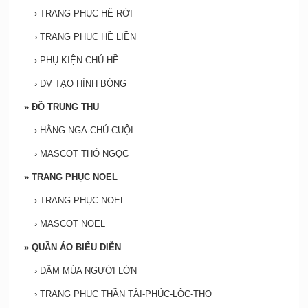
›
TRANG PHỤC HỀ RỜI
›
TRANG PHỤC HỀ LIỀN
›
PHỤ KIỆN CHÚ HỀ
›
DV TẠO HÌNH BÓNG
»
ĐỒ TRUNG THU
›
HẰNG NGA-CHÚ CUỘI
›
MASCOT THỎ NGỌC
»
TRANG PHỤC NOEL
›
TRANG PHỤC NOEL
›
MASCOT NOEL
»
QUẦN ÁO BIỂU DIỄN
›
ĐẦM MÚA NGƯỜI LỚN
›
TRANG PHỤC THẦN TÀI-PHÚC-LỘC-THỌ