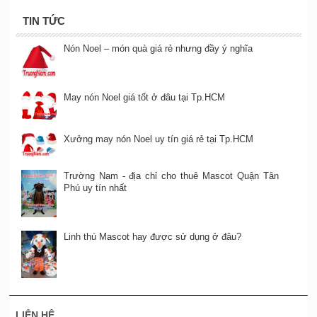
TIN TỨC
Nón Noel – món quà giá rẻ nhưng đầy ý nghĩa
May nón Noel giá tốt ở đâu tại Tp.HCM
Xưởng may nón Noel uy tín giá rẻ tại Tp.HCM
Trường Nam - địa chỉ cho thuê Mascot Quận Tân
Phú uy tín nhất
Linh thú Mascot hay được sử dụng ở đâu?
LIÊN HỆ