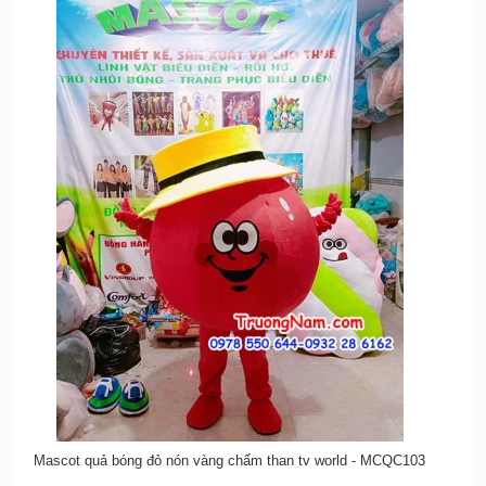
Mascot quả bóng đỏ nón vàng chấm than tv world - MCQC103