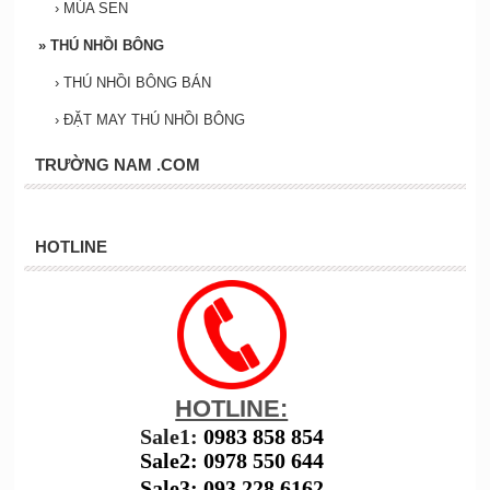
›
MÚA SEN
»
THÚ NHỒI BÔNG
›
THÚ NHỒI BÔNG BÁN
›
ĐẶT MAY THÚ NHỒI BÔNG
TRƯỜNG NAM .COM
HOTLINE
HOTLINE:
Sale1:
0983 858 854
Sale2: 0978 550 644
Sale3: 093 228 6162