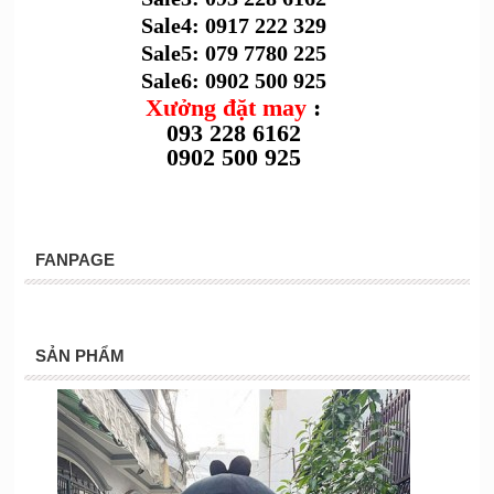
Sale4: 0917 222 329
Sale5: 079 7780 225
Sale6: 0902 500 925
Xưởng đặt may
:
093 228 6162
0902 500 925
FANPAGE
SẢN PHẨM