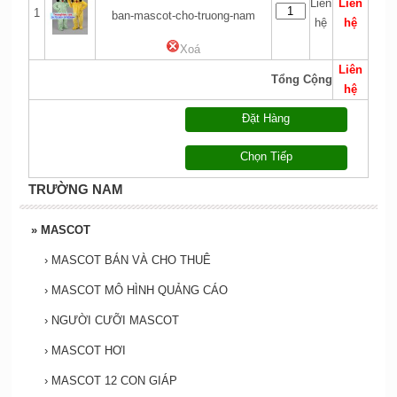
Liên
Liên
1
ban-mascot-cho-truong-nam
hệ
hệ
Xoá
Liên
Tổng Cộng
hệ
Đặt Hàng
Chọn Tiếp
TRƯỜNG NAM
»
MASCOT
›
MASCOT BÁN VÀ CHO THUÊ
›
MASCOT MÔ HÌNH QUẢNG CÁO
›
NGƯỜI CƯỠI MASCOT
›
MASCOT HƠI
›
MASCOT 12 CON GIÁP