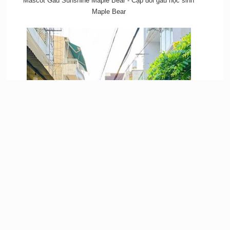
Mascot Gấu Sunshine Maple Bear - Cặp đôi gấu học sinh
Maple Bear