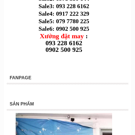
Sale3: 093 228 6162
Sale4: 0917 222 329
Sale5: 079 7780 225
Sale6: 0902 500 925
Xưởng đặt may
:
093 228 6162
0902 500 925
FANPAGE
SẢN PHẨM