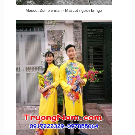
Mascot Zombie man - Mascot người bí ngô