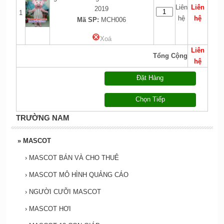
Liên
Liên
2019
1
hệ
hệ
Mã SP:
MCH006
Xoá
Liên
Tổng Cộng
hệ
Đặt Hàng
Chọn Tiếp
TRƯỜNG NAM
»
MASCOT
›
MASCOT BÁN VÀ CHO THUÊ
›
MASCOT MÔ HÌNH QUẢNG CÁO
›
NGƯỜI CƯỠI MASCOT
›
MASCOT HƠI