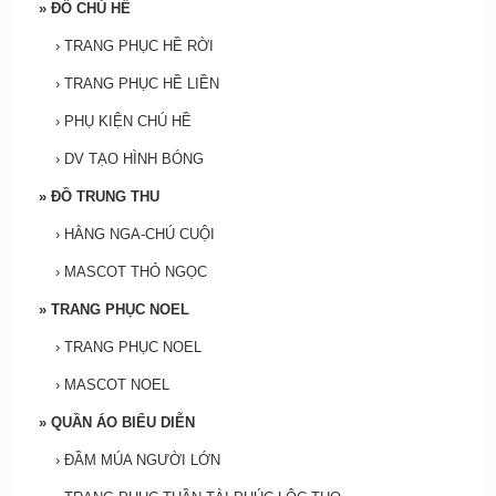
»
ĐỒ CHÚ HỀ
›
TRANG PHỤC HỀ RỜI
›
TRANG PHỤC HỀ LIỀN
›
PHỤ KIỆN CHÚ HỀ
›
DV TẠO HÌNH BÓNG
»
ĐỒ TRUNG THU
›
HẰNG NGA-CHÚ CUỘI
›
MASCOT THỎ NGỌC
»
TRANG PHỤC NOEL
›
TRANG PHỤC NOEL
›
MASCOT NOEL
»
QUẦN ÁO BIỂU DIỄN
›
ĐẦM MÚA NGƯỜI LỚN