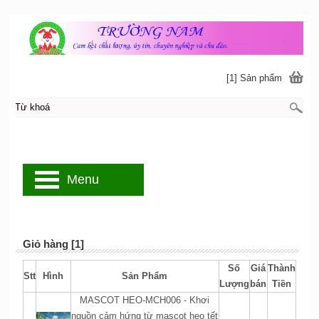
[1] Sản phẩm
Menu
Giỏ hàng [1]
Số
Giá
Thành
Stt
Hình
Sản Phẩm
Lượng
bán
Tiền
MASCOT HEO-MCH006 - Khơi
nguồn cảm hứng từ mascot heo tết