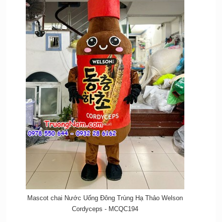
Mascot chai Nước Uống Đông Trùng Hạ Thảo Welson
Cordyceps - MCQC194