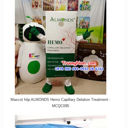
Mascot hộp ALMONDS Hemo Capillary Delation Treatment -
MCQC095