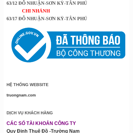
63/12 ĐỖ NHUẬN-SƠN KỲ-TÂN PHÚ
CHI NHÁNH
63/17 ĐỖ NHUẬN-SƠN KỲ-TÂN PHÚ
HỆ THỐNG WEBSITE
truongnam.com
DỊCH VỤ KHÁCH HÀNG
CÁC SỐ TÀI KHOẢN CÔNG TY
Quy Định Thuê Đồ -Trường Nam