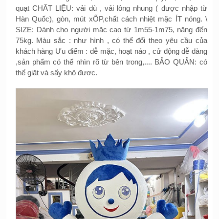
quạt CHẤT LIỆU: vải dù , vải lông nhung ( được nhập từ
Hàn Quốc), gòn, mút xỐP,chất cách nhiệt mặc ÍT nóng. \
SIZE: Dành cho người mặc cao từ 1m55-1m75, nặng đến
75kg. Màu sắc : như hình , có thể đổi theo yêu cầu của
khách hàng Ưu điểm : dễ mặc, hoạt náo , cử động dễ dàng
,sản phẩm có thể nhìn rõ từ bên trong,.... BẢO QUẢN: có
thể giặt và sấy khô được.