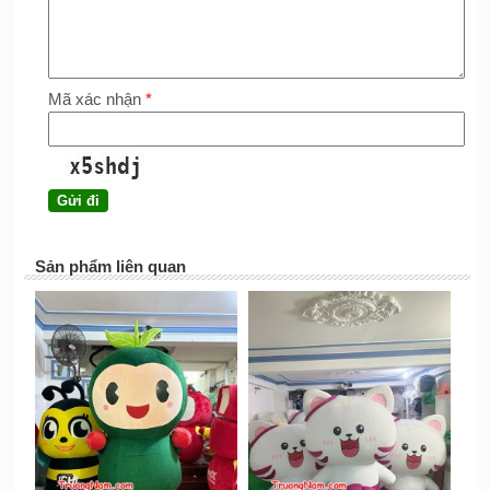
Mã xác nhận
*
Sản phẩm liên quan