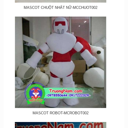
MASCOT CHUỘT NHẮT NỮ-MCCHUOT002
MASCOT ROBOT-MCROBOT002