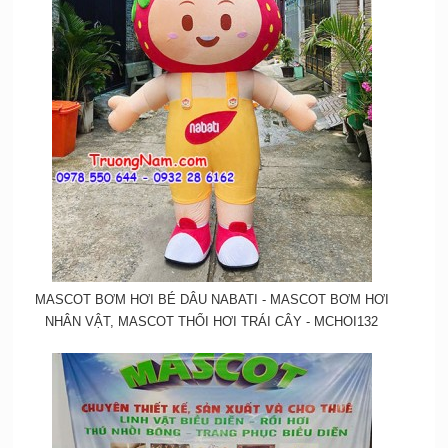
MASCOT BƠM HƠI BÉ DÂU NABATI - MASCOT BƠM HƠI
NHÂN VẬT, MASCOT THỔI HƠI TRÁI CÂY - MCHOI132