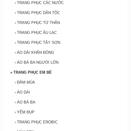
›
TRANG PHỤC CÁC NƯỚC
›
TRANG PHỤC DÂN TỘC
›
TRANG PHỤC TỨ THÂN
›
TRANG PHỤC ÂU LẠC
›
TRANG PHỤC TÂY SƠN
›
ÁO DÀI KHĂN ĐÓNG
›
ÁO BÀ BA NGƯỜI LỚN
»
TRANG PHỤC EM BÉ
›
ĐẦM MÚA
›
ÁO DÀI
›
ÁO BÀ BA
›
YẾM ĐỤP
›
TRANG PHỤC EROBIC