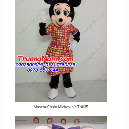
Mascot-Chuột Mickey nữ-TN035