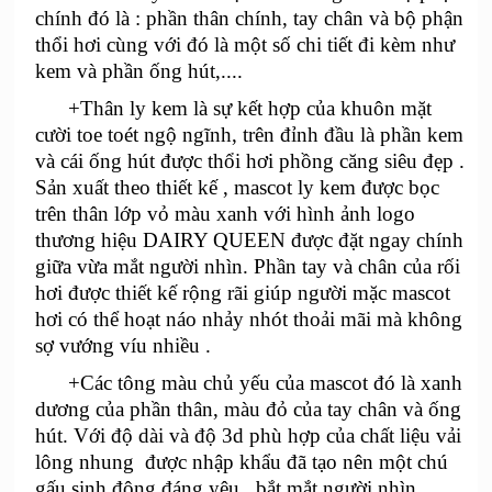
chính đó là : phần thân chính, tay chân và bộ phận
thổi hơi cùng với đó là một số chi tiết đi kèm như
kem và phần ống hút,....
+Thân ly kem là sự kết hợp của khuôn mặt
cười toe toét ngộ ngĩnh, trên đỉnh đầu là phần kem
và cái ống hút được thổi hơi phồng căng siêu đẹp .
Sản xuất theo thiết kế , mascot ly kem được bọc
trên thân lớp vỏ màu xanh với hình ảnh logo
thương hiệu DAIRY QUEEN được đặt ngay chính
giữa vừa mắt người nhìn. Phần tay và chân của rối
hơi được thiết kế rộng rãi giúp người mặc mascot
hơi có thể hoạt náo nhảy nhót thoải mãi mà không
sợ vướng víu nhiều .
+Các tông màu chủ yếu của mascot đó là xanh
dương của phần thân, màu đỏ của tay chân và ống
hút. Với độ dài và độ 3d phù hợp của chất liệu vải
lông nhung được nhập khẩu đã tạo nên một chú
gấu sinh động đáng yêu , bắt mắt người nhìn.