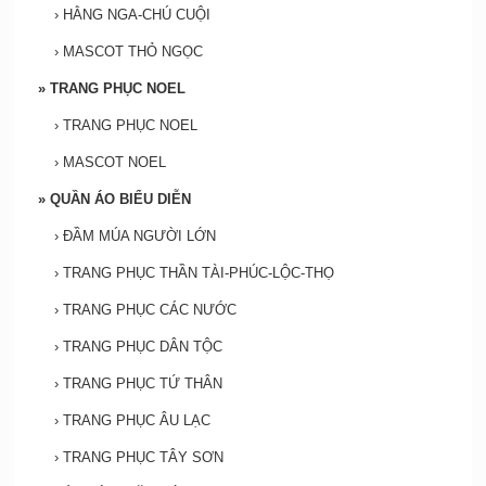
›
HẰNG NGA-CHÚ CUỘI
›
MASCOT THỎ NGỌC
»
TRANG PHỤC NOEL
›
TRANG PHỤC NOEL
›
MASCOT NOEL
»
QUẦN ÁO BIỂU DIỄN
›
ĐẦM MÚA NGƯỜI LỚN
›
TRANG PHỤC THẦN TÀI-PHÚC-LỘC-THỌ
›
TRANG PHỤC CÁC NƯỚC
›
TRANG PHỤC DÂN TỘC
›
TRANG PHỤC TỨ THÂN
›
TRANG PHỤC ÂU LẠC
›
TRANG PHỤC TÂY SƠN