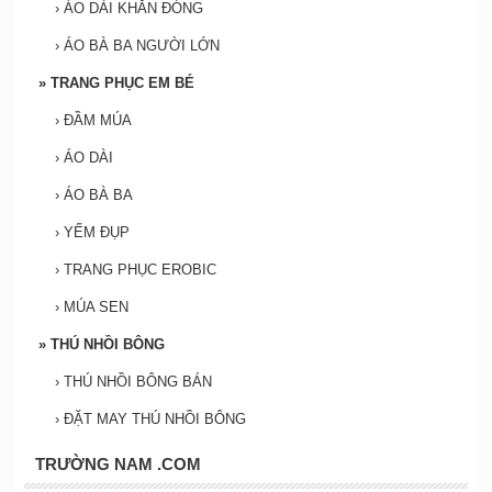
›
ÁO DÀI KHĂN ĐÓNG
›
ÁO BÀ BA NGƯỜI LỚN
»
TRANG PHỤC EM BÉ
›
ĐẦM MÚA
›
ÁO DÀI
›
ÁO BÀ BA
›
YẾM ĐỤP
›
TRANG PHỤC EROBIC
›
MÚA SEN
»
THÚ NHỒI BÔNG
›
THÚ NHỒI BÔNG BÁN
›
ĐẶT MAY THÚ NHỒI BÔNG
TRƯỜNG NAM .COM