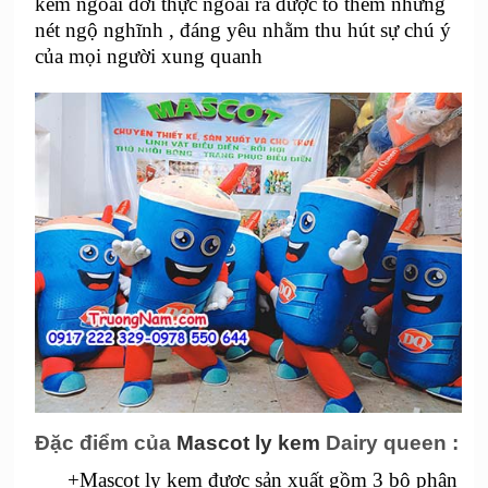
kem ngoài đời thực ngoài ra được tô thêm những
nét ngộ nghĩnh , đáng yêu nhằm thu hút sự chú ý
của mọi người xung quanh
Đặc điểm của
Mascot ly kem
Dairy queen :
+Mascot ly kem được sản xuất gồm 3 bộ phận