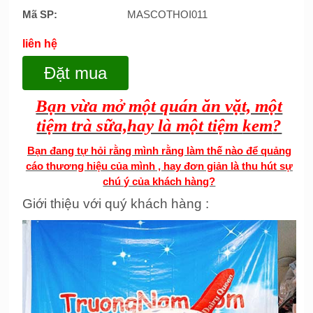
Mã SP:
MASCOTHOI011
liên hệ
Đặt mua
Bạn vừa mở một quán ăn vặt, một
tiệm trà sữa,hay là một tiệm
kem
?
Bạn đang tự hỏi rằng mình rằng làm thế nào để quảng
cáo thương hiệu của mình , hay đơn giản là thu hút sự
chú ý của khách hàng?
Giới thiệu với quý khách hàng :