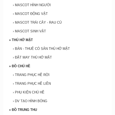
›
MASCOT HÌNH NGƯỜI
›
MASCOT ĐỘNG VẬT
›
MASCOT TRÁI CÂY - RAU CỦ
›
MASCOT SINH VẬT
»
THÚ HỞ MẶT
›
BÁN - THUÊ CÓ SẮN THÚ HỞ MẶT
›
ĐẶT MAY THÚ HỞ MẶT
»
ĐỒ CHÚ HỀ
›
TRANG PHỤC HỀ RỜI
›
TRANG PHỤC HỀ LIỀN
›
PHỤ KIỆN CHÚ HỀ
›
DV TẠO HÌNH BÓNG
»
ĐỒ TRUNG THU