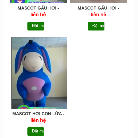
MASCOT GẤU HƠI -
MASCOT GẤU HƠI -
MCHOI009
MCHOI008
liên hệ
liên hệ
Đặt mua
Đặt mua
MASCOT HƠI CON LỪA -
MCHOI007
liên hệ
Đặt mua