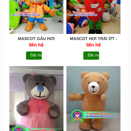
MASCOT GẤU HƠI
MASCOT HƠI TRÁI ỚT -
SIMILAC-MASCOTHOI012
MASCOTHOI010
liên hệ
liên hệ
Đặt mua
Đặt mua