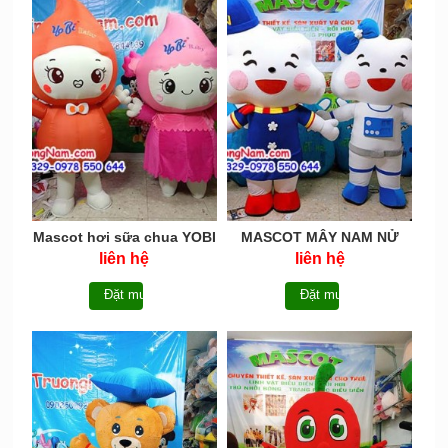
Mascot hơi sữa chua YOBI
MASCOT MÂY NAM NỬ
BABY- BIDRICO -
BƠM HƠI - MCHOI013
liên hệ
liên hệ
MCHOI014
Đặt mua
Đặt mua