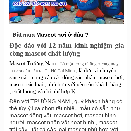
+
Đặt mua
Mascot hơi ở
đâu ?
Độc đáo với 12 năm kinh nghiệm gia
công mascot chất lượng
Mascot Trường Nam –
Là một trong những xưởng may
là đơn vị chuyên
mascot đầu tiên tại Tp.Hồ Chí Minh
,
sản xuất , cung cấp các dòng sản phẩm mascot hơi,
mascot các loại , phù hợp với yêu cầu khách hàng
, chất lượng và chi phí hợp lý .
Đến với
TRƯỜNG NAM , quý
khách hàng có
thể tùy ý lựa chọn rất nhiều mẫu có sẵn như
mascot động vật, mascot hơi, mascot hình
người, mascot nhân vật hoạt hình
, mascot
trái cây , tất cả các loại mascot phù hợp với