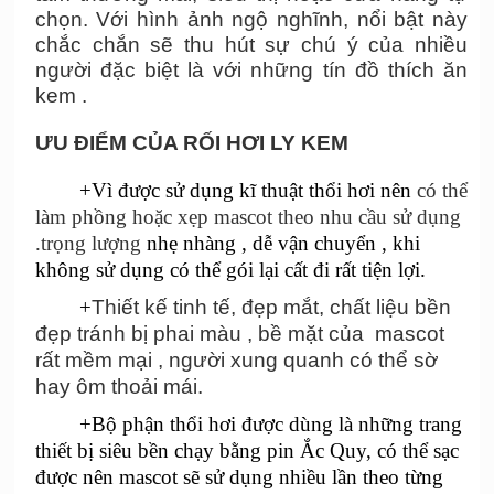
chọn. Với hình ảnh ngộ nghĩnh, nổi bật này
chắc chắn sẽ thu hút sự chú ý của nhiều
người đặc biệt
là với những tín đồ thích ăn
kem .
ƯU ĐIỂM CỦA RỐI HƠI LY KEM
+Vì được sử dụng kĩ thuật thổi hơi nên
c
ó thể
làm phồng hoặc xẹp mascot theo nhu cầu sử dụng
.trọng lượng
nhẹ nhàng , dễ vận chuyển , khi
không sử dụng có thể gói lại cất đi rất tiện lợi.
+
Thiết kế tinh tế, đẹp mắt, chất liệu bền
đẹp
tránh bị phai màu , bề mặt của mascot
rất mềm mại , người xung quanh có thể sờ
hay ôm thoải mái.
+Bộ phận thổi hơi được dùng là những trang
thiết bị siêu bền chạy bằng pin Ắc Quy, có thể sạc
được nên mascot sẽ sử dụng nhiều lần theo từng