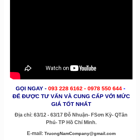
GỌI NGAY
-
093 228 6162 -
0978 550 644
-
ĐỂ ĐƯỢC TƯ VẤN VÀ CUNG CẤP VỚI MỨC
GIÁ TỐT NHẤT
Địa chỉ: 63/12 - 63/17 Đỗ Nhuận- FSơn Kỳ- QTân
Phú- TP Hồ Chí Minh.
E-mail:
TruongNamCompany@gmail.com