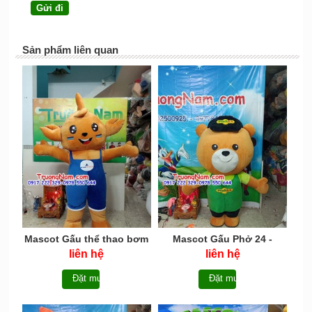
Sản phẩm liên quan
Mascot Gấu thể thao bơm
Mascot Gấu Phở 24 -
hơi
MCHOI015
liên hệ
liên hệ
Đặt mua
Đặt mua