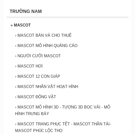
TRƯỜNG NAM
»
MASCOT
›
MASCOT BÁN VÀ CHO THUÊ
›
MASCOT MÔ HÌNH QUẢNG CÁO
›
NGƯỜI CƯỠI MASCOT
›
MASCOT HƠI
›
MASCOT 12 CON GIÁP
›
MASCOT NHÂN VẬT HOẠT HÌNH
›
MASCOT ĐỘNG VẬT
›
MASCOT MÔ HÌNH 3D - TƯỢNG 3D BỌC VẢI - MÔ
HÌNH TRƯNG BÀY
›
MASCOT TRANG PHỤC TẾT - MASCOT THẦN TÀI-
MASCOT PHÚC LỘC THỌ