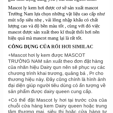
Mascot ly kem hơi được cơ sở sản xuất mascot
Trường Nam lựa chọn những vật liệu cao cấp như
mút xốp siêu nhẹ , vải lông nhập khẩu có chất
lượng cao và độ bền màu tốt , cùng với đó việc
mascot được sản xuất theo kĩ thuật thổi hơi nên
hiệu quả mà mascot mang lại là rất tốt.
CÔNG DỤNG CỦA
RỐI HƠI SIMILAC
+
Mascot
hơi ly kem
được
MASCOT
TRƯỜNG NAM
sản xuất theo đơn đặt hàng
của nhãn hiệu
Dairy qun
nên sẽ phục vụ các
chương trình
khai trương,
quảng bá
, Pr cho
thương hiệu này
. Đây cũng chính là hình ảnh
đại diện giúp người tiêu dùng có ấn tượng về
sản phẩm được
dairy queen
cung cấp.
+
Có thế đặt Mascot
ly hơi
tại trước cửa của
chuỗi cửa hàng
kem Dairy queen
hoặc trung
tâm thương mai, siêu thị hoặc cửa hàng tự