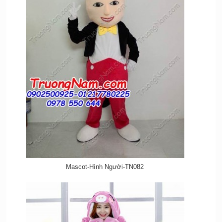
Mascot-Hình Người-TN082