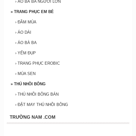
›
ÁO BÀ BA NGƯỜI LỚN
»
TRANG PHỤC EM BÉ
›
ĐẦM MÚA
›
ÁO DÀI
›
ÁO BÀ BA
›
YẾM ĐỤP
›
TRANG PHỤC EROBIC
›
MÚA SEN
»
THÚ NHỒI BÔNG
›
THÚ NHỒI BÔNG BÁN
›
ĐẶT MAY THÚ NHỒI BÔNG
TRƯỜNG NAM .COM