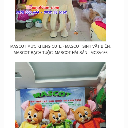
MASCOT MỰC KHUNG CUTE - MASCOT SINH VẬT BIỂN,
MASCOT BẠCH TUỘC, MASCOT HẢI SẢN - MCSV036