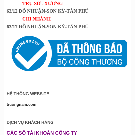
TRỤ SỞ - XƯỞNG
63/12 ĐỖ NHUẬN-SƠN KỲ-TÂN PHÚ
CHI NHÁNH
63/17 ĐỖ NHUẬN-SƠN KỲ-TÂN PHÚ
HỆ THỐNG WEBSITE
truongnam.com
DỊCH VỤ KHÁCH HÀNG
CÁC SỐ TÀI KHOẢN CÔNG TY