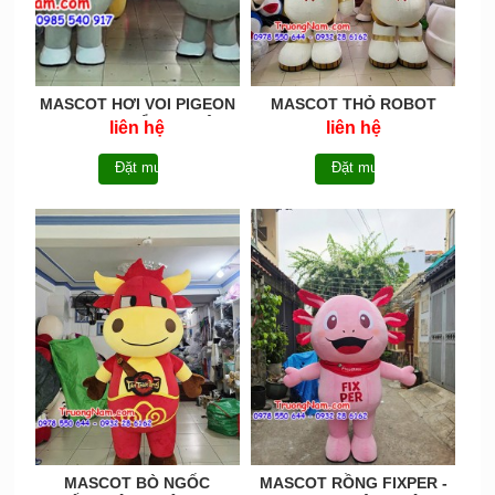
MASCOT HƠI VOI PIGEON
MASCOT THỎ ROBOT
- MASCOT THỔI HƠI ĐỘNG
TECHCOM - MASCOT BƠM
liên hệ
liên hệ
VẬT - MASCOT VOI -
HƠI ĐỘNG VẬT - MASCOT
MCHOI155
THỎ THỔI HƠI - MCHOI154
Đặt mua
Đặt mua
- MCROBOT
MASCOT BÒ NGỐC
MASCOT RỒNG FIXPER -