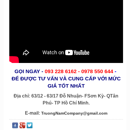
GỌI NGAY
-
093 228 6162 -
0978 550 644
-
ĐỂ ĐƯỢC TƯ VẤN VÀ CUNG CẤP VỚI MỨC
GIÁ TỐT NHẤT
Địa chỉ: 63/12 - 63/17 Đỗ Nhuận- FSơn Kỳ- QTân
Phú- TP Hồ Chí Minh.
E-mail:
TruongNamCompany@gmail.com