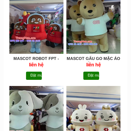
MASCOT ROBOT FPT -
MASCOT GẤU GO MẶC ÁO
MASCOT ROBOT FPT 2026
THUN TRẮNG - MASCOT
liên hệ
liên hệ
- MASCOT THỔI HƠI FPT
HƠI GẤU GO, ÁO THUN
ROBOT - MASCOT BƠM
PHỤ KIỆN CỦA MASCOT -
Đặt mua
Đặt mua
HƠI - MCROBOT033A -
MCHOI156
mascot robot thổi hơi