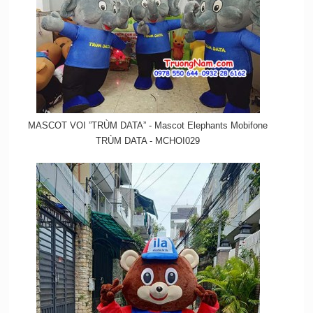
MASCOT VOI ”TRÙM DATA” - Mascot Elephants Mobifone
TRÙM DATA - MCHOI029