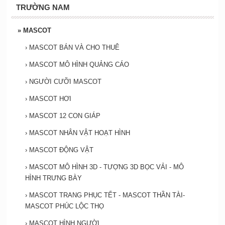
TRƯỜNG NAM
»
MASCOT
›
MASCOT BÁN VÀ CHO THUÊ
›
MASCOT MÔ HÌNH QUẢNG CÁO
›
NGƯỜI CƯỠI MASCOT
›
MASCOT HƠI
›
MASCOT 12 CON GIÁP
›
MASCOT NHÂN VẬT HOẠT HÌNH
›
MASCOT ĐỘNG VẬT
›
MASCOT MÔ HÌNH 3D - TƯỢNG 3D BỌC VẢI - MÔ
HÌNH TRƯNG BÀY
›
MASCOT TRANG PHỤC TẾT - MASCOT THẦN TÀI-
MASCOT PHÚC LỘC THỌ
›
MASCOT HÌNH NGƯỜI