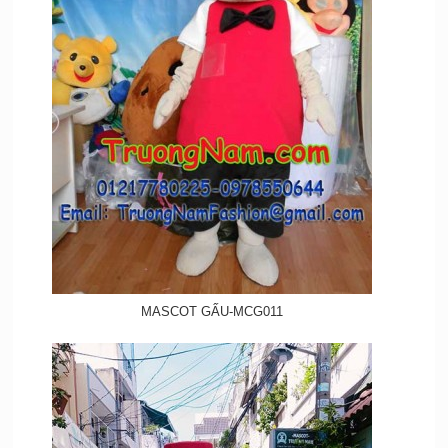
MASCOT GẤU-MCG011