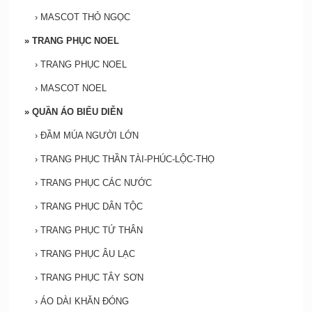
›
MASCOT THỎ NGỌC
»
TRANG PHỤC NOEL
›
TRANG PHỤC NOEL
›
MASCOT NOEL
»
QUẦN ÁO BIỂU DIỄN
›
ĐẦM MÚA NGƯỜI LỚN
›
TRANG PHỤC THẦN TÀI-PHÚC-LỘC-THỌ
›
TRANG PHỤC CÁC NƯỚC
›
TRANG PHỤC DÂN TỘC
›
TRANG PHỤC TỨ THÂN
›
TRANG PHỤC ÂU LẠC
›
TRANG PHỤC TÂY SƠN
›
ÁO DÀI KHĂN ĐÓNG