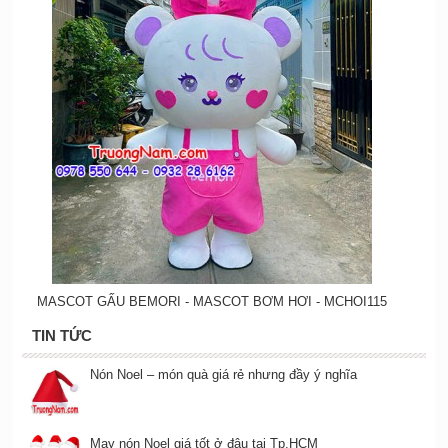
MASCOT GẤU BEMORI - MASCOT BƠM HƠI - MCHOI115
TIN TỨC
Nón Noel – món quà giá rẻ nhưng đầy ý nghĩa
May nón Noel giá tốt ở đâu tại Tp.HCM