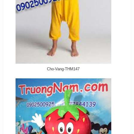
Cho-Vang-THM147