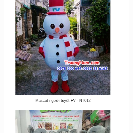
Mascot người tuyết FV - NT012