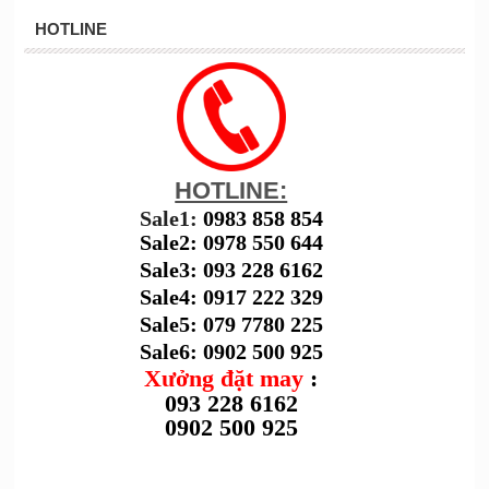
HOTLINE
HOTLINE:
Sale1:
0983 858 854
Sale2: 0978 550 644
Sale3: 093 228 6162
Sale4: 0917 222 329
Sale5: 079 7780 225
Sale6: 0902 500 925
Xưởng đặt may
:
093 228 6162
0902 500 925