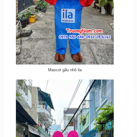
Mascot gấu nhỏ ila