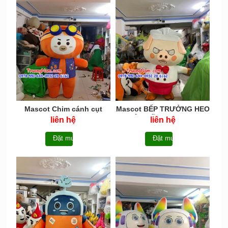
Mascot Chim cánh cụt
Mascot BẾP TRƯỞNG HEO
Klook ”Your World of Joy”
GIẬN DỮ - MCHOI079
liên hệ
liên hệ
- MCHOI080
Đặt mua
Đặt mua