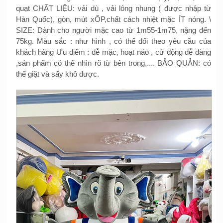
quạt CHẤT LIỆU: vải dù , vải lông nhung ( được nhập từ
Hàn Quốc), gòn, mút xỐP,chất cách nhiệt mặc ÍT nóng. \
SIZE: Dành cho người mặc cao từ 1m55-1m75, nặng đến
75kg. Màu sắc : như hình , có thể đổi theo yêu cầu của
khách hàng Ưu điểm : dễ mặc, hoạt náo , cử động dễ dàng
,sản phẩm có thể nhìn rõ từ bên trong,.... BẢO QUẢN: có
thể giặt và sấy khô được.