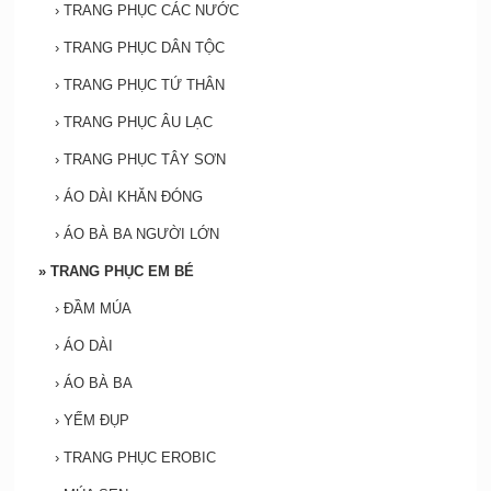
›
TRANG PHỤC CÁC NƯỚC
›
TRANG PHỤC DÂN TỘC
›
TRANG PHỤC TỨ THÂN
›
TRANG PHỤC ÂU LẠC
›
TRANG PHỤC TÂY SƠN
›
ÁO DÀI KHĂN ĐÓNG
›
ÁO BÀ BA NGƯỜI LỚN
»
TRANG PHỤC EM BÉ
›
ĐẦM MÚA
›
ÁO DÀI
›
ÁO BÀ BA
›
YẾM ĐỤP
›
TRANG PHỤC EROBIC