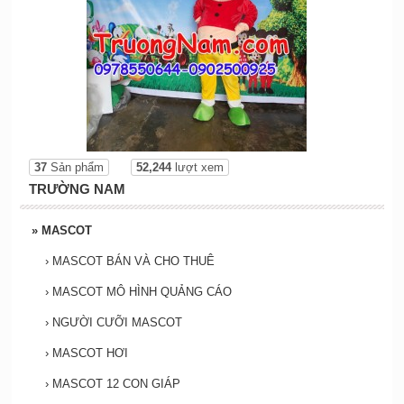
37
Sản phẩm
52,244
lượt xem
TRƯỜNG NAM
»
MASCOT
›
MASCOT BÁN VÀ CHO THUÊ
›
MASCOT MÔ HÌNH QUẢNG CÁO
›
NGƯỜI CƯỠI MASCOT
›
MASCOT HƠI
›
MASCOT 12 CON GIÁP