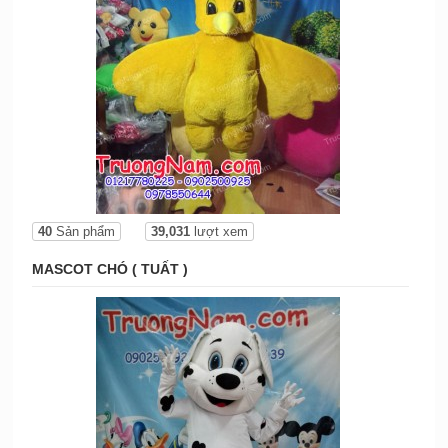
40
Sản phẩm
39,031
lượt xem
MASCOT CHÓ ( TUẤT )