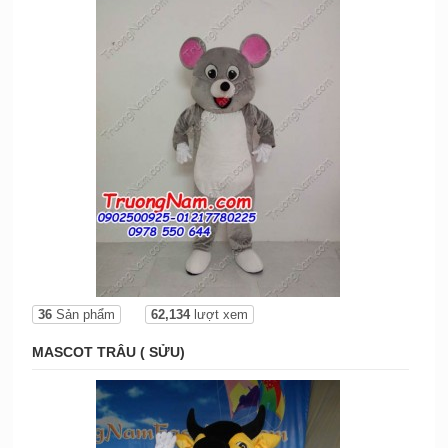
36
Sản phẩm
62,134
lượt xem
MASCOT TRÂU ( SỬU)