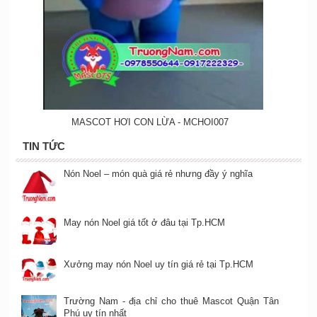
MASCOT HƠI CON LỪA - MCHOI007
TIN TỨC
Nón Noel – món quà giá rẻ nhưng đầy ý nghĩa
May nón Noel giá tốt ở đâu tại Tp.HCM
Xưởng may nón Noel uy tín giá rẻ tại Tp.HCM
Trường Nam - địa chỉ cho thuê Mascot Quận Tân
Phú uy tín nhất