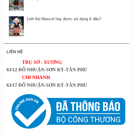
Linh thú Mascot hay được sử dụng ở đâu?
LIÊN HỆ
TRỤ SỞ - XƯỞNG
63/12 ĐỖ NHUẬN-SƠN KỲ-TÂN PHÚ
CHI NHÁNH
63/17 ĐỖ NHUẬN-SƠN KỲ-TÂN PHÚ