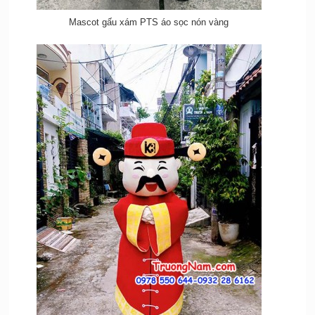
Mascot gấu xám PTS áo sọc nón vàng