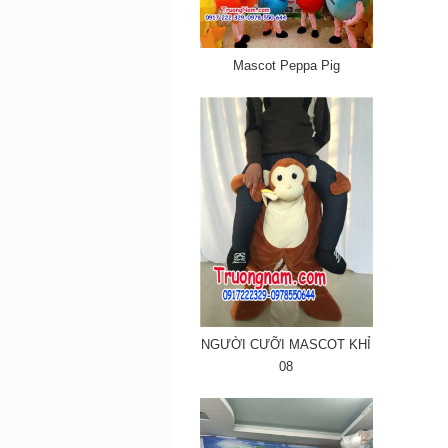
Mascot Peppa Pig
NGƯỜI CƯỠI MASCOT KHỈ
08