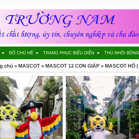
ĐỒ CHÚ HỀ
TRANG PHỤC BIỂU DIỄN
THÚ NHỒI BÔN
g chủ
»
MASCOT
»
MASCOT 12 CON GIÁP
»
MASCOT HỔ (