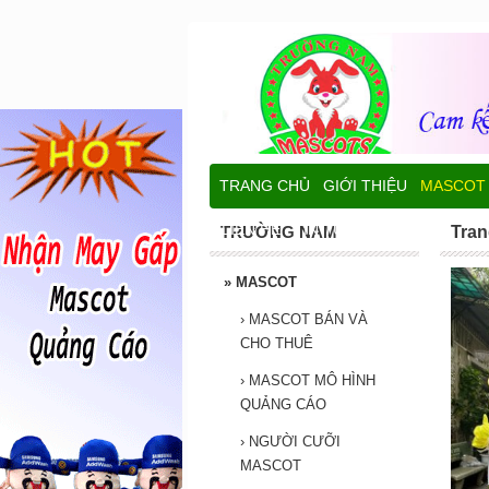
TRANG CHỦ
GIỚI THIỆU
MASCOT
LIÊN HỆ
TIN TỨC
TRƯỜNG NAM
Tran
»
MASCOT
›
MASCOT BÁN VÀ
CHO THUÊ
›
MASCOT MÔ HÌNH
QUẢNG CÁO
›
NGƯỜI CƯỠI
MASCOT