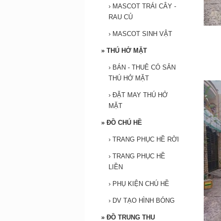
›
MASCOT TRÁI CÂY -
RAU CỦ
›
MASCOT SINH VẬT
»
THÚ HỞ MẶT
›
BÁN - THUÊ CÓ SẮN
THÚ HỞ MẶT
›
ĐẶT MAY THÚ HỞ
MẶT
»
ĐỒ CHÚ HỀ
›
TRANG PHỤC HỀ RỜI
›
TRANG PHỤC HỀ
LIỀN
›
PHỤ KIỆN CHÚ HỀ
›
DV TẠO HÌNH BÓNG
»
ĐỒ TRUNG THU