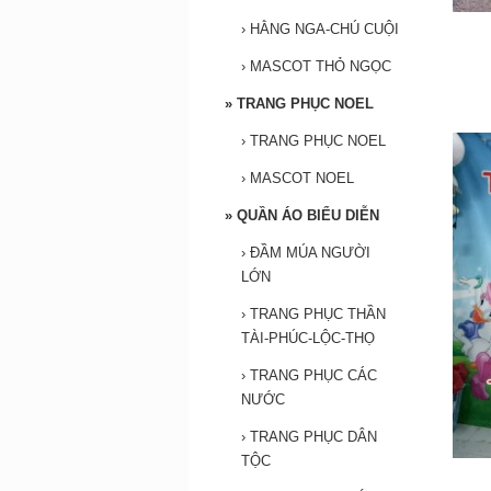
›
HẰNG NGA-CHÚ CUỘI
›
MASCOT THỎ NGỌC
»
TRANG PHỤC NOEL
›
TRANG PHỤC NOEL
›
MASCOT NOEL
»
QUẦN ÁO BIỂU DIỄN
›
ĐẦM MÚA NGƯỜI
LỚN
›
TRANG PHỤC THẦN
TÀI-PHÚC-LỘC-THỌ
›
TRANG PHỤC CÁC
NƯỚC
›
TRANG PHỤC DÂN
TỘC