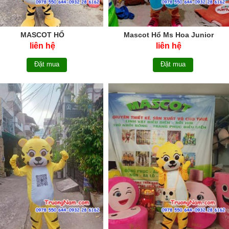
MASCOT HỔ
Mascot Hổ Ms Hoa Junior
liên hệ
liên hệ
Đặt mua
Đặt mua