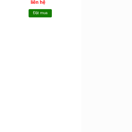
liên hệ
Đặt mua