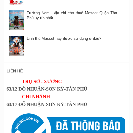
Trường Nam - địa chỉ cho thuê Mascot Quận Tân
Phú uy tín nhất
Linh thú Mascot hay được sử dụng ở đâu?
LIÊN HỆ
TRỤ SỞ - XƯỞNG
63/12 ĐỖ NHUẬN-SƠN KỲ-TÂN PHÚ
CHI NHÁNH
63/17 ĐỖ NHUẬN-SƠN KỲ-TÂN PHÚ