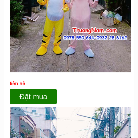
liên hệ
Đặt mua