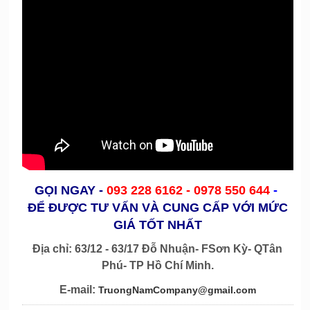
GỌI NGAY
-
093 228 6162 -
0978 550 644
-
ĐỂ ĐƯỢC TƯ VẤN VÀ CUNG CẤP VỚI MỨC
GIÁ TỐT NHẤT
Địa chỉ: 63/12 - 63/17 Đỗ Nhuận- FSơn Kỳ- QTân
Phú- TP Hồ Chí Minh.
E-mail:
TruongNamCompany@gmail.com