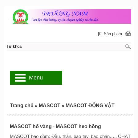
[0] Sản phẩm
Menu
Trang chủ
»
MASCOT
»
MASCOT ĐỘNG VẬT
MASCOT hổ vàng - MASCOT heo hồng
MASCOT bao gồm: Đầu, thân, bao tay, bao chân….. CHẤT