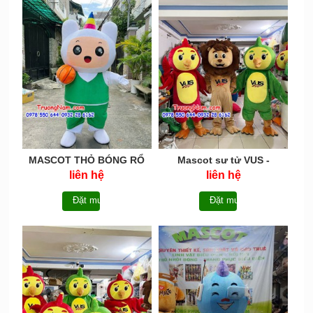
MASCOT THỎ BÓNG RỔ
Mascot sư tử VUS -
Mascot vẹt xanh VUS -
liên hệ
liên hệ
Mascot vẹt đỏ VUS
Đặt mua
Đặt mua