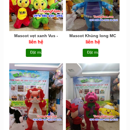
Mascot vẹt xanh Vus -
Mascot Khủng long MC
Mascot vẹt đỏ Vus
màu xanh
liên hệ
liên hệ
Đặt mua
Đặt mua