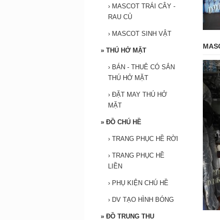
›
MASCOT TRÁI CÂY -
RAU CỦ
›
MASCOT SINH VẬT
MAS
»
THÚ HỞ MẶT
›
BÁN - THUÊ CÓ SẮN
THÚ HỞ MẶT
›
ĐẶT MAY THÚ HỞ
MẶT
»
ĐỒ CHÚ HỀ
›
TRANG PHỤC HỀ RỜI
›
TRANG PHỤC HỀ
LIỀN
›
PHỤ KIỆN CHÚ HỀ
›
DV TẠO HÌNH BÓNG
»
ĐỒ TRUNG THU