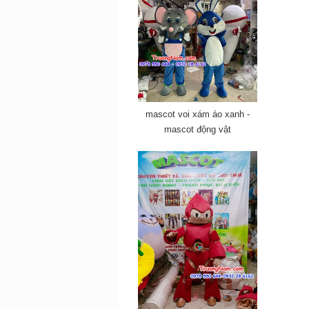
mascot voi xám áo xanh -
mascot động vật