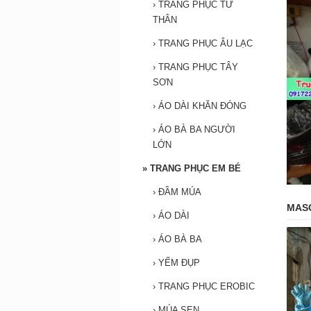
›
TRANG PHỤC TỨ
THÂN
›
TRANG PHỤC ÂU LẠC
›
TRANG PHỤC TÂY
SƠN
›
ÁO DÀI KHĂN ĐÓNG
›
ÁO BÀ BA NGƯỜI
LỚN
»
TRANG PHỤC EM BÉ
›
ĐẦM MÚA
MAS
›
ÁO DÀI
›
ÁO BÀ BA
›
YẾM ĐỤP
›
TRANG PHỤC EROBIC
›
MÚA SEN