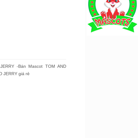
 JERRY -Bán Mascot TOM AND
D JERRY giá rẻ