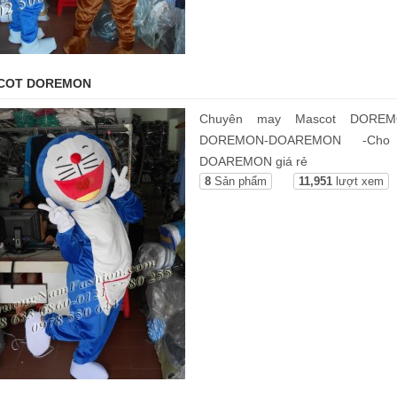
COT DOREMON
Chuyên may Mascot DOREM
DOREMON-DOAREMON -Cho
DOAREMON giá rẻ
8
Sản phẩm
11,951
lượt xem