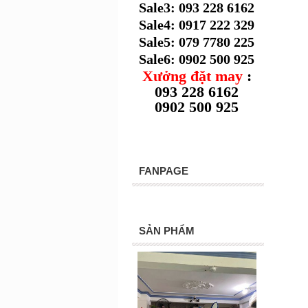
Sale3: 093 228 6162
Sale4: 0917 222 329
Sale5: 079 7780 225
Sale6: 0902 500 925
Xưởng đặt may
:
093 228 6162
0902 500 925
FANPAGE
SẢN PHẨM