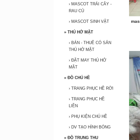
›
MASCOT TRÁI CÂY -
RAU CỦ
mas
›
MASCOT SINH VẬT
»
THÚ HỞ MẶT
›
BÁN - THUÊ CÓ SẮN
THÚ HỞ MẶT
›
ĐẶT MAY THÚ HỞ
MẶT
»
ĐỒ CHÚ HỀ
›
TRANG PHỤC HỀ RỜI
›
TRANG PHỤC HỀ
LIỀN
›
PHỤ KIỆN CHÚ HỀ
›
DV TẠO HÌNH BÓNG
»
ĐỒ TRUNG THU