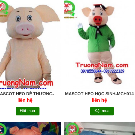
ASCOT HEO DỄ THƯƠNG-
MASCOT HEO HỌC SINH-MCH014
NCH015
liên hệ
liên hệ
Đặt mua
Đặt mua