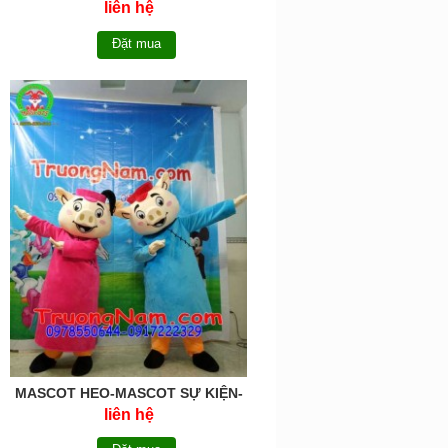
Pig Cowboys - MCH020
liên hệ
Đặt mua
MASCOT HEO-MASCOT SỰ KIỆN-
MCH019
liên hệ