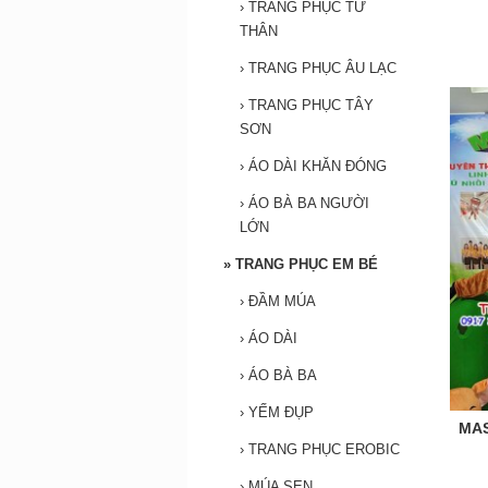
›
TRANG PHỤC TỨ
THÂN
›
TRANG PHỤC ÂU LẠC
›
TRANG PHỤC TÂY
SƠN
›
ÁO DÀI KHĂN ĐÓNG
›
ÁO BÀ BA NGƯỜI
LỚN
»
TRANG PHỤC EM BÉ
›
ĐẦM MÚA
›
ÁO DÀI
›
ÁO BÀ BA
›
YẾM ĐỤP
MAS
›
TRANG PHỤC EROBIC
›
MÚA SEN