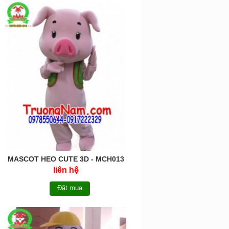
MASCOT HEO CUTE 3D - MCH013
liên hệ
Đặt mua