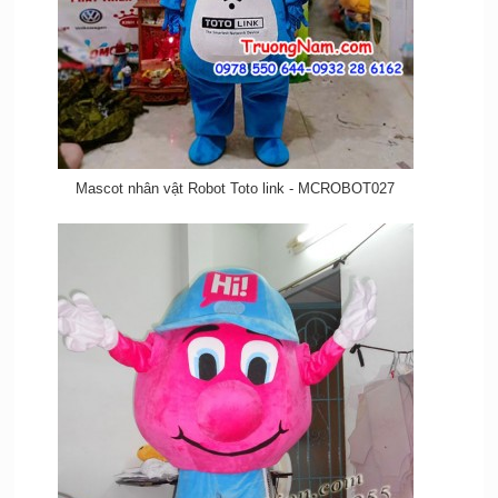
Mascot nhân vật Robot Toto link - MCROBOT027