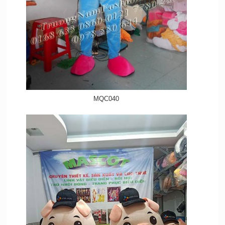
MQC040