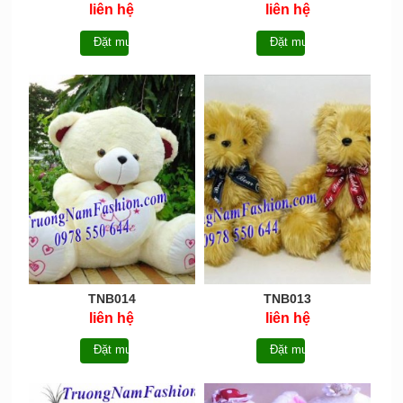
liên hệ
liên hệ
Đặt mua
Đặt mua
TNB014
TNB013
liên hệ
liên hệ
Đặt mua
Đặt mua