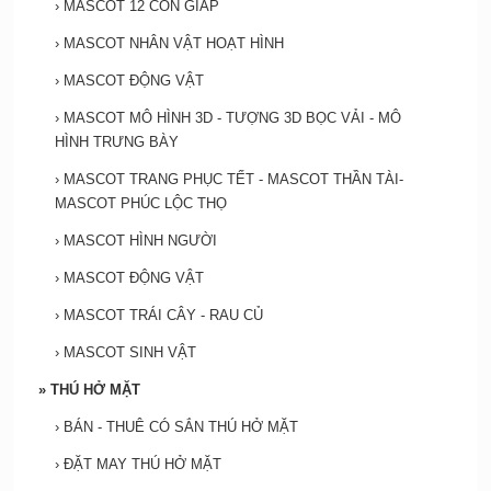
›
MASCOT 12 CON GIÁP
›
MASCOT NHÂN VẬT HOẠT HÌNH
›
MASCOT ĐỘNG VẬT
›
MASCOT MÔ HÌNH 3D - TƯỢNG 3D BỌC VẢI - MÔ
HÌNH TRƯNG BÀY
›
MASCOT TRANG PHỤC TẾT - MASCOT THẦN TÀI-
MASCOT PHÚC LỘC THỌ
›
MASCOT HÌNH NGƯỜI
›
MASCOT ĐỘNG VẬT
›
MASCOT TRÁI CÂY - RAU CỦ
›
MASCOT SINH VẬT
»
THÚ HỞ MẶT
›
BÁN - THUÊ CÓ SẮN THÚ HỞ MẶT
›
ĐẶT MAY THÚ HỞ MẶT