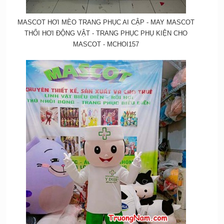
MASCOT HƠI MÈO TRANG PHỤC AI CẬP - MAY MASCOT
THỔI HƠI ĐỘNG VẬT - TRANG PHỤC PHỤ KIỆN CHO
MASCOT - MCHOI157