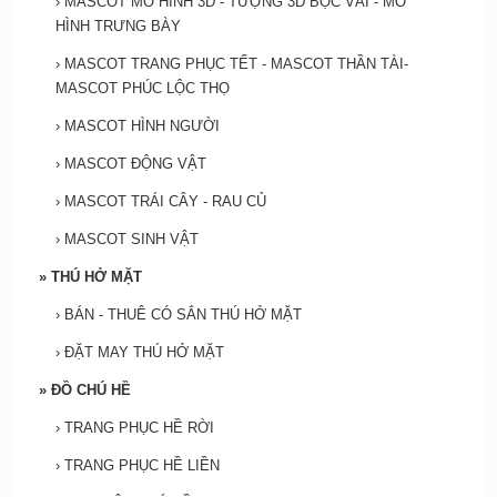
›
MASCOT MÔ HÌNH 3D - TƯỢNG 3D BỌC VẢI - MÔ
HÌNH TRƯNG BÀY
›
MASCOT TRANG PHỤC TẾT - MASCOT THẦN TÀI-
MASCOT PHÚC LỘC THỌ
›
MASCOT HÌNH NGƯỜI
›
MASCOT ĐỘNG VẬT
›
MASCOT TRÁI CÂY - RAU CỦ
›
MASCOT SINH VẬT
»
THÚ HỞ MẶT
›
BÁN - THUÊ CÓ SẮN THÚ HỞ MẶT
›
ĐẶT MAY THÚ HỞ MẶT
»
ĐỒ CHÚ HỀ
›
TRANG PHỤC HỀ RỜI
›
TRANG PHỤC HỀ LIỀN