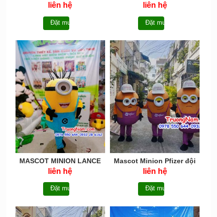
- MASCOT MINION CƯỚP
liên hệ
liên hệ
BIỂN
Đặt mua
Đặt mua
MASCOT MINION LANCE
Mascot Minion Pfizer đội
nón
liên hệ
liên hệ
Đặt mua
Đặt mua