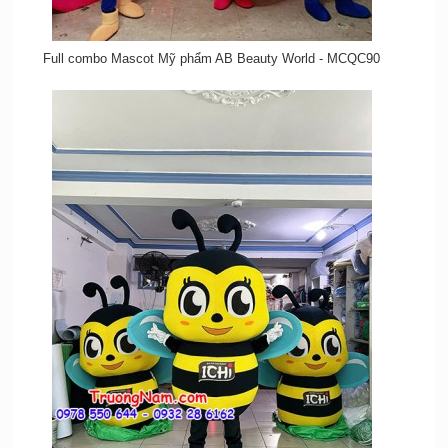
Full combo Mascot Mỹ phẩm AB Beauty World - MCQC90