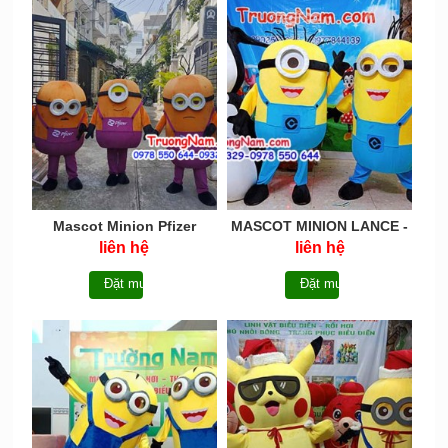
Mascot Minion Pfizer
MASCOT MINION LANCE -
MASCOT MINION JERRY
liên hệ
liên hệ
Đặt mua
Đặt mua