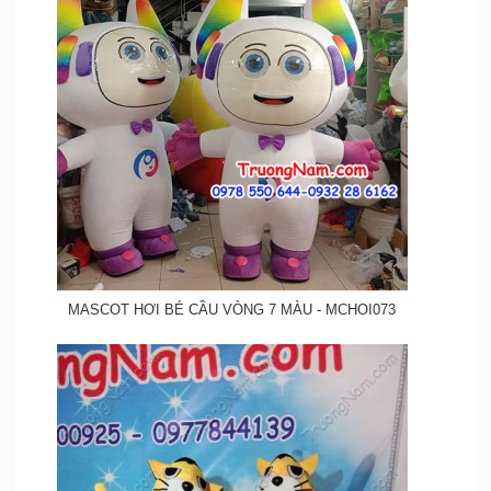
MASCOT HƠI BÉ CẦU VÒNG 7 MÀU - MCHOI073