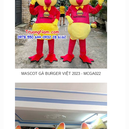
MASCOT GÀ BURGER VIỆT 2023 - MCGA022