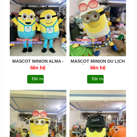
MASCOT MINION ALMA -
MASCOT MINION DU LỊCH
MASCOT NHÂN VẬT HOẠT
QUẦN HOA- MASCOT
liên hệ
liên hệ
HÌNH - MASCOT MINION
MINION QUẦN HOA CÙNG
PHỤ KIỆN - MASCOT NHÂN
Đặt mua
Đặt mua
VẬT HOẠT HÌNH - MASCOT
MINION