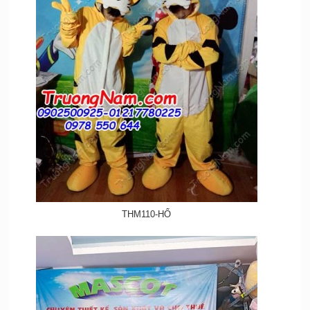
THM110-HỔ