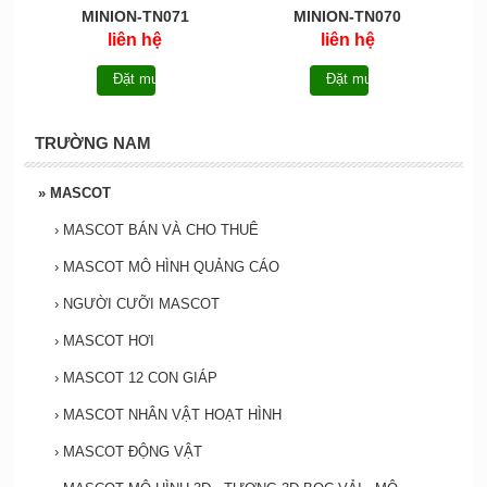
MINION-TN071
MINION-TN070
liên hệ
liên hệ
Đặt mua
Đặt mua
TRƯỜNG NAM
»
MASCOT
›
MASCOT BÁN VÀ CHO THUÊ
›
MASCOT MÔ HÌNH QUẢNG CÁO
›
NGƯỜI CƯỠI MASCOT
›
MASCOT HƠI
›
MASCOT 12 CON GIÁP
›
MASCOT NHÂN VẬT HOẠT HÌNH
›
MASCOT ĐỘNG VẬT