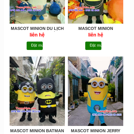
MASCOT MINION DU LỊCH
MASCOT MINION
- MASCOT MINION CÙNG
SKYLIGHT - MASCOT
liên hệ
liên hệ
PHỤ KIỆN
MINION DIỆN ĐỒ SIÊU
NGẦU
Đặt mua
Đặt mua
MASCOT MINION BATMAN
MASCOT MINION JERRY