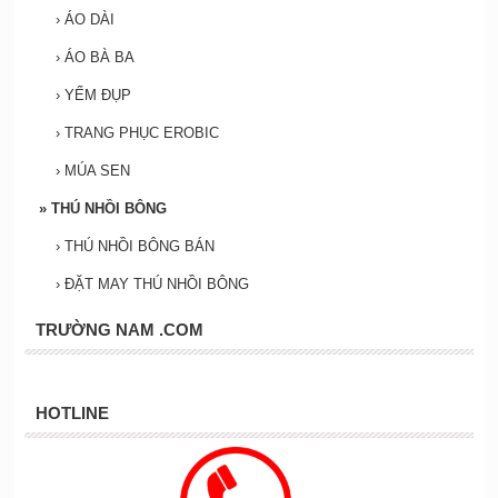
›
ÁO DÀI
›
ÁO BÀ BA
›
YẾM ĐỤP
›
TRANG PHỤC EROBIC
›
MÚA SEN
»
THÚ NHỒI BÔNG
›
THÚ NHỒI BÔNG BÁN
›
ĐẶT MAY THÚ NHỒI BÔNG
TRƯỜNG NAM .COM
HOTLINE