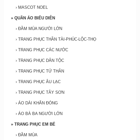
›
MASCOT NOEL
»
QUẦN ÁO BIỂU DIỄN
›
ĐẦM MÚA NGƯỜI LỚN
›
TRANG PHỤC THẦN TÀI-PHÚC-LỘC-THỌ
›
TRANG PHỤC CÁC NƯỚC
›
TRANG PHỤC DÂN TỘC
›
TRANG PHỤC TỨ THÂN
›
TRANG PHỤC ÂU LẠC
›
TRANG PHỤC TÂY SƠN
›
ÁO DÀI KHĂN ĐÓNG
›
ÁO BÀ BA NGƯỜI LỚN
»
TRANG PHỤC EM BÉ
›
ĐẦM MÚA