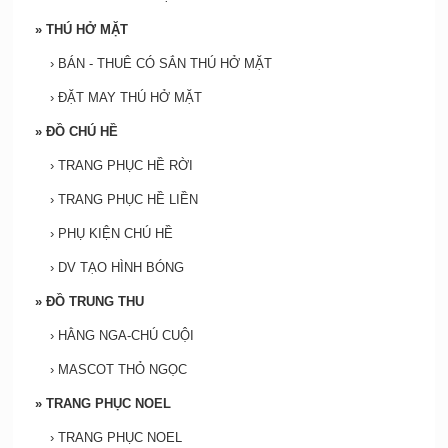
»
THÚ HỞ MẶT
›
BÁN - THUÊ CÓ SẮN THÚ HỞ MẶT
›
ĐẶT MAY THÚ HỞ MẶT
»
ĐỒ CHÚ HỀ
›
TRANG PHỤC HỀ RỜI
›
TRANG PHỤC HỀ LIỀN
›
PHỤ KIỆN CHÚ HỀ
›
DV TẠO HÌNH BÓNG
»
ĐỒ TRUNG THU
›
HẰNG NGA-CHÚ CUỘI
›
MASCOT THỎ NGỌC
»
TRANG PHỤC NOEL
›
TRANG PHỤC NOEL