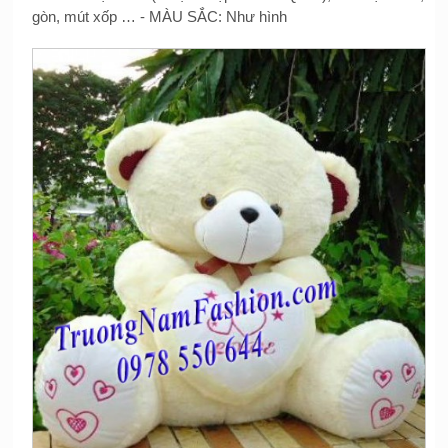
gòn, mút xốp … - MÀU SẮC: Như hình