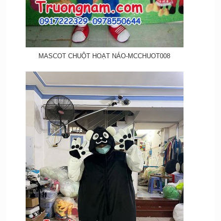
MASCOT CHUỘT HOẠT NÁO-MCCHUOT008