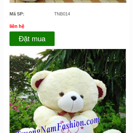
Mã SP:
TNB014
liên hệ
Đặt mua