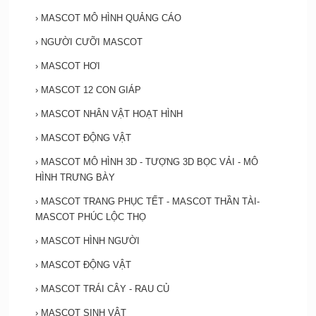
›
MASCOT MÔ HÌNH QUẢNG CÁO
›
NGƯỜI CƯỠI MASCOT
›
MASCOT HƠI
›
MASCOT 12 CON GIÁP
›
MASCOT NHÂN VẬT HOẠT HÌNH
›
MASCOT ĐỘNG VẬT
›
MASCOT MÔ HÌNH 3D - TƯỢNG 3D BỌC VẢI - MÔ
HÌNH TRƯNG BÀY
›
MASCOT TRANG PHỤC TẾT - MASCOT THẦN TÀI-
MASCOT PHÚC LỘC THỌ
›
MASCOT HÌNH NGƯỜI
›
MASCOT ĐỘNG VẬT
›
MASCOT TRÁI CÂY - RAU CỦ
›
MASCOT SINH VẬT