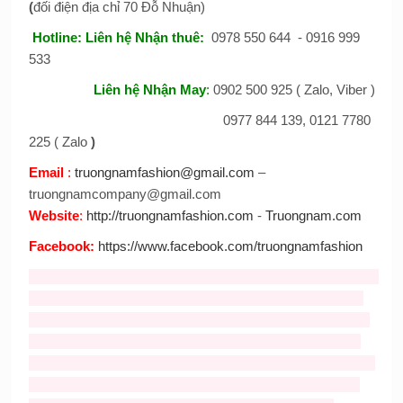
(
đối điện địa chỉ 70 Đỗ Nhuận)
Hotline:
Liên hệ Nhận thuê
:
0978 550 644 - 0916 999
533
Liên hệ Nhận May
:
0902 500 925 ( Zalo, Viber )
0977 844 139, 0121 7780
225 ( Zalo
)
Email
:
truongnamfashion@gmail.com
–
truongnamcompany@gmail.com
Website
:
http://truongnamfashion.com
-
Truongnam.com
Facebook
:
https://www.facebook.com/truongnamfashion
Tag :
ban mascot
,
cho thue mascot
,
thiet ke mascot
,
cho thue
mascot
,
Nhận may mascot
,
bán mascot
,
cho thue mascot
gia re
,
Bán và cho thuê mascot thỏ giá rẻ
,
cho thuê đồ chú
cuội
,
cho thuê trang phục hằng nga
,
mascot thỏ giá rẻ
,
cho
thue mascot tho
,
cho thue Mickey
,
cho thuê mascot
,
ban va
cho thue mascost gia re,
trang phục trung thu giá rẻ
,
trang