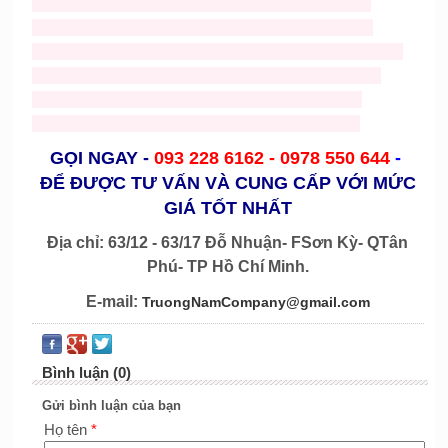
phuc trung thu gia re
,
cho thue do trung thu
,
mascots
gà
,
mascot heo
,
mascot rau củ
,
mascot bánh
,
mascot
cá
,
mascot tom
,
mascot chai lọ
,
mascot hoạt hình
,
mascot
chuột
,
mascost bò
,
nhận may nón noel giá rẻ
,
bán nón
noel
,
ông già noel
,
trang phục noel
,
mascot nhân vật
người
,
mascost trái cây
,
mascot noel
,
mascot chó
GỌI NGAY
-
093 228 6162 -
0978 550 644
-
ĐỂ ĐƯỢC TƯ VẤN VÀ CUNG CẤP VỚI MỨC
GIÁ TỐT NHẤT
Địa chỉ: 63/12 - 63/17 Đỗ Nhuận- FSơn Kỳ- QTân
Phú- TP Hồ Chí Minh.
E-mail:
TruongNamCompany@gmail.com
Bình luận (0)
Gửi bình luận của bạn
Họ tên
*