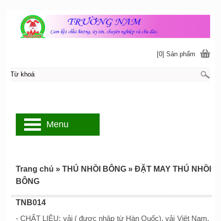
[0] Sản phẩm
Menu
Trang chủ
»
THÚ NHỒI BÔNG
»
ĐẶT MAY THÚ NHỒI
BÔNG
TNB014
- CHẤT LIỆU: vải ( được nhập từ Hàn Quốc), vải Việt Nam,