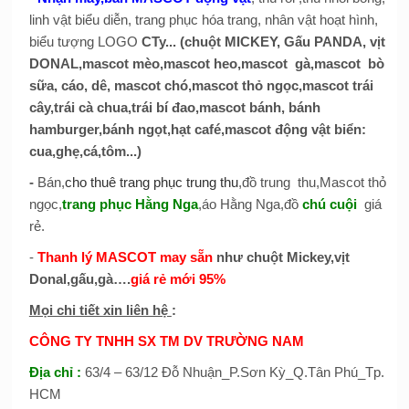
linh vật biểu diễn, trang phục hóa trang, nhân vật hoạt hình,
biểu tượng LOGO
CTy... (chuột MICKEY, Gấu PANDA, vịt
DONAL,mascot mèo,mascot heo,mascot gà,mascot bò
sữa, cáo, dê, mascot chó,mascot thỏ ngọc,mascot trái
cây,trái cà chua,trái bí đao,mascot bánh, bánh
hamburger,bánh ngọt,hạt café,mascot động vật biển:
cua,ghẹ,cá,tôm...)
-
Bán,
cho thuê trang phục trung thu
,đồ trung thu,Mascot thỏ
ngọc,
trang phục Hằng Nga
,áo Hằng Nga,đồ
chú cuội
giá
rẻ.
-
Thanh lý MASCOT may sẵn
như chuột Mickey,vịt
Donal,gấu,gà….
giá rẻ mới 95%
Mọi chi tiết xin liên hệ
:
CÔNG TY TNHH SX TM DV TRƯỜNG NAM
Địa chỉ
:
63/4 – 63/12 Đỗ Nhuận_P.Sơn Kỳ_Q.Tân Phú_Tp.
HCM