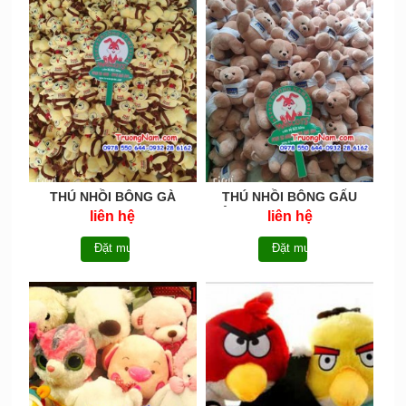
THÚ NHỒI BÔNG GÀ
THÚ NHỒI BÔNG GẤU
OTOKE - TNB019
BÔNG IN MILK+ - TNB018
liên hệ
liên hệ
Đặt mua
Đặt mua