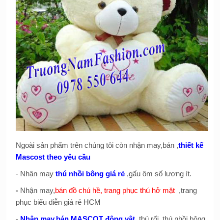
Ngoài sản phẩm trên chúng tôi còn nhận may,bán ,
thiết kế
Mascost theo yêu cầu
- Nhận may
thú nhồi bông giá rẻ
,gấu ôm số lượng ít.
-
Nhận may,
bán đồ chú hề, trang phục thú hở mặt
,trang
phục biểu diễn giá rẻ HCM
-
Nhận may,bán MASCOT động vật
, thú rối ,thú nhồi bông,