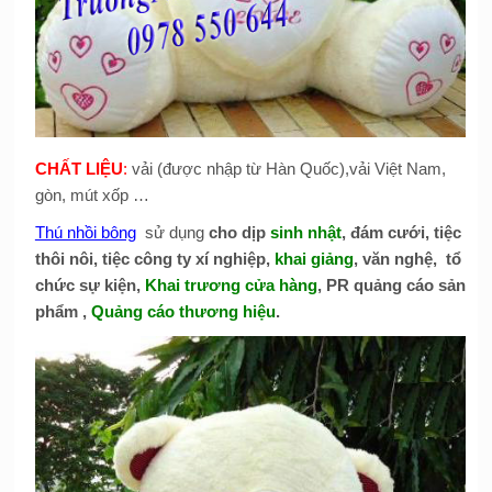
CHẤT LIỆU
:
vải (được nhập từ Hàn Quốc),vải Việt Nam,
gòn, mút xốp …
Thú nhồi bông
sử dụng
cho dịp
sinh nhật
, đám cưới, tiệc
thôi nôi, tiệc công ty xí nghiệp,
khai giảng
, văn nghệ, tổ
chức sự kiện,
Khai trương cửa hàng
, PR quảng cáo sản
phẩm ,
Quảng cáo thương hiệu
.