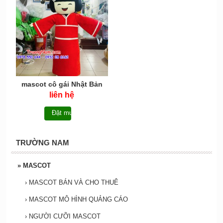
mascot cô gái Nhật Bản
mặc kimono đỏ xinh đẹp -
liên hệ
MCN064
Đặt mua
TRƯỜNG NAM
»
MASCOT
›
MASCOT BÁN VÀ CHO THUÊ
›
MASCOT MÔ HÌNH QUẢNG CÁO
›
NGƯỜI CƯỠI MASCOT