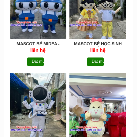
MASCOT BÉ MIDEA -
MASCOT BÉ HỌC SINH
MASCOT HÌNH NGƯỜI,
ĐOẠN THỊ ĐIỂM - MASCOT
liên hệ
liên hệ
MASCOT MÔ HÌNH -
NHÂN VẬT - MASCOT HÌNH
MCN073
NGƯỜI - MCN072
Đặt mua
Đặt mua