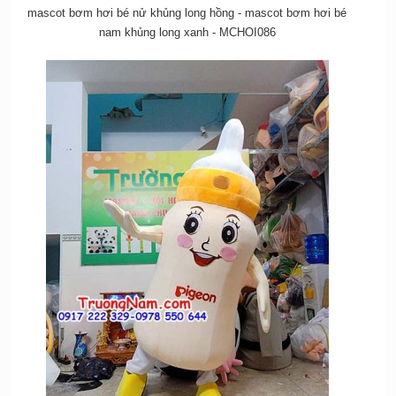
mascot bơm hơi bé nử khủng long hồng - mascot bơm hơi bé
nam khủng long xanh - MCHOI086