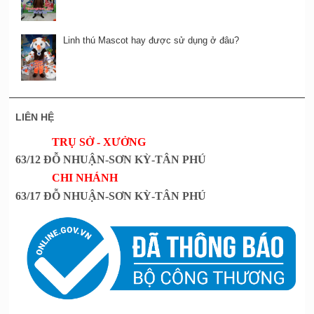
Linh thú Mascot hay được sử dụng ở đâu?
LIÊN HỆ
TRỤ SỞ - XƯỞNG
63/12 ĐỖ NHUẬN-SƠN KỲ-TÂN PHÚ
CHI NHÁNH
63/17 ĐỖ NHUẬN-SƠN KỲ-TÂN PHÚ