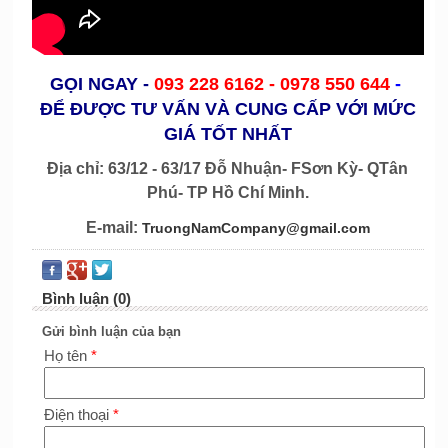
GỌI NGAY
-
093 228 6162 -
0978 550 644
-
ĐỂ ĐƯỢC TƯ VẤN VÀ CUNG CẤP VỚI MỨC
GIÁ TỐT NHẤT
Địa chỉ: 63/12 - 63/17 Đỗ Nhuận- FSơn Kỳ- QTân
Phú- TP Hồ Chí Minh.
E-mail:
TruongNamCompany@gmail.com
Bình luận (0)
Gửi bình luận của bạn
Họ tên
*
Điện thoại
*