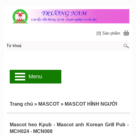
[0] Sản phẩm
Menu
Trang chủ
»
MASCOT
»
MASCOT HÌNH NGƯỜI
Mascot heo Kpub - Mascot anh Korean Grill Pub -
MCH024 - MCN068