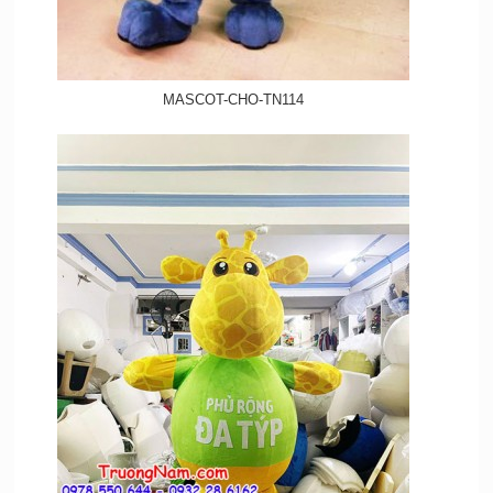
MASCOT-CHO-TN114