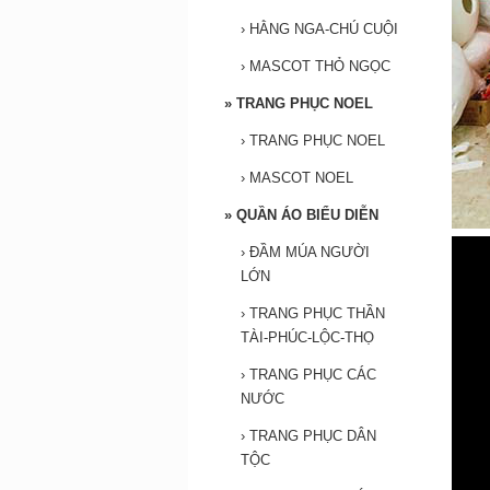
›
HẰNG NGA-CHÚ CUỘI
›
MASCOT THỎ NGỌC
»
TRANG PHỤC NOEL
›
TRANG PHỤC NOEL
›
MASCOT NOEL
»
QUẦN ÁO BIỂU DIỄN
›
ĐẦM MÚA NGƯỜI
LỚN
›
TRANG PHỤC THẦN
TÀI-PHÚC-LỘC-THỌ
›
TRANG PHỤC CÁC
NƯỚC
›
TRANG PHỤC DÂN
TỘC