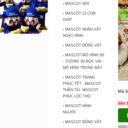
›
MASCOT HƠI
›
MASCOT 12 CON
GIÁP
›
MASCOT NHÂN VẬT
HOẠT HÌNH
›
MASCOT ĐỘNG VẬT
›
MASCOT MÔ HÌNH 3D
- TƯỢNG 3D BỌC VẢI -
MÔ HÌNH TRƯNG BÀY
›
MASCOT TRANG
PHỤC TẾT - MASCOT
THẦN TÀI- MASCOT
Mã S
PHÚC LỘC THỌ
liên
›
MASCOT HÌNH
NGƯỜI
›
MASCOT ĐỘNG VẬT