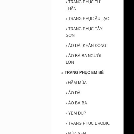
›
TRANG PHỤC TỨ
THÂN
›
TRANG PHỤC ÂU LẠC
›
TRANG PHỤC TÂY
SƠN
›
ÁO DÀI KHĂN ĐÓNG
›
ÁO BÀ BA NGƯỜI
LỚN
»
TRANG PHỤC EM BÉ
›
ĐẦM MÚA
›
ÁO DÀI
›
ÁO BÀ BA
›
YẾM ĐỤP
›
TRANG PHỤC EROBIC
›
MÚA SEN