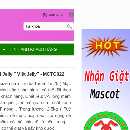
[0] Sản phẩm
G
HÌNH ẢNH KHÁCH HÀNG
 Jelly ” Việt Jelly” - MCTC022
 size người lớn từ 1m55- 1m75 ( Mặc
Màu sắc : như hình , có thể đổi theo
 khách hàng. Chất liệu: vẢi lông mềm
àn quốc, mút xốp,cao su , chất cách
T nóng,.. Trọng lượng: 2-5kg ( Tuỳ
ểm : dễ mặc, hoạt náo , cử động dễ
hẩm có thể nhìn rõ từ bên trong,....
ó thể giặt và sấy khô được.