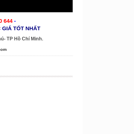
0 644
-
 GIÁ TỐT NHẤT
hú- TP Hồ Chí Minh.
com