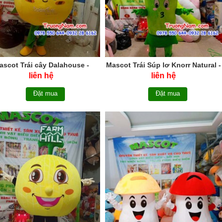
ascot Trái cây Dalahouse -
Mascot Trái Súp lơ Knorr Natural -
MCTC026
MCTC025
liên hệ
liên hệ
Đặt mua
Đặt mua