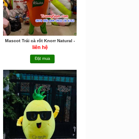
Mascot Trái cà rốt Knorr Natural -
MCTC025
liên hệ
Đặt mua