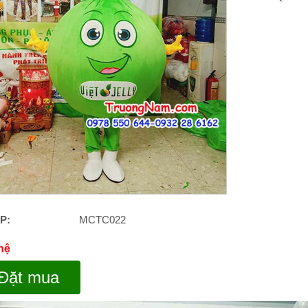
P:
MCTC022
 hệ
Đặt mua