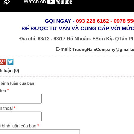
GỌI NGAY
-
093 228 6162 -
0978 55
ĐỂ ĐƯỢC TƯ VẤN VÀ CUNG CẤP VỚI MỨC
Địa chỉ: 63/12 - 63/17 Đỗ Nhuận- FSơn Kỳ- QTân P
E-mail:
TruongNamCompany@gmail.
h luận (0)
 bình luận của bạn
 tên
*
n thoại
*
 bình luận của bạn
*