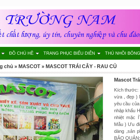
ĐỒ CHÚ HỀ
TRANG PHỤC BIỂU DIỄN
THÚ NHỒI BÔN
g chủ
»
MASCOT
»
MASCOT TRÁI CÂY - RAU CỦ
Mascot Trái
Kích thước:
vừa , đẹp ) 
yêu cầu của
nhập khẩu H
nhiệt mặc Í
Mẫu ) Ưu đi
dàng ,sản p
BẢO QUẢN: c