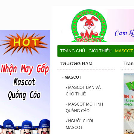
TRANG CHỦ
GIỚI THIỆU
MASCOT
LIÊN HỆ
TIN TỨC
TRƯỜNG NAM
Tran
»
MASCOT
›
MASCOT BÁN VÀ
CHO THUÊ
›
MASCOT MÔ HÌNH
QUẢNG CÁO
›
NGƯỜI CƯỠI
MASCOT