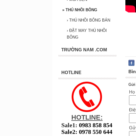
»
THÚ NHỒI BÔNG
›
THÚ NHỒI BÔNG BÁN
›
ĐẶT MAY THÚ NHỒI
BÔNG
TRƯỜNG NAM .COM
Bìn
HOTLINE
Gửi
Họ
Điệ
HOTLINE:
Sale1:
0983 858 854
Gửi
Sale2: 0978 550 644