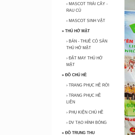
›
MASCOT TRÁI CÂY -
RAU CỦ
›
MASCOT SINH VẬT
»
THÚ HỞ MẶT
›
BÁN - THUÊ CÓ SẮN
THÚ HỞ MẶT
›
ĐẶT MAY THÚ HỞ
MẶT
»
ĐỒ CHÚ HỀ
›
TRANG PHỤC HỀ RỜI
›
TRANG PHỤC HỀ
LIỀN
›
PHỤ KIỆN CHÚ HỀ
›
DV TẠO HÌNH BÓNG
»
ĐỒ TRUNG THU