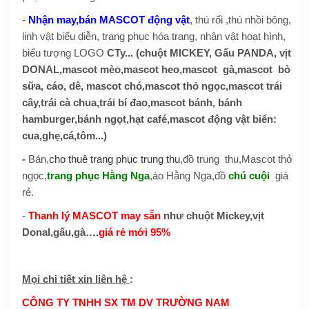
-
Nhận may,bán MASCOT động vật
, thú rối ,thú nhồi bông,
linh vật biểu diễn, trang phục hóa trang, nhân vật hoạt hình,
biểu tượng LOGO
CTy... (chuột MICKEY, Gấu PANDA, vịt
DONAL,mascot mèo,mascot heo,mascot gà,mascot bò
sữa, cáo, dê, mascot chó,mascot thỏ ngọc,mascot trái
cây,trái cà chua,trái bí đao,mascot bánh, bánh
hamburger,bánh ngọt,hạt café,mascot động vật biển:
cua,ghẹ,cá,tôm...)
-
Bán,
cho thuê trang phục trung thu
,đồ trung thu,Mascot thỏ
ngọc,
trang phục Hằng Nga
,áo Hằng Nga,đồ
chú cuội
giá
rẻ.
-
Thanh lý MASCOT may sẵn
như chuột Mickey,vịt
Donal,gấu,gà….
giá rẻ mới 95%
Mọi chi tiết xin liên hệ
:
CÔNG TY TNHH SX TM DV TRƯỜNG NAM