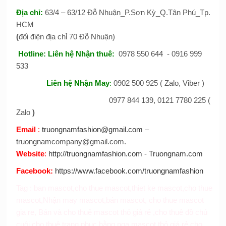
Đị
a
chỉ:
63/4 – 63/12 Đỗ Nhuận_P.Sơn Kỳ_Q.Tân Phú_Tp.
HCM
(
đối điện địa chỉ 70 Đỗ Nhuận)
Hotline:
Liên hệ Nhận thuê
:
0978 550 644 - 0916 999
533
Liên hệ Nhận May
:
0902 500 925 ( Zalo, Viber )
0977 844 139, 0121 7780 225 (
Zalo
)
Email
:
truongnamfashion@gmail.com
–
truongnamcompany@gmail.com.
Website
:
http://truongnamfashion.com
-
Truongnam.com
Facebook
:
https://www.facebook.com/truongnamfashion
Tag :
ban mascot
,
cho thue mascot
,
thiet ke mascot
,
cho thue
mascot
,
Nhận may mascot
,
bán mascot
,
cho thue mascot
gia re
,
Bán và cho thuê mascot thỏ giá rẻ
,
cho thuê đồ chú
cuội
,
cho thuê trang phục hằng nga
,
mascot thỏ giá rẻ
,
cho