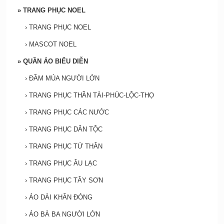
»
TRANG PHỤC NOEL
›
TRANG PHỤC NOEL
›
MASCOT NOEL
»
QUẦN ÁO BIỂU DIỄN
›
ĐẦM MÚA NGƯỜI LỚN
›
TRANG PHỤC THẦN TÀI-PHÚC-LỘC-THỌ
›
TRANG PHỤC CÁC NƯỚC
›
TRANG PHỤC DÂN TỘC
›
TRANG PHỤC TỨ THÂN
›
TRANG PHỤC ÂU LẠC
›
TRANG PHỤC TÂY SƠN
›
ÁO DÀI KHĂN ĐÓNG
›
ÁO BÀ BA NGƯỜI LỚN