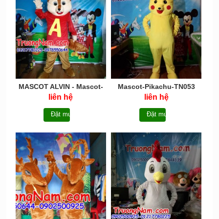
MASCOT ALVIN - Mascot-
Mascot-Pikachu-TN053
Sóc-Chuột-TN055
liên hệ
liên hệ
Đặt mua
Đặt mua