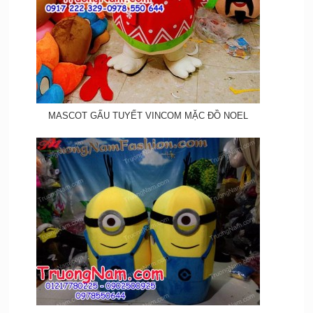
MASCOT GẤU TUYẾT VINCOM MẶC ĐỒ NOEL