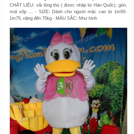
CHẤT LIỆU: vải lông thú ( được nhập từ Hàn Quốc), gòn,
mút xốp … - SIZE: Dành cho người mặc cao từ 1m55-
1m75, nặng đến 75kg - MÀU SẮC: Như hình