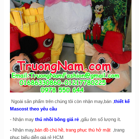
Ngoài sản phẩm trên chúng tôi còn nhận may,bán ,
thiết kế
Mascost theo yêu cầu
- Nhận may
thú nhồi bông giá rẻ
,gấu ôm số lượng ít.
-
Nhận may,
bán đồ chú hề, trang phục thú hở mặt
,trang
phục biểu diễn giá rẻ HCM