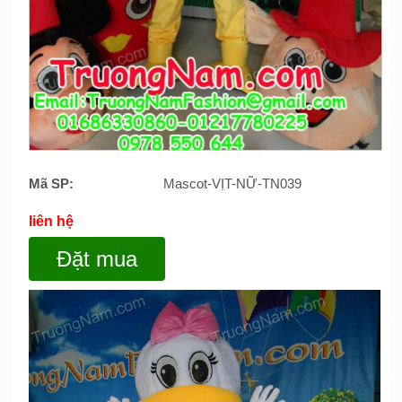
Mã SP:
Mascot-VỊT-NỮ-TN039
liên hệ
Đặt mua