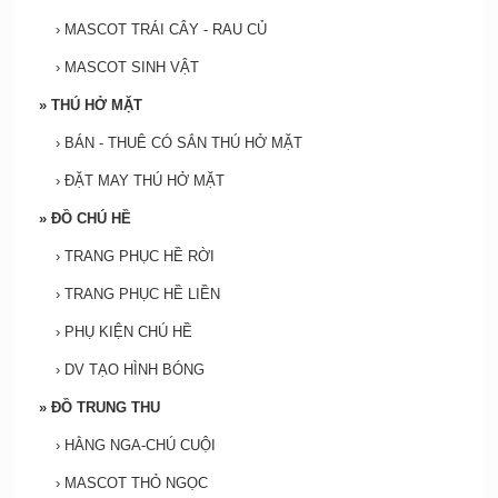
›
MASCOT TRÁI CÂY - RAU CỦ
›
MASCOT SINH VẬT
»
THÚ HỞ MẶT
›
BÁN - THUÊ CÓ SẮN THÚ HỞ MẶT
›
ĐẶT MAY THÚ HỞ MẶT
»
ĐỒ CHÚ HỀ
›
TRANG PHỤC HỀ RỜI
›
TRANG PHỤC HỀ LIỀN
›
PHỤ KIỆN CHÚ HỀ
›
DV TẠO HÌNH BÓNG
»
ĐỒ TRUNG THU
›
HẰNG NGA-CHÚ CUỘI
›
MASCOT THỎ NGỌC