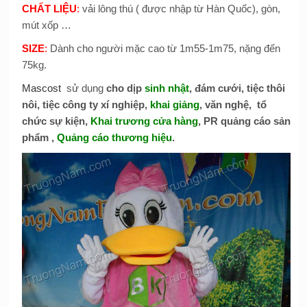
CHẤT LIỆU
:
vải lông thú ( được nhập từ Hàn Quốc), gòn,
mút xốp …
SIZE
:
Dành cho người mặc cao từ 1m55-1m75, nặng đến
75kg.
Mascost
sử dụng
cho dịp
sinh nhật
, đám cưới, tiệc thôi
nôi, tiệc công ty xí nghiệp,
khai giảng
, văn nghệ, tổ
chức sự kiện,
Khai trương cửa hàng
, PR quảng cáo sản
phẩm ,
Quảng cáo thương hiệu
.