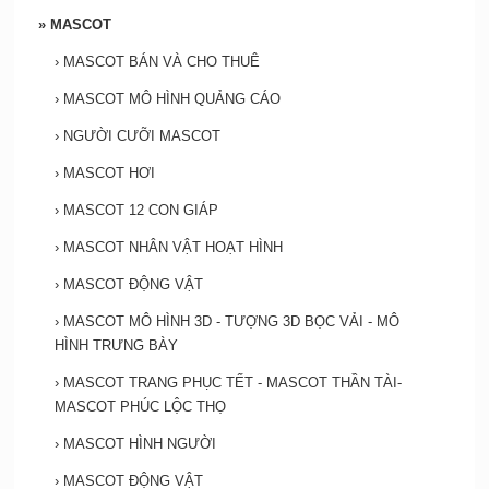
»
MASCOT
›
MASCOT BÁN VÀ CHO THUÊ
›
MASCOT MÔ HÌNH QUẢNG CÁO
›
NGƯỜI CƯỠI MASCOT
›
MASCOT HƠI
›
MASCOT 12 CON GIÁP
›
MASCOT NHÂN VẬT HOẠT HÌNH
›
MASCOT ĐỘNG VẬT
›
MASCOT MÔ HÌNH 3D - TƯỢNG 3D BỌC VẢI - MÔ
HÌNH TRƯNG BÀY
›
MASCOT TRANG PHỤC TẾT - MASCOT THẦN TÀI-
MASCOT PHÚC LỘC THỌ
›
MASCOT HÌNH NGƯỜI
›
MASCOT ĐỘNG VẬT