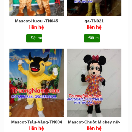
Mascot-Hươu -TN045
ga-TN021
liên hệ
liên hệ
Đặt mua
Đặt mua
Mascot-Trâu-Vàng-TN004
Mascot-Chuột Mickey nữ-
TN035
liên hệ
liên hệ