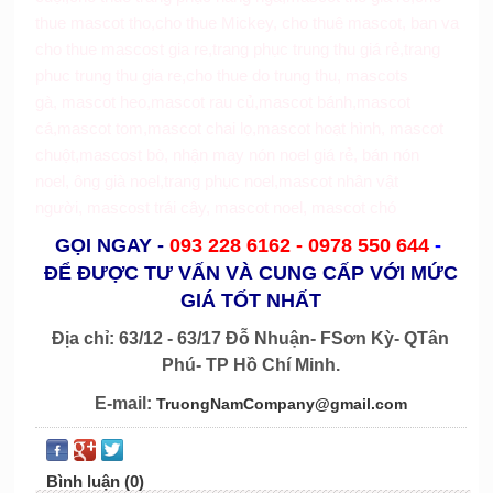
thue mascot tho
,
cho thue Mickey
,
cho thuê mascot
,
ban va
cho thue mascost gia re,
trang phục trung thu giá rẻ
,
trang
phuc trung thu gia re
,
cho thue do trung thu
,
mascots
gà
,
mascot heo
,
mascot rau củ
,
mascot bánh
,
mascot
cá
,
mascot tom
,
mascot chai lọ
,
mascot hoạt hình
,
mascot
chuột
,
mascost bò
,
nhận may nón noel giá rẻ
,
bán nón
noel
,
ông già noel
,
trang phục noel
,
mascot nhân vật
người
,
mascost trái cây
,
mascot noel
,
mascot chó
GỌI NGAY
-
093 228 6162 -
0978 550 644
-
ĐỂ ĐƯỢC TƯ VẤN VÀ CUNG CẤP VỚI MỨC
GIÁ TỐT NHẤT
Địa chỉ: 63/12 - 63/17 Đỗ Nhuận- FSơn Kỳ- QTân
Phú- TP Hồ Chí Minh.
E-mail:
TruongNamCompany@gmail.com
Bình luận (0)