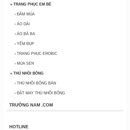
»
TRANG PHỤC EM BÉ
›
ĐẦM MÚA
›
ÁO DÀI
›
ÁO BÀ BA
›
YẾM ĐỤP
›
TRANG PHỤC EROBIC
›
MÚA SEN
»
THÚ NHỒI BÔNG
›
THÚ NHỒI BÔNG BÁN
›
ĐẶT MAY THÚ NHỒI BÔNG
TRƯỜNG NAM .COM
HOTLINE