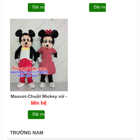
Đặt mua
Đặt mua
Mascot-Chuột Mickey nữ -
TN036
liên hệ
Đặt mua
TRƯỜNG NAM