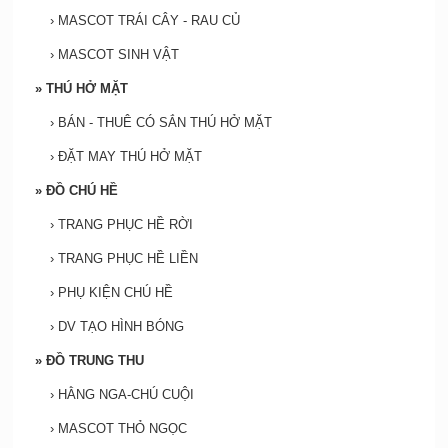
›
MASCOT TRÁI CÂY - RAU CỦ
›
MASCOT SINH VẬT
»
THÚ HỞ MẶT
›
BÁN - THUÊ CÓ SẮN THÚ HỞ MẶT
›
ĐẶT MAY THÚ HỞ MẶT
»
ĐỒ CHÚ HỀ
›
TRANG PHỤC HỀ RỜI
›
TRANG PHỤC HỀ LIỀN
›
PHỤ KIỆN CHÚ HỀ
›
DV TẠO HÌNH BÓNG
»
ĐỒ TRUNG THU
›
HẰNG NGA-CHÚ CUỘI
›
MASCOT THỎ NGỌC