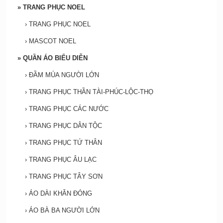
»
TRANG PHỤC NOEL
›
TRANG PHỤC NOEL
›
MASCOT NOEL
»
QUẦN ÁO BIỂU DIỄN
›
ĐẦM MÚA NGƯỜI LỚN
›
TRANG PHỤC THẦN TÀI-PHÚC-LỘC-THỌ
›
TRANG PHỤC CÁC NƯỚC
›
TRANG PHỤC DÂN TỘC
›
TRANG PHỤC TỨ THÂN
›
TRANG PHỤC ÂU LẠC
›
TRANG PHỤC TÂY SƠN
›
ÁO DÀI KHĂN ĐÓNG
›
ÁO BÀ BA NGƯỜI LỚN