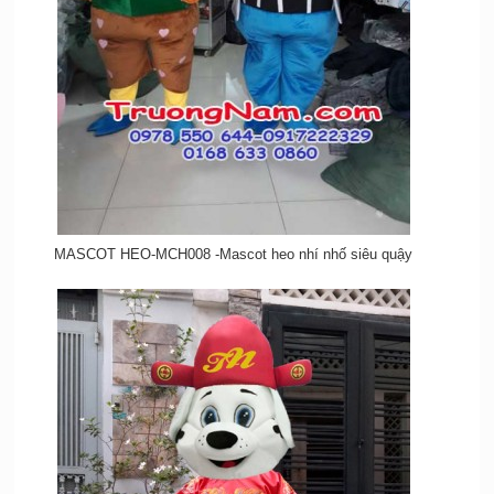
MASCOT HEO-MCH008 -Mascot heo nhí nhố siêu quậy