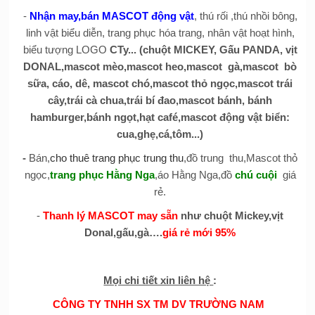
-
Nhận may,bán MASCOT động vật
, thú rối ,thú nhồi bông,
linh vật biểu diễn, trang phục hóa trang, nhân vật hoạt hình,
biểu tượng LOGO
CTy... (chuột MICKEY, Gấu PANDA, vịt
DONAL,mascot mèo,mascot heo,mascot gà,mascot bò
sữa, cáo, dê, mascot chó,mascot thỏ ngọc,mascot trái
cây,trái cà chua,trái bí đao,mascot bánh, bánh
hamburger,bánh ngọt,hạt café,mascot động vật biển:
cua,ghẹ,cá,tôm...)
-
Bán,
cho thuê trang phục trung thu
,đồ trung thu,Mascot thỏ
ngọc,
trang phục Hằng Nga
,áo Hằng Nga,đồ
chú cuội
giá
rẻ.
-
Thanh lý MASCOT may sẵn
như chuột Mickey,vịt
Donal,gấu,gà….
giá rẻ mới 95%
Mọi chi tiết xin liên hệ
:
CÔNG TY TNHH SX TM DV TRƯỜNG NAM