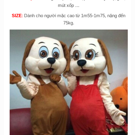
mút xốp …
SIZE
:
Dành cho người mặc cao từ 1m55-1m75, nặng đến
75kg.