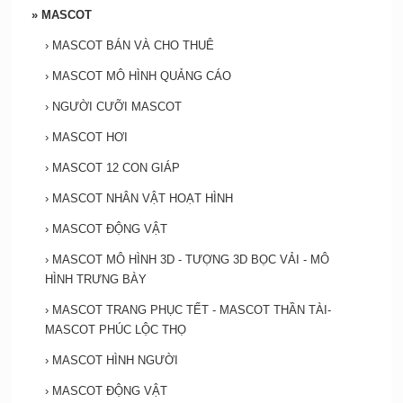
»
MASCOT
›
MASCOT BÁN VÀ CHO THUÊ
›
MASCOT MÔ HÌNH QUẢNG CÁO
›
NGƯỜI CƯỠI MASCOT
›
MASCOT HƠI
›
MASCOT 12 CON GIÁP
›
MASCOT NHÂN VẬT HOẠT HÌNH
›
MASCOT ĐỘNG VẬT
›
MASCOT MÔ HÌNH 3D - TƯỢNG 3D BỌC VẢI - MÔ
HÌNH TRƯNG BÀY
›
MASCOT TRANG PHỤC TẾT - MASCOT THẦN TÀI-
MASCOT PHÚC LỘC THỌ
›
MASCOT HÌNH NGƯỜI
›
MASCOT ĐỘNG VẬT