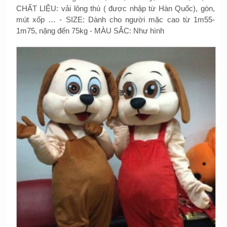
CHẤT LIỆU: vải lông thú ( được nhập từ Hàn Quốc), gòn,
mút xốp … - SIZE: Dành cho người mặc cao từ 1m55-
1m75, nặng đến 75kg - MÀU SẮC: Như hình