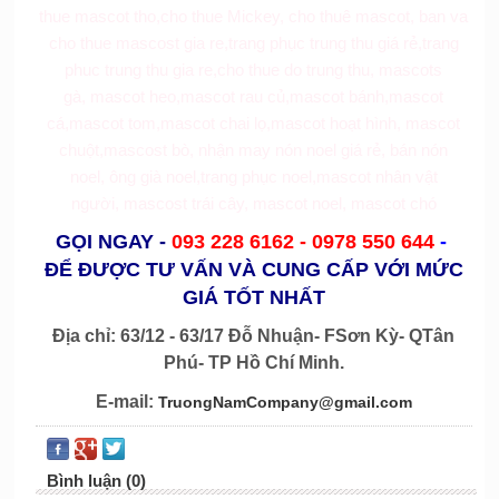
thue mascot tho
,
cho thue Mickey
,
cho thuê mascot
,
ban va
cho thue mascost gia re,
trang phục trung thu giá rẻ
,
trang
phuc trung thu gia re
,
cho thue do trung thu
,
mascots
gà
,
mascot heo
,
mascot rau củ
,
mascot bánh
,
mascot
cá
,
mascot tom
,
mascot chai lọ
,
mascot hoạt hình
,
mascot
chuột
,
mascost bò
,
nhận may nón noel giá rẻ
,
bán nón
noel
,
ông già noel
,
trang phục noel
,
mascot nhân vật
người
,
mascost trái cây
,
mascot noel
,
mascot chó
GỌI NGAY
-
093 228 6162 -
0978 550 644
-
ĐỂ ĐƯỢC TƯ VẤN VÀ CUNG CẤP VỚI MỨC
GIÁ TỐT NHẤT
Địa chỉ: 63/12 - 63/17 Đỗ Nhuận- FSơn Kỳ- QTân
Phú- TP Hồ Chí Minh.
E-mail:
TruongNamCompany@gmail.com
Bình luận (0)