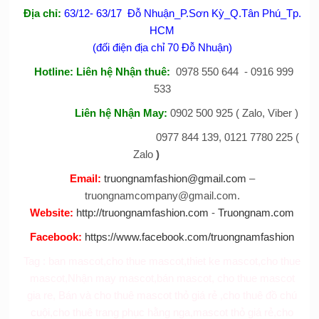
Đị
a
chỉ:
63/12- 63/17 Đỗ Nhuận_P.Sơn Kỳ_Q.Tân Phú_Tp.
HCM
(đối điện địa chỉ 70 Đỗ Nhuận)
Hotline:
Liên hệ Nhận thuê
:
0978 550 644 - 0916 999
533
Liên hệ Nhận May
:
0902 500 925 ( Zalo, Viber )
0977 844 139, 0121 7780 225 (
Zalo
)
Email
:
truongnamfashion@gmail.com
–
truongnamcompany@gmail.com.
Website
:
http://truongnamfashion.com
-
Truongnam.com
Facebook
:
https://www.facebook.com/truongnamfashion
Tag :
ban mascot
,
cho thue mascot
,
thiet ke mascot
,
cho thue
mascot
,
Nhận may mascot
,
bán mascot
,
cho thue mascot
gia re
,
Bán và cho thuê mascot thỏ giá rẻ
,
cho thuê đồ chú
cuội
,
cho thuê trang phục hằng nga
,
mascot thỏ giá rẻ
,
cho