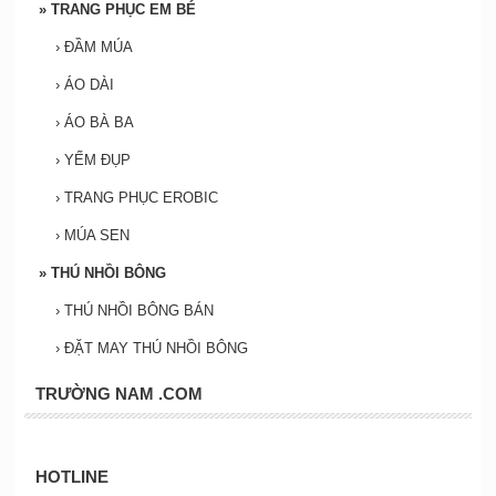
»
TRANG PHỤC EM BÉ
›
ĐẦM MÚA
›
ÁO DÀI
›
ÁO BÀ BA
›
YẾM ĐỤP
›
TRANG PHỤC EROBIC
›
MÚA SEN
»
THÚ NHỒI BÔNG
›
THÚ NHỒI BÔNG BÁN
›
ĐẶT MAY THÚ NHỒI BÔNG
TRƯỜNG NAM .COM
HOTLINE