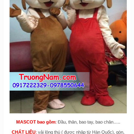
MASCOT bao gồm
:
Đầu, thân, bao tay, bao chân…..
CHẤT LIỆU
:
vải lông thú ( được nhập từ Hàn Quốc), gòn,