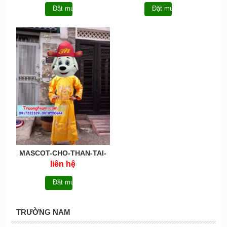
Đặt mua
Đặt mua
MASCOT-CHO-THAN-TAI-
TN102
liên hệ
Đặt mua
TRƯỜNG NAM