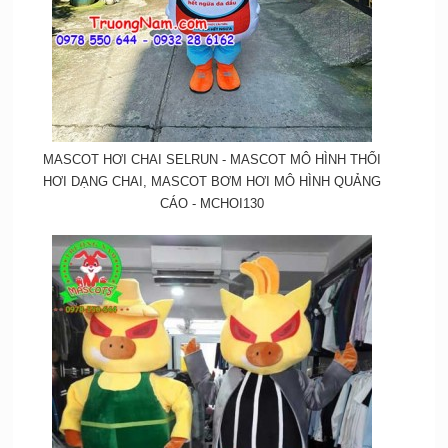
MASCOT HƠI CHAI SELRUN - MASCOT MÔ HÌNH THỔI
HƠI DẠNG CHAI, MASCOT BƠM HƠI MÔ HÌNH QUẢNG
CÁO - MCHOI130