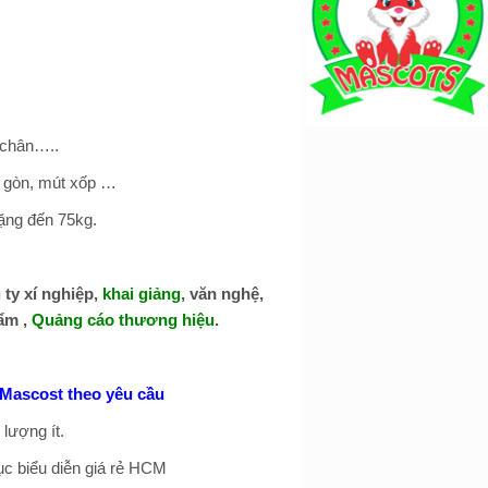
 chân…..
, gòn, mút xốp …
ng đến 75kg.
g ty xí nghiệp,
khai giảng
, văn nghệ,
ẩm ,
Quảng cáo thương hiệu
.
ế Mascost theo yêu cầu
lượng ít.
ục biểu diễn giá rẻ HCM