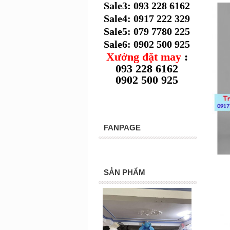
Sale3: 093 228 6162
Sale4: 0917 222 329
Sale5: 079 7780 225
Sale6: 0902 500 925
Xưởng đặt may
:
093 228 6162
0902 500 925
FANPAGE
SẢN PHẨM