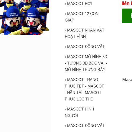
liên
›
MASCOT HƠI
›
MASCOT 12 CON
GIÁP
›
MASCOT NHÂN VẬT
HOẠT HÌNH
›
MASCOT ĐỘNG VẬT
›
MASCOT MÔ HÌNH 3D
- TƯỢNG 3D BỌC VẢI -
MÔ HÌNH TRƯNG BÀY
Masc
›
MASCOT TRANG
PHỤC TẾT - MASCOT
THẦN TÀI- MASCOT
PHÚC LỘC THỌ
›
MASCOT HÌNH
NGƯỜI
›
MASCOT ĐỘNG VẬT