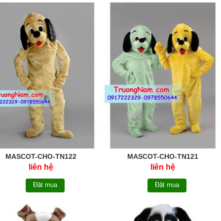
MASCOT-CHO-TN122
MASCOT-CHO-TN121
liên hệ
liên hệ
Đặt mua
Đặt mua