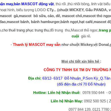
hận may,bán MASCOT động vật
, thú rối ,thú nhồi bông, linh vật bi
hoạt hình, biểu tượng LOGO
CTy... (chuột MICKEY, Gấu PANDA, 
mascot gà,mascot bò sữa, cáo, dê, mascot chó,mascot thỏ ngọc,ma
đao,mascot bánh, bánh hamburger,bánh ngọt,hạt café,mascot độn
,
cho thuê trang phục trung thu
,đồ trung thu,Mascot thỏ ngọc,
trang 
cuội
giá rẻ.
-
Thanh lý MASCOT may sẵn
như chuột Mickey,vịt Donal
Mọi chi tiết xin liên hệ
:
CÔNG TY TNHH SX TM DV TRƯỜNG
Đị
a
chỉ:
63/12- 63/17 Đỗ Nhuận_P.Sơn Kỳ_Q.Tâ
(đối điện địa chỉ 70 Đỗ Nhuận)
Hotline:
Liên hệ Nhận thuê
:
0978 550 644 - 0
Liên hệ Nhận May
:
0902 500 925 ( Za
0977 844 139, 0121 7780 225 