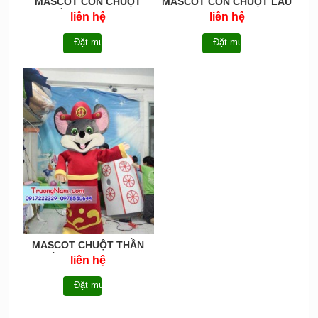
MASCOT CON CHUỘT
MASCOT CON CHUỘT LÁU
NHẮT HOẠT NÁO -
CÁ -MCCHUOT017
liên hệ
liên hệ
MCCHUOT018
Đặt mua
Đặt mua
MASCOT CHUỘT THẦN
TÀI-MCCHUOT016
liên hệ
Đặt mua