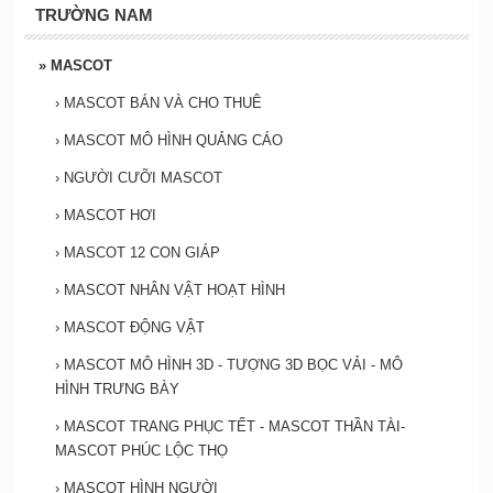
TRƯỜNG NAM
»
MASCOT
›
MASCOT BÁN VÀ CHO THUÊ
›
MASCOT MÔ HÌNH QUẢNG CÁO
›
NGƯỜI CƯỠI MASCOT
›
MASCOT HƠI
›
MASCOT 12 CON GIÁP
›
MASCOT NHÂN VẬT HOẠT HÌNH
›
MASCOT ĐỘNG VẬT
›
MASCOT MÔ HÌNH 3D - TƯỢNG 3D BỌC VẢI - MÔ
HÌNH TRƯNG BÀY
›
MASCOT TRANG PHỤC TẾT - MASCOT THẦN TÀI-
MASCOT PHÚC LỘC THỌ
›
MASCOT HÌNH NGƯỜI