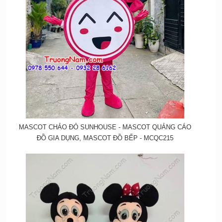
MASCOT CHẢO ĐỎ SUNHOUSE - MASCOT QUẢNG CÁO
ĐỒ GIA DỤNG, MASCOT ĐỒ BẾP - MCQC215