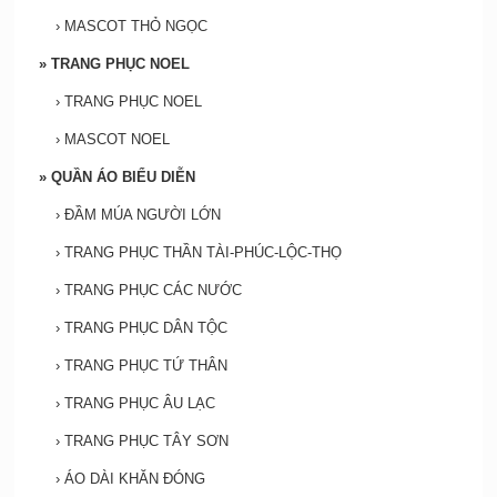
›
MASCOT THỎ NGỌC
»
TRANG PHỤC NOEL
›
TRANG PHỤC NOEL
›
MASCOT NOEL
»
QUẦN ÁO BIỂU DIỄN
›
ĐẦM MÚA NGƯỜI LỚN
›
TRANG PHỤC THẦN TÀI-PHÚC-LỘC-THỌ
›
TRANG PHỤC CÁC NƯỚC
›
TRANG PHỤC DÂN TỘC
›
TRANG PHỤC TỨ THÂN
›
TRANG PHỤC ÂU LẠC
›
TRANG PHỤC TÂY SƠN
›
ÁO DÀI KHĂN ĐÓNG