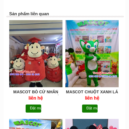
Sản phẩm liên quan
MASCOT BÒ CỬ NHÂN
MASCOT CHUỘT XANH LÁ
VINAMILK - MASCOT BÒ
liên hệ
liên hệ
SỬA MẶC ÁO CỬ NHÂN
MÀU ĐỎ - MASCOT BÒ
Đặt mua
Đặt mua
SỬA - MCTB050