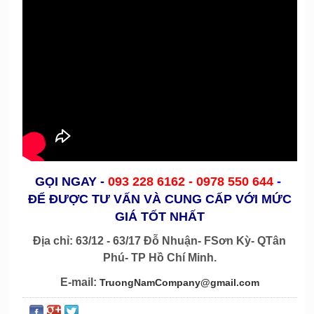
GỌI NGAY
-
093 228 6162 -
0978 550 644
-
ĐỂ ĐƯỢC TƯ VẤN VÀ CUNG CẤP VỚI MỨC
GIÁ TỐT NHẤT
Địa chỉ: 63/12 - 63/17 Đỗ Nhuận- FSơn Kỳ- QTân
Phú- TP Hồ Chí Minh.
E-mail:
TruongNamCompany@gmail.com