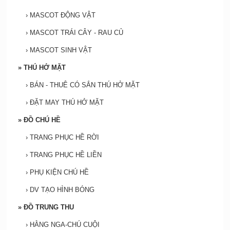
›
MASCOT ĐỘNG VẬT
›
MASCOT TRÁI CÂY - RAU CỦ
›
MASCOT SINH VẬT
»
THÚ HỞ MẶT
›
BÁN - THUÊ CÓ SẮN THÚ HỞ MẶT
›
ĐẶT MAY THÚ HỞ MẶT
»
ĐỒ CHÚ HỀ
›
TRANG PHỤC HỀ RỜI
›
TRANG PHỤC HỀ LIỀN
›
PHỤ KIỆN CHÚ HỀ
›
DV TẠO HÌNH BÓNG
»
ĐỒ TRUNG THU
›
HẰNG NGA-CHÚ CUỘI