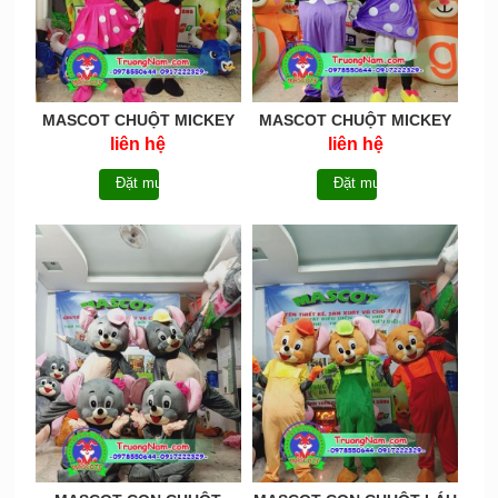
MASCOT CHUỘT MICKEY
MASCOT CHUỘT MICKEY
DESNEY 01 - MCCHUOT020
DESNEY - MCCHUOT019
liên hệ
liên hệ
Đặt mua
Đặt mua