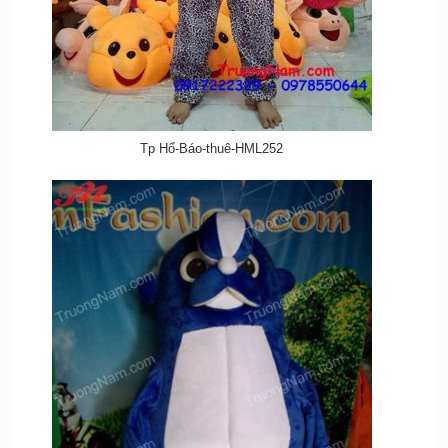
Tp Hổ-Báo-thuê-HML252