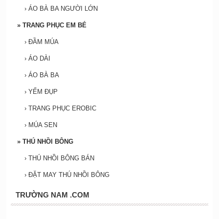
›
ÁO BÀ BA NGƯỜI LỚN
»
TRANG PHỤC EM BÉ
›
ĐẦM MÚA
›
ÁO DÀI
›
ÁO BÀ BA
›
YẾM ĐỤP
›
TRANG PHỤC EROBIC
›
MÚA SEN
»
THÚ NHỒI BÔNG
›
THÚ NHỒI BÔNG BÁN
›
ĐẶT MAY THÚ NHỒI BÔNG
TRƯỜNG NAM .COM