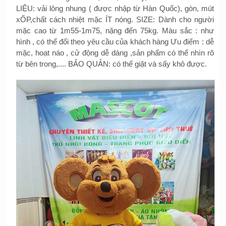
LIỆU: vải lông nhung ( được nhập từ Hàn Quốc), gòn, mút
xỐP,chất cách nhiệt mặc ÍT nóng. SIZE: Dành cho người
mặc cao từ 1m55-1m75, nặng đến 75kg. Màu sắc : như
hình , có thể đổi theo yêu cầu của khách hàng Ưu điểm : dễ
mặc, hoạt náo , cử động dễ dàng ,sản phẩm có thể nhìn rõ
từ bên trong,.... BẢO QUẢN: có thể giặt và sấy khô được.