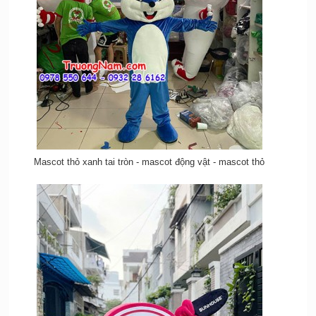
Mascot thỏ xanh tai tròn - mascot động vật - mascot thỏ