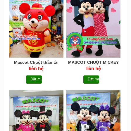
Mascot Chuột thần tài
MASCOT CHUỘT MICKEY
Thân bự
DESNEY - MCCHUOT021
liên hệ
liên hệ
Đặt mua
Đặt mua