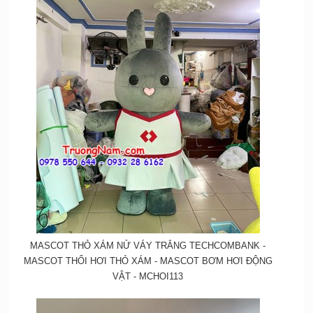
MASCOT THỎ XÁM NỬ VÁY TRẮNG TECHCOMBANK -
MASCOT THỔI HƠI THỎ XÁM - MASCOT BƠM HƠI ĐỘNG
VẬT - MCHOI113