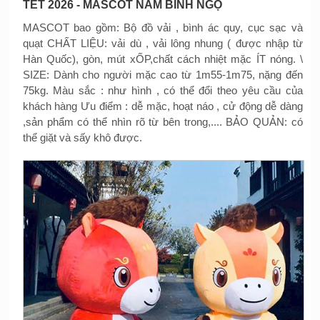
TẾT 2026 - MASCOT NĂM BÍNH NGỌ
MASCOT bao gồm: Bộ đồ vải , bình ác quy, cục sạc và
quạt CHẤT LIỆU: vải dù , vải lông nhung ( được nhập từ
Hàn Quốc), gòn, mút xỐP,chất cách nhiệt mặc ÍT nóng. \
SIZE: Dành cho người mặc cao từ 1m55-1m75, nặng đến
75kg. Màu sắc : như hình , có thể đổi theo yêu cầu của
khách hàng Ưu điểm : dễ mặc, hoạt náo , cử động dễ dàng
,sản phẩm có thể nhìn rõ từ bên trong,.... BẢO QUẢN: có
thể giặt và sấy khô được.