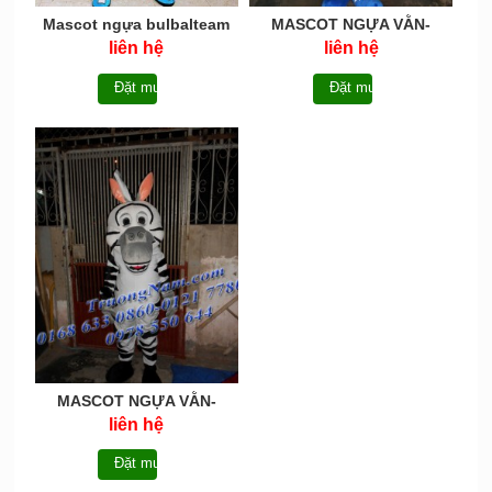
Mascot ngựa bulbalteam
MASCOT NGỰA VẰN-
MCDV003
liên hệ
liên hệ
Đặt mua
Đặt mua
MASCOT NGỰA VẰN-
MCDV002
liên hệ
Đặt mua