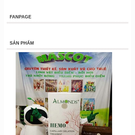
FANPAGE
SẢN PHẨM