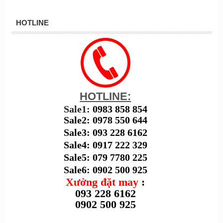
HOTLINE
HOTLINE:
Sale1:
0983 858 854
Sale2: 0978 550 644
Sale3: 093 228 6162
Sale4: 0917 222 329
Sale5: 079 7780 225
Sale6: 0902 500 925
Xưởng đặt may
:
093 228 6162
0902 500 925