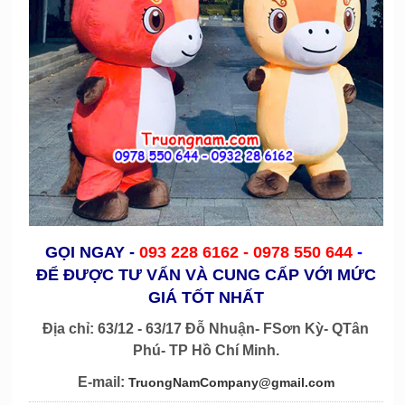
GỌI NGAY
-
093 228 6162 -
0978 550 644
-
ĐỂ ĐƯỢC TƯ VẤN VÀ CUNG CẤP VỚI MỨC
GIÁ TỐT NHẤT
Địa chỉ: 63/12 - 63/17 Đỗ Nhuận- FSơn Kỳ- QTân
Phú- TP Hồ Chí Minh.
E-mail:
TruongNamCompany@gmail.com