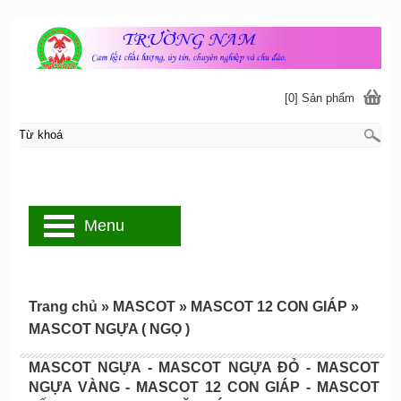
[0] Sản phẩm
Menu
Trang chủ
»
MASCOT
»
MASCOT 12 CON GIÁP
»
MASCOT NGỰA ( NGỌ )
MASCOT NGỰA - MASCOT NGỰA ĐỎ - MASCOT
NGỰA VÀNG - MASCOT 12 CON GIÁP - MASCOT