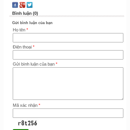
Bình luận (0)
Gửi bình luận của bạn
Họ tên
*
Điện thoại
*
Gửi bình luận của bạn
*
Mã xác nhận
*