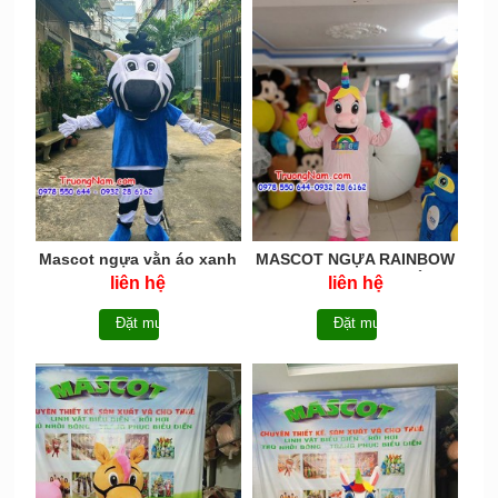
Mascot ngựa vằn áo xanh
MASCOT NGỰA RAINBOW
- MASCOT NGỰA 1 SỪNG
liên hệ
liên hệ
7 MÀU
Đặt mua
Đặt mua