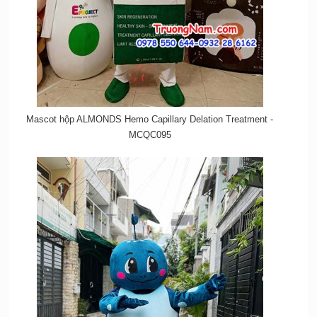
Mascot hộp ALMONDS Hemo Capillary Delation Treatment -
MCQC095