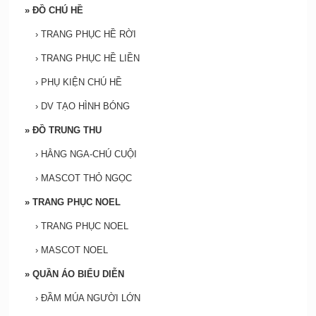
»
ĐỒ CHÚ HỀ
›
TRANG PHỤC HỀ RỜI
›
TRANG PHỤC HỀ LIỀN
›
PHỤ KIỆN CHÚ HỀ
›
DV TẠO HÌNH BÓNG
»
ĐỒ TRUNG THU
›
HẰNG NGA-CHÚ CUỘI
›
MASCOT THỎ NGỌC
»
TRANG PHỤC NOEL
›
TRANG PHỤC NOEL
›
MASCOT NOEL
»
QUẦN ÁO BIỂU DIỄN
›
ĐẦM MÚA NGƯỜI LỚN