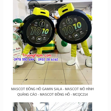
MASCOT ĐỒNG HỒ GAMIN SALA - MASCOT MÔ HÌNH
QUẢNG CÁO - MASCOT ĐỒNG HỒ - MCQC214