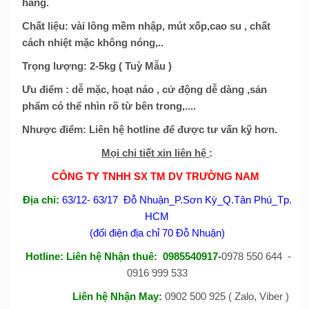
hàng.
Chất liệu: vài lông mềm nhập, mút xốp,cao su , chất
cách nhiệt mặc không nóng,..
Trọng lượng: 2-5kg ( Tuỳ Mẫu )
Ưu điểm : dễ mặc, hoạt náo , cử động dễ dàng ,sản
phẩm có thể nhìn rõ từ bên trong,....
Nhược điểm: Liên hệ hotline để được tư vấn kỹ hơn.
Mọi chi tiết xin liên hệ
:
CÔNG TY TNHH SX TM DV TRƯỜNG NAM
Đị
a
chỉ:
63/12- 63/17 Đỗ Nhuận_P.Sơn Kỳ_Q.Tân Phú_Tp.
HCM
(đối điện địa chỉ 70 Đỗ Nhuận)
Hotline:
Liên hệ Nhận thuê
: 0985540917-
0978 550 644 -
0916 999 533
Liên hệ Nhận May
:
0902 500 925 ( Zalo, Viber )