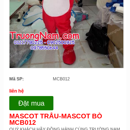
Mã SP:
MCB012
liên hệ
Đặt mua
MASCOT TRÂU-MASCOT BÒ
MCB012
QUÝ KHÁCH HÃY ĐỒNG HÀNH CÙNG TRƯỜNG NAM