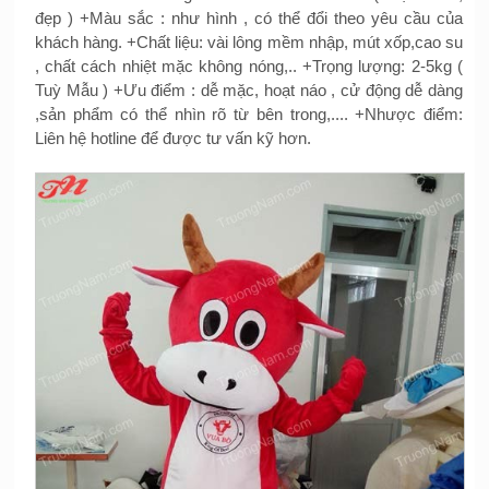
đẹp ) +Màu sắc : như hình , có thể đổi theo yêu cầu của
khách hàng. +Chất liệu: vài lông mềm nhập, mút xốp,cao su
, chất cách nhiệt mặc không nóng,.. +Trọng lượng: 2-5kg (
Tuỳ Mẫu ) +Ưu điểm : dễ mặc, hoạt náo , cử động dễ dàng
,sản phẩm có thể nhìn rõ từ bên trong,.... +Nhược điểm:
Liên hệ hotline để được tư vấn kỹ hơn.