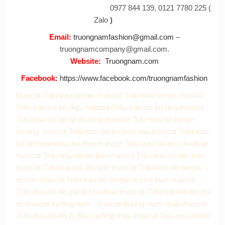
0977 844 139, 0121 7780 225 (
Zalo
)
Email
:
truongnamfashion@gmail.com
–
truongnamcompany@gmail.com.
Website
:
Truongnam.com
Facebook
:
https://www.facebook.com/truongnamfashion
Mascot Trâu-trau-bò-bo, mascot-Trâu-trau-bò-bo, mascot
Trâu-trau-bò-bo đẹp, mascot-Trâu-trau-bò-bo-deo,mascot
Trâu-trau-bò-bo dễ thương,mascot-Trâu-trau-bò-bo-de-
thuong, mascot Trâu-trau-bò-bo hoạt náo,mascot-Trâu-trau-
bò-bo-hoat-nao,cho thuê mascot Trâu-trau-bò-bo, cho-thue-
mascot-Trâu-trau-bò-bo,bán mascot Trâu-trau-bò-bo ,ban-
mascot-Trâu-trau-bò-bo, bán mascot Trâu-trau-bò-bo giá
rẻ,ban-mascot-Trâu-trau-bò-bo-gia-re,cho thuê mascot
Trâu-trau-bò-bo giá rẻ,cho-thue-mascot-Trâu-trau-bò-bo-gia-
re,mascot trường nam , mascot-truong-nam, mua mascot
Trâu-trau-bò-bo ở đâu, xưởng may mascot Trâu-trau-bò-bo