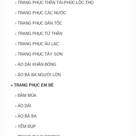
›
TRANG PHỤC THẦN TÀI-PHÚC-LỘC-THỌ
›
TRANG PHỤC CÁC NƯỚC
›
TRANG PHỤC DÂN TỘC
›
TRANG PHỤC TỨ THÂN
›
TRANG PHỤC ÂU LẠC
›
TRANG PHỤC TÂY SƠN
›
ÁO DÀI KHĂN ĐÓNG
›
ÁO BÀ BA NGƯỜI LỚN
»
TRANG PHỤC EM BÉ
›
ĐẦM MÚA
›
ÁO DÀI
›
ÁO BÀ BA
›
YẾM ĐỤP