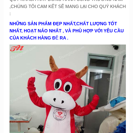
,CHÚNG TÔI CAM KẾT SẼ MANG LẠI CHO QUÝ KHÁCH
:
NHỮNG SẢN PHẨM ĐẸP NHẤT,CHẤT LƯỢNG TỐT
NHẤT, HOẠT NÁO NHẤT , VÀ PHÙ HỢP VỚI YÊU CẦU
CỦA KHÁCH HÀNG Đ
Ề
RA .