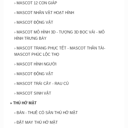
›
MASCOT 12 CON GIÁP
›
MASCOT NHÂN VẬT HOẠT HÌNH
›
MASCOT ĐỘNG VẬT
›
MASCOT MÔ HÌNH 3D - TƯỢNG 3D BỌC VẢI - MÔ
HÌNH TRƯNG BÀY
›
MASCOT TRANG PHỤC TẾT - MASCOT THẦN TÀI-
MASCOT PHÚC LỘC THỌ
›
MASCOT HÌNH NGƯỜI
›
MASCOT ĐỘNG VẬT
›
MASCOT TRÁI CÂY - RAU CỦ
›
MASCOT SINH VẬT
»
THÚ HỞ MẶT
›
BÁN - THUÊ CÓ SẮN THÚ HỞ MẶT
›
ĐẶT MAY THÚ HỞ MẶT