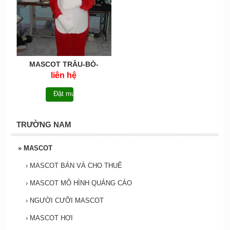
MASCOT TRÂU-BÒ-
MCB008
liên hệ
Đặt mua
TRƯỜNG NAM
»
MASCOT
›
MASCOT BÁN VÀ CHO THUÊ
›
MASCOT MÔ HÌNH QUẢNG CÁO
›
NGƯỜI CƯỠI MASCOT
›
MASCOT HƠI