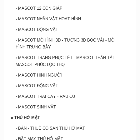
›
MASCOT 12 CON GIÁP
›
MASCOT NHÂN VẬT HOẠT HÌNH
›
MASCOT ĐỘNG VẬT
›
MASCOT MÔ HÌNH 3D - TƯỢNG 3D BỌC VẢI - MÔ
HÌNH TRƯNG BÀY
›
MASCOT TRANG PHỤC TẾT - MASCOT THẦN TÀI-
MASCOT PHÚC LỘC THỌ
›
MASCOT HÌNH NGƯỜI
›
MASCOT ĐỘNG VẬT
›
MASCOT TRÁI CÂY - RAU CỦ
›
MASCOT SINH VẬT
»
THÚ HỞ MẶT
›
BÁN - THUÊ CÓ SẮN THÚ HỞ MẶT
›
ĐẶT MAY THÚ HỞ MẶT