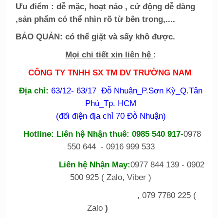
Ưu điểm : dễ mặc, hoạt náo , cử động dễ dàng
,sản phẩm có thể nhìn rõ từ bên trong,....
BẢO QUẢN: có thể giặt và sấy khô được.
Mọi chi tiết xin liên hệ
:
CÔNG TY TNHH SX TM DV TRƯỜNG NAM
Địa chỉ:
63/12- 63/17 Đỗ Nhuận_P.Sơn Kỳ_Q.Tân
Phú_Tp. HCM
(đối điện địa chỉ 70 Đỗ Nhuận)
Hotline:
Liên hệ Nhận thuê: 0985 540 917-
0978
550 644 - 0916 999 533
Liên hệ Nhận May:
0977 844 139 - 0902
500 925 ( Zalo, Viber )
, 079 7780 225 (
Zalo
)