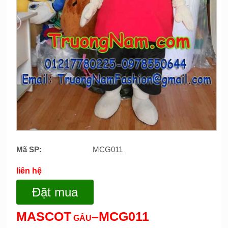
Mã SP:
MCG011
liên hệ
Đặt mua
MASCOT
–MCG011
GẤU