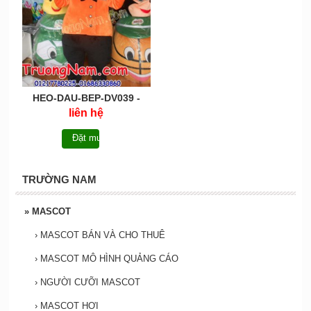
HEO-DAU-BEP-DV039 -
Mascot linh vật heo 2019
liên hệ
mang đến những giá trị
trên cả mong đợi
Đặt mua
TRƯỜNG NAM
»
MASCOT
›
MASCOT BÁN VÀ CHO THUÊ
›
MASCOT MÔ HÌNH QUẢNG CÁO
›
NGƯỜI CƯỠI MASCOT
›
MASCOT HƠI