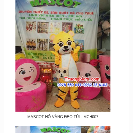
MASCOT HỔ VÀNG ĐEO TÚI - MCH007