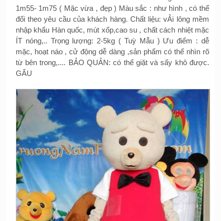
1m55- 1m75 ( Mặc vừa , đẹp ) Màu sắc : như hình , có thể
đổi theo yêu cầu của khách hàng. Chất liệu: vẢi lông mềm
nhập khẩu Hàn quốc, mút xốp,cao su , chất cách nhiệt mặc
ÍT nóng,.. Trọng lượng: 2-5kg ( Tuỳ Mẫu ) Ưu điểm : dễ
mặc, hoạt náo , cử động dễ dàng ,sản phẩm có thể nhìn rõ
từ bên trong,.... BẢO QUẢN: có thể giặt và sấy khô được.
GẤU