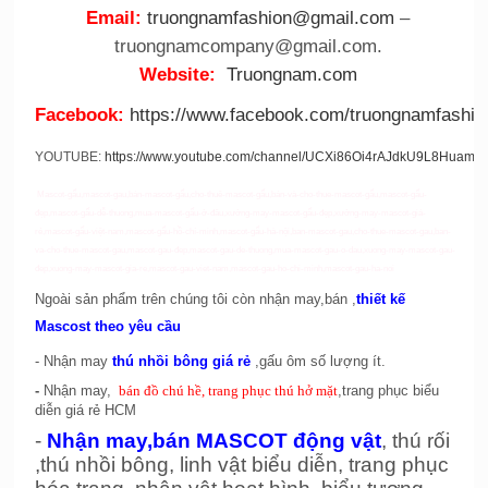
Email:
truongnamfashion@gmail.com
–
truongnamcompany@gmail.com.
Website:
Truongnam.com
Facebook:
https://www.facebook.com/truongnamfashio
YOUTUBE:
https://www.youtube.com/channel/UCXi86Oi4rAJdkU9L8HuamZ
Mascot-gấu,mascot-gau,bán-mascot-gấu,cho-thuê-mascot-gấu,bán-và-cho-thue-mascot-gấu,mascot-gấu-
đẹp,mascot-gấu-dễ-thuong,mua-mascot-gấu-ở-đâu,xưởng-may-mascot-gấu-đẹp,xưởng-may-mascot-giá-
rẻ,mascot-gấu-việt-nam,mascot-gấu-hồ-chí-minh,mascot-gấu-hà-nội,ban-mascot-gau,cho-thue-mascot-gau,ban-
va-cho-thue-mascot-gau,mascot-gau-đep,mascot-gau-de-thuong,mua-mascot-gau-o-dau,xuong-may-mascot-gau-
đep,xuong-may-mascot-gia-re,mascot-gau-viet-nam,mascot-gau-ho-chi-minh,mascot-gau-ha-noi
Ngoài sản phẩm trên chúng tôi còn nhận may,bán ,
thiết kế
Mascost theo yêu cầu
- Nhận may
thú nhồi bông giá rẻ
,gấu ôm số lượng ít.
-
Nhận may,
bán đồ chú hề, trang phục thú hở mặt
,trang phục biểu
diễn giá rẻ HCM
-
Nhận may,bán MASCOT động vật
, thú rối
,thú nhồi bông, linh vật biểu diễn, trang phục