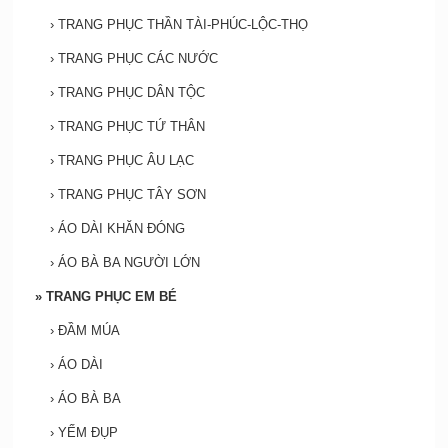
›
TRANG PHỤC THẦN TÀI-PHÚC-LỘC-THỌ
›
TRANG PHỤC CÁC NƯỚC
›
TRANG PHỤC DÂN TỘC
›
TRANG PHỤC TỨ THÂN
›
TRANG PHỤC ÂU LẠC
›
TRANG PHỤC TÂY SƠN
›
ÁO DÀI KHĂN ĐÓNG
›
ÁO BÀ BA NGƯỜI LỚN
»
TRANG PHỤC EM BÉ
›
ĐẦM MÚA
›
ÁO DÀI
›
ÁO BÀ BA
›
YẾM ĐỤP