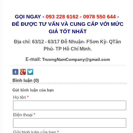
GỌI NGAY
-
093 228 6162 -
0978 550 644
-
ĐỂ ĐƯỢC TƯ VẤN VÀ CUNG CẤP VỚI MỨC
GIÁ TỐT NHẤT
Địa chỉ: 63/12 - 63/17 Đỗ Nhuận- FSơn Kỳ- QTân
Phú- TP Hồ Chí Minh.
E-mail:
TruongNamCompany@gmail.com
Bình luận (0)
Gửi bình luận của bạn
Họ tên
*
Điện thoại
*
Gửi bình luận của bạn
*