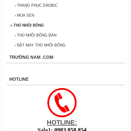
›
TRANG PHỤC EROBIC
›
MÚA SEN
»
THÚ NHỒI BÔNG
›
THÚ NHỒI BÔNG BÁN
›
ĐẶT MAY THÚ NHỒI BÔNG
TRƯỜNG NAM .COM
HOTLINE
HOTLINE:
Sale1:
0983 858 854