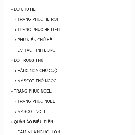
»
ĐỒ CHÚ HỀ
›
TRANG PHỤC HỀ RỜI
›
TRANG PHỤC HỀ LIỀN
›
PHỤ KIỆN CHÚ HỀ
›
DV TẠO HÌNH BÓNG
»
ĐỒ TRUNG THU
›
HẰNG NGA-CHÚ CUỘI
›
MASCOT THỎ NGỌC
»
TRANG PHỤC NOEL
›
TRANG PHỤC NOEL
›
MASCOT NOEL
»
QUẦN ÁO BIỂU DIỄN
›
ĐẦM MÚA NGƯỜI LỚN