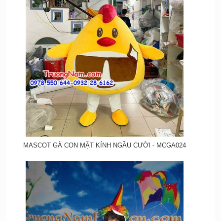
MASCOT GÀ CON MẶT KÍNH NGẦU CƯỜI - MCGA024