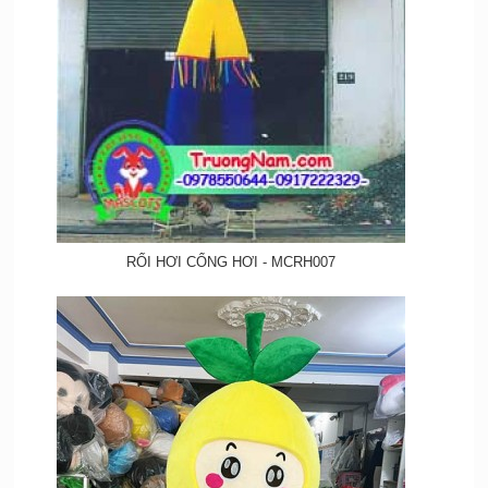
RỐI HƠI CỔNG HƠI - MCRH007