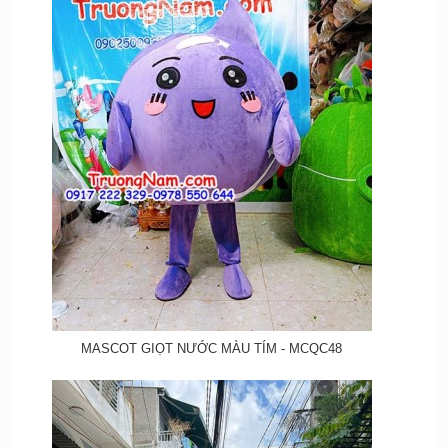
MASCOT GIỌT NƯỚC MÀU TÍM - MCQC48