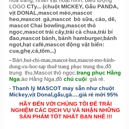
hóa trang, nhân vật hoạt hình, biểu tượng
LOGO
CTy... (chuột MICKEY, Gấu PANDA,
vịt DONAL,mascot mèo,mascot
heo,mascot gà,mascot bò sữa, cáo, dê,
mascot Chai bowling,mascot thỏ
ngọc,mascot trái cây,trái cà chua,trái bí
đao,mascot bánh, bánh hamburger,bánh
ngọt,hạt café,mascot động vật biển:
cua,ghẹ,cá,tôm...)
-
Bán,
but-chi-mau,mascot-but,mascot-mo-hinh-
dung-cu-hoc-tap thuê trang phục trung thu
,đồ
trung thu,Mascot thỏ ngọc,
trang phục Hằng
Nga
,áo Hằng Nga,đồ
chú cuội
giá rẻ.
-
Thanh lý MASCOT may sẵn như chuột
Mickey,vịt Donal,gấu,gà….giá rẻ mới 95%
HÃY ĐẾN VỚI CHÚNG TÔI ĐỂ TRẢI
NGHIỆM CÁC DỊCH VỤ VÀ NHẬN NHỮNG
SẢN PHẨM TỐT NHẤT BẠN NHÉ !!!