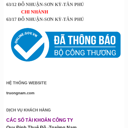
63/12 ĐỖ NHUẬN-SƠN KỲ-TÂN PHÚ
CHI NHÁNH
63/17 ĐỖ NHUẬN-SƠN KỲ-TÂN PHÚ
HỆ THỐNG WEBSITE
truongnam.com
DỊCH VỤ KHÁCH HÀNG
CÁC SỐ TÀI KHOẢN CÔNG TY
Quy Định Thuê Đồ -Trường Nam