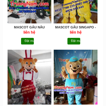
MASCOT GẤU NÂU
MASCOT GẤU SINGAPO -
SINGAPOR-MCG016
MCG015
liên hệ
liên hệ
Đặt mua
Đặt mua