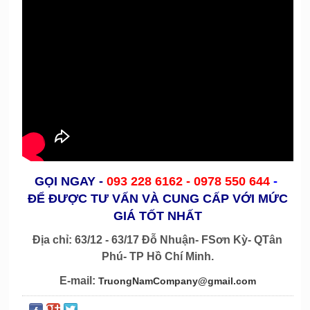
GỌI NGAY
-
093 228 6162 -
0978 550 644
-
ĐỂ ĐƯỢC TƯ VẤN VÀ CUNG CẤP VỚI MỨC
GIÁ TỐT NHẤT
Địa chỉ: 63/12 - 63/17 Đỗ Nhuận- FSơn Kỳ- QTân
Phú- TP Hồ Chí Minh.
E-mail:
TruongNamCompany@gmail.com