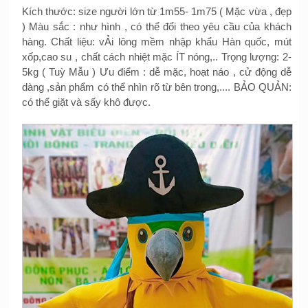
Kích thước: size người lớn từ 1m55- 1m75 ( Mặc vừa , đẹp
) Màu sắc : như hình , có thể đổi theo yêu cầu của khách
hàng. Chất liệu: vẢi lông mềm nhập khẩu Hàn quốc, mút
xốp,cao su , chất cách nhiệt mặc ÍT nóng,.. Trọng lượng: 2-
5kg ( Tuỳ Mẫu ) Ưu điểm : dễ mặc, hoạt náo , cử động dễ
dàng ,sản phẩm có thể nhìn rõ từ bên trong,.... BẢO QUẢN:
có thể giặt và sấy khô được.