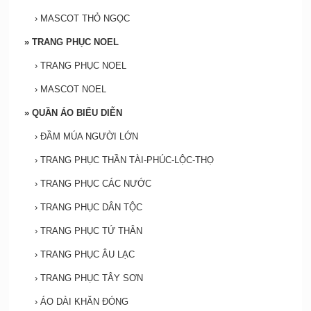
›
MASCOT THỎ NGỌC
»
TRANG PHỤC NOEL
›
TRANG PHỤC NOEL
›
MASCOT NOEL
»
QUẦN ÁO BIỂU DIỄN
›
ĐẦM MÚA NGƯỜI LỚN
›
TRANG PHỤC THẦN TÀI-PHÚC-LỘC-THỌ
›
TRANG PHỤC CÁC NƯỚC
›
TRANG PHỤC DÂN TỘC
›
TRANG PHỤC TỨ THÂN
›
TRANG PHỤC ÂU LẠC
›
TRANG PHỤC TÂY SƠN
›
ÁO DÀI KHĂN ĐÓNG