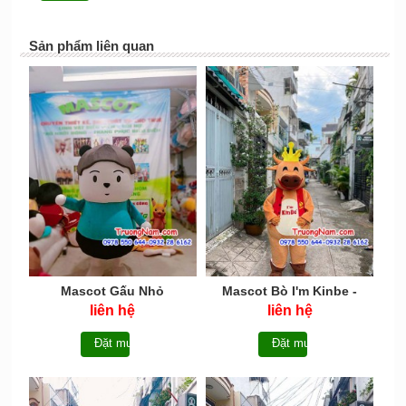
Sản phẩm liên quan
Mascot Gấu Nhỏ
Mascot Bò I'm Kinbe -
MCTB031
liên hệ
liên hệ
Đặt mua
Đặt mua