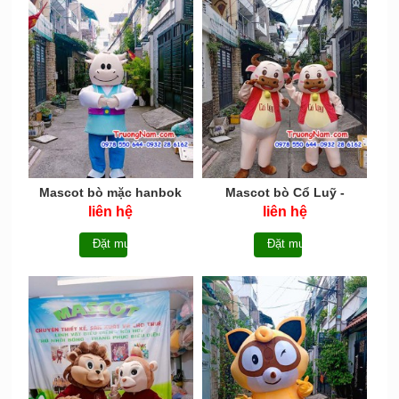
Mascot bò mặc hanbok
Mascot bò Cổ Luỹ -
korean - MCTB030
MCTB029
liên hệ
liên hệ
Đặt mua
Đặt mua