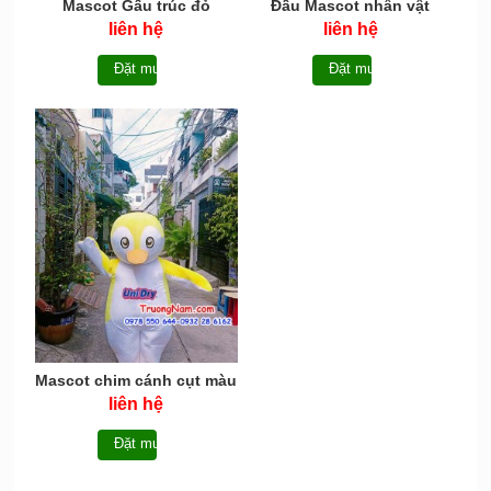
Mascot Gấu trúc đỏ
Đầu Mascot nhân vật
Neoguri
Catsa
liên hệ
liên hệ
Đặt mua
Đặt mua
Mascot chim cánh cụt màu
vàng UniDry
liên hệ
Đặt mua