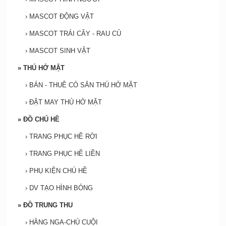
›
MASCOT ĐỘNG VẬT
›
MASCOT TRÁI CÂY - RAU CỦ
›
MASCOT SINH VẬT
»
THÚ HỞ MẶT
›
BÁN - THUÊ CÓ SẮN THÚ HỞ MẶT
›
ĐẶT MAY THÚ HỞ MẶT
»
ĐỒ CHÚ HỀ
›
TRANG PHỤC HỀ RỜI
›
TRANG PHỤC HỀ LIỀN
›
PHỤ KIỆN CHÚ HỀ
›
DV TẠO HÌNH BÓNG
»
ĐỒ TRUNG THU
›
HẰNG NGA-CHÚ CUỘI