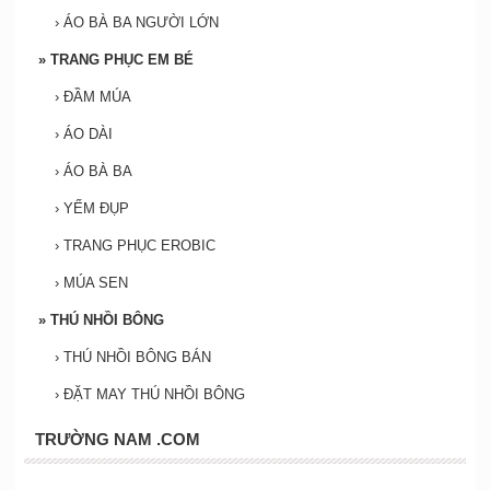
›
ÁO BÀ BA NGƯỜI LỚN
»
TRANG PHỤC EM BÉ
›
ĐẦM MÚA
›
ÁO DÀI
›
ÁO BÀ BA
›
YẾM ĐỤP
›
TRANG PHỤC EROBIC
›
MÚA SEN
»
THÚ NHỒI BÔNG
›
THÚ NHỒI BÔNG BÁN
›
ĐẶT MAY THÚ NHỒI BÔNG
TRƯỜNG NAM .COM