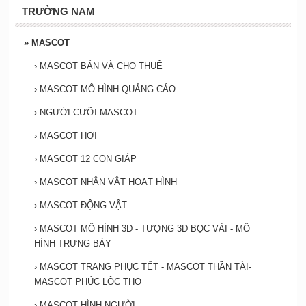
TRƯỜNG NAM
»
MASCOT
›
MASCOT BÁN VÀ CHO THUÊ
›
MASCOT MÔ HÌNH QUẢNG CÁO
›
NGƯỜI CƯỠI MASCOT
›
MASCOT HƠI
›
MASCOT 12 CON GIÁP
›
MASCOT NHÂN VẬT HOẠT HÌNH
›
MASCOT ĐỘNG VẬT
›
MASCOT MÔ HÌNH 3D - TƯỢNG 3D BỌC VẢI - MÔ
HÌNH TRƯNG BÀY
›
MASCOT TRANG PHỤC TẾT - MASCOT THẦN TÀI-
MASCOT PHÚC LỘC THỌ
›
MASCOT HÌNH NGƯỜI