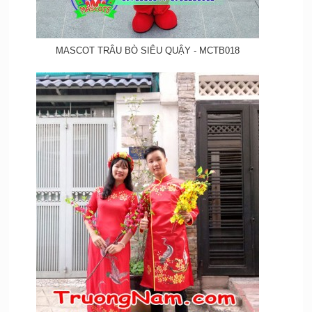
MASCOT TRÂU BÒ SIÊU QUẬY - MCTB018