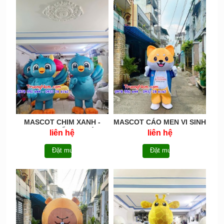
MASCOT CHIM XANH -
MASCOT CÁO MEN VI SINH
MASCOT THỔI HƠI ĐỘNG
BIOFERMIN - MASCOT
liên hệ
liên hệ
VẬT, MASCOT BƠM HƠI
ĐỘNG VẬT - MASCOT MÔ
CHIM - MCHOI152
HÌNH QUẢNG CÁO -
Đặt mua
Đặt mua
MASCOT CÁO