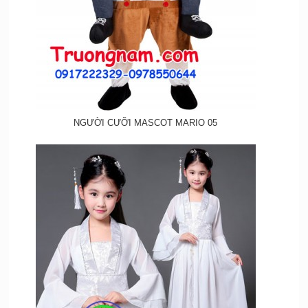
NGƯỜI CƯỠI MASCOT MARIO 05