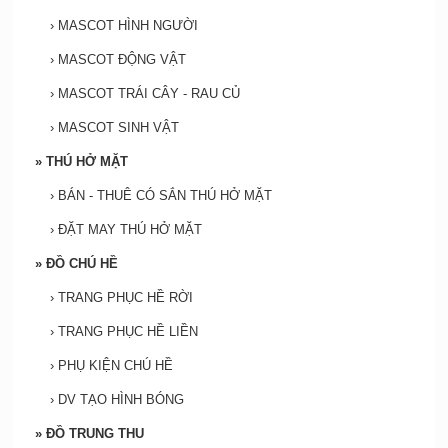
›
MASCOT HÌNH NGƯỜI
›
MASCOT ĐỘNG VẬT
›
MASCOT TRÁI CÂY - RAU CỦ
›
MASCOT SINH VẬT
»
THÚ HỞ MẶT
›
BÁN - THUÊ CÓ SẮN THÚ HỞ MẶT
›
ĐẶT MAY THÚ HỞ MẶT
»
ĐỒ CHÚ HỀ
›
TRANG PHỤC HỀ RỜI
›
TRANG PHỤC HỀ LIỀN
›
PHỤ KIỆN CHÚ HỀ
›
DV TẠO HÌNH BÓNG
»
ĐỒ TRUNG THU