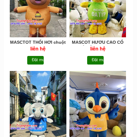
MASCTOT THỔI HƠI chuột
MASCOT HƯƠU CAO CỔ
CABYBARA BURGERVIET -
”PHỦ ĐỘNG ĐA TYP ” -
liên hệ
liên hệ
MASCOT HƠI ĐỘNG VẬT,
MASCOT GIRAFFE -
MASCOT BƠM HƠI CHUỘT
MASCOT ĐỘNG VẬT -
Đặt mua
Đặt mua
- MCHOI125
MASCOT HƯƠU