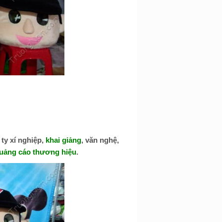
 ty xí nghiệp,
khai giảng
, văn nghệ,
uảng cáo thương hiệu
.