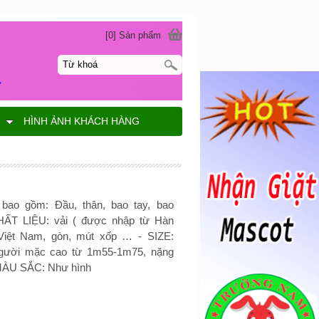
[0] Sản phẩm
G
HÌNH ẢNH KHÁCH HÀNG
ao gồm: Đầu, thân, bao tay, bao
CHẤT LIỆU: vải ( được nhập từ Hàn
 Việt Nam, gòn, mút xốp … - SIZE:
gười mặc cao từ 1m55-1m75, nặng
MÀU SẮC: Như hình