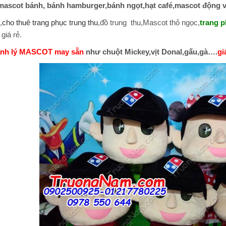
mascot bánh, bánh hamburger,bánh ngọt,hạt café,mascot động vật
,
cho thuê trang phục trung thu
,đồ trung thu,Mascot thỏ ngọc,
trang 
giá rẻ.
nh lý MASCOT may sẵn
như chuột Mickey,vịt Donal,gấu,gà….
gi