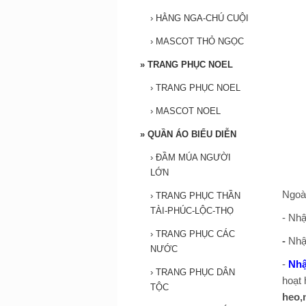
›
HẰNG NGA-CHÚ CUỘI
›
MASCOT THỎ NGỌC
»
TRANG PHỤC NOEL
›
TRANG PHỤC NOEL
›
MASCOT NOEL
»
QUẦN ÁO BIỂU DIỄN
›
ĐẦM MÚA NGƯỜI
LỚN
Ngoài
›
TRANG PHỤC THẦN
TÀI-PHÚC-LỘC-THỌ
- Nh
›
TRANG PHỤC CÁC
-
Nhậ
NƯỚC
-
Nhậ
›
TRANG PHỤC DÂN
hoạt
TỘC
heo,