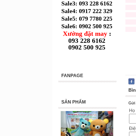
thỏ g
Sale3: 093 228 6162
trung 
Sale4: 0917 222 329
củ
,
m
Sale5: 079 7780 225
may n
Sale6: 0902 500 925
cây
,
Xưởng đặt may
:
093 228 6162
0902 500 925
FANPAGE
Bìn
SẢN PHẨM
Gửi
Họ
Điệ