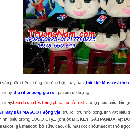
 sản phẩm trên chúng tôi còn nhận may,bán ,
thiết kế Mascost theo
ận may
thú nhồi bông giá rẻ
,gấu ôm số lượng ít.
n may,
bán đồ chú hề, trang phục thú hở mặt
,trang phục biểu diễn 
n may,bán MASCOT động vật
, thú rối ,thú nhồi bông, linh vật biểu
 hình, biểu tượng LOGO
CTy... (chuột MICKEY, Gấu PANDA, vịt 
mascot gà,mascot bò sữa, cáo, dê, mascot chó,mascot thỏ ngọc,ma