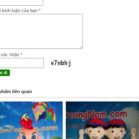
 bình luận của bạn
*
 xác nhận
*
phẩm liên quan