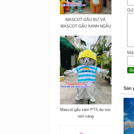
Gửi
MASCOT GẤU BỰ VÀ
MASCOT GẤU XANH NGẦU
Mã
Sản 
Mascot gấu xám PTS áo sọc
nón vàng