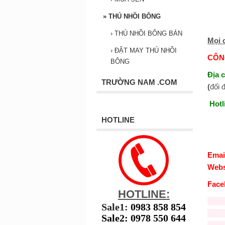
»
THÚ NHỒI BÔNG
›
THÚ NHỒI BÔNG BÁN
Mọi c
›
ĐẶT MAY THÚ NHỒI
CÔN
BÔNG
Địa c
TRƯỜNG NAM .COM
(
đối 
Hotl
HOTLINE
09
Emai
Webs
Face
HOTLINE:
Tag 
Sale1:
0983 858 854
masco
Sale2: 0978 550 644