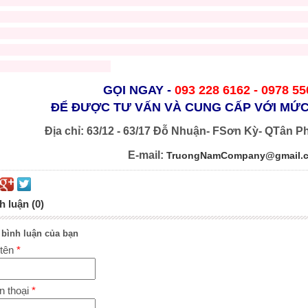
iá rẻ
,
cho thue mascot tho
,
cho thue Mickey
,
cho thuê mascot
,
ban va 
thu giá rẻ
,
trang phuc trung thu gia re
,
cho thue do trung thu
,
mascots 
ascot bánh
,
mascot cá
,
mascot tom
,
mascot chai lọ
,
mascot hoạt hình
ón noel giá rẻ
,
bán nón noel
,
ông già noel
,
trang phục noel
,
mascot nh
mascot noel
,
mascot chó
GỌI NGAY
-
093 228 6162 -
0978 55
ĐỂ ĐƯỢC TƯ VẤN VÀ CUNG CẤP VỚI MỨC
Địa chỉ: 63/12 - 63/17 Đỗ Nhuận- FSơn Kỳ- QTân P
E-mail:
TruongNamCompany@gmail.
h luận (0)
 bình luận của bạn
 tên
*
n thoại
*