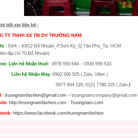
hi tiết xin liên hệ
:
G TY TNHH SX TM DV TRƯỜNG NAM
hỉ
:
63/4 – 63/12 Đỗ Nhuận_P.Sơn Kỳ_Q.Tân Phú_Tp. HCM
điện địa chỉ 70 Đỗ Nhuận)
ine:
Liên hệ Nhận thuê
:
0978 550 644 - 0916 999 533
Liên hệ Nhận May
:
0902 500 925 ( Zalo, Viber )
77 844 139, 0121 7780 225 ( Zalo
)
l
:
truongnamfashion@gmail.com
– truongnamcompany@gmail.com
ite
:
http://truongnamfashion.com
-
Truongnam.com
book
:
https://www.facebook.com/truongnamfashion
:
ban mascot
,
cho thue mascot
,
thiet ke mascot
,
cho thue mascot
,
Nhận
t gia re
,
Bán và cho thuê mascot thỏ giá rẻ
,
cho thuê đồ chú cuội
,
ch