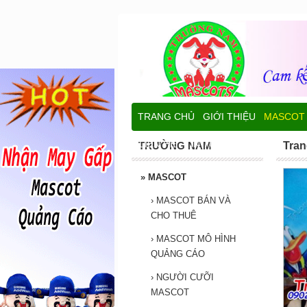
TRANG CHỦ
GIỚI THIỆU
MASCOT
LIÊN HỆ
TIN TỨC
TRƯỜNG NAM
Tran
»
MASCOT
›
MASCOT BÁN VÀ
CHO THUÊ
›
MASCOT MÔ HÌNH
QUẢNG CÁO
›
NGƯỜI CƯỠI
MASCOT