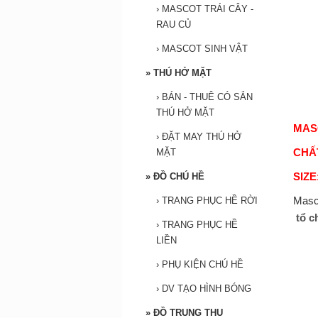
›
MASCOT TRÁI CÂY -
RAU CỦ
›
MASCOT SINH VẬT
»
THÚ HỞ MẶT
›
BÁN - THUÊ CÓ SẮN
THÚ HỞ MẶT
MAS
›
ĐẶT MAY THÚ HỞ
CHẤ
MẶT
SIZE
»
ĐỒ CHÚ HỀ
Masc
›
TRANG PHỤC HỀ RỜI
tổ c
›
TRANG PHỤC HỀ
LIỀN
›
PHỤ KIỆN CHÚ HỀ
›
DV TẠO HÌNH BÓNG
»
ĐỒ TRUNG THU