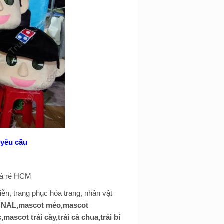
 yêu cầu
giá rẻ HCM
 diễn, trang phục hóa trang, nhân vật
DONAL,mascot mèo,mascot
scot trái cây,trái cà chua,trái bí