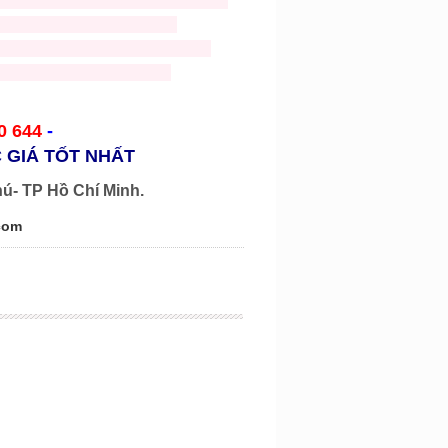
cho thue mascost gia re,
trang phục
gà
,
mascot heo
,
mascot rau
,
mascot chuột
,
mascost bò
,
nhận
ân vật người
,
mascost trái
0 644
-
 GIÁ TỐT NHẤT
hú- TP Hồ Chí Minh.
com