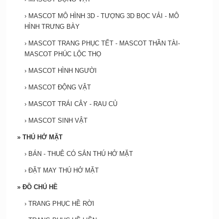
›
MASCOT MÔ HÌNH 3D - TƯỢNG 3D BỌC VẢI - MÔ
HÌNH TRƯNG BÀY
›
MASCOT TRANG PHỤC TẾT - MASCOT THẦN TÀI-
MASCOT PHÚC LỘC THỌ
›
MASCOT HÌNH NGƯỜI
›
MASCOT ĐỘNG VẬT
›
MASCOT TRÁI CÂY - RAU CỦ
›
MASCOT SINH VẬT
»
THÚ HỞ MẶT
›
BÁN - THUÊ CÓ SẮN THÚ HỞ MẶT
›
ĐẶT MAY THÚ HỞ MẶT
»
ĐỒ CHÚ HỀ
›
TRANG PHỤC HỀ RỜI