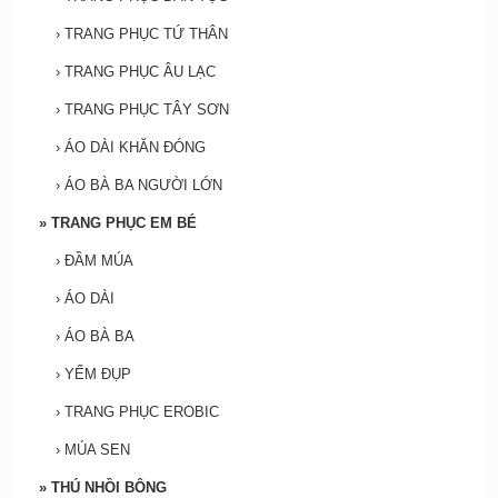
›
TRANG PHỤC TỨ THÂN
›
TRANG PHỤC ÂU LẠC
›
TRANG PHỤC TÂY SƠN
›
ÁO DÀI KHĂN ĐÓNG
›
ÁO BÀ BA NGƯỜI LỚN
»
TRANG PHỤC EM BÉ
›
ĐẦM MÚA
›
ÁO DÀI
›
ÁO BÀ BA
›
YẾM ĐỤP
›
TRANG PHỤC EROBIC
›
MÚA SEN
»
THÚ NHỒI BÔNG