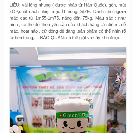
LIỆU: vải lông nhung ( được nhập từ Hàn Quốc), gòn, mút
xỐP,chất cách nhiệt mặc ÍT nóng. SIZE: Dành cho người
mặc cao từ 1m55-1m75, nặng đến 75kg. Màu sắc : như
hình , có thể đổi theo yêu cầu của khách hàng Ưu điểm : dễ
mặc, hoạt náo , cử động dễ dàng ,sản phẩm có thể nhìn rõ
từ bên trong,.... BẢO QUẢN: có thể giặt và sấy khô được.