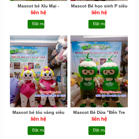
Mascot bé Xíu Mại -
Mascot Bé học sinh P siêu
MCN046
cute - MCN045
liên hệ
liên hệ
Đặt mua
Đặt mua
Mascot bé tóc vàng siêu
Mascot Bé Dừa ”Bến Tre
cute - MCN044
Marathon” - MCN043
liên hệ
liên hệ
Đặt mua
Đặt mua