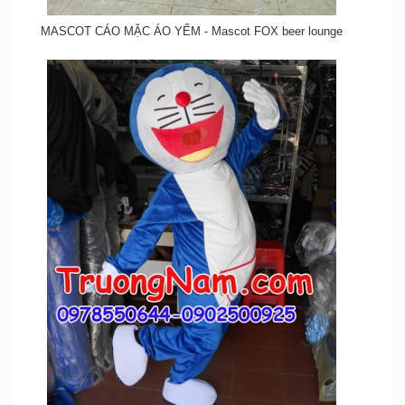
MASCOT CÁO MẶC ÁO YẾM - Mascot FOX beer lounge