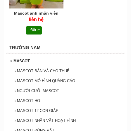
Mascot anh nhân viên
Bánh Tráng Mâm - MCN037
liên hệ
Đặt mua
TRƯỜNG NAM
»
MASCOT
›
MASCOT BÁN VÀ CHO THUÊ
›
MASCOT MÔ HÌNH QUẢNG CÁO
›
NGƯỜI CƯỠI MASCOT
›
MASCOT HƠI
›
MASCOT 12 CON GIÁP
›
MASCOT NHÂN VẬT HOẠT HÌNH
›
MASCOT ĐỘNG VẬT