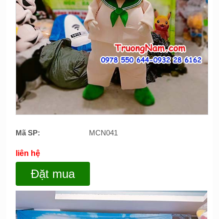
Mã SP:
MCN041
liên hệ
Đặt mua