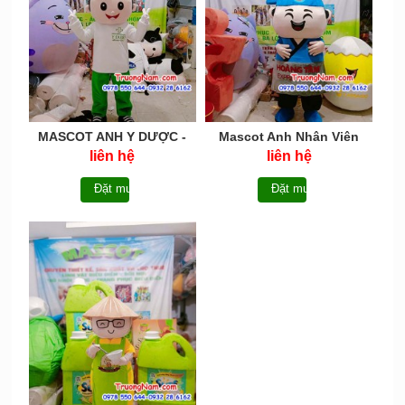
MASCOT ANH Y DƯỢC -
Mascot Anh Nhân Viên
MCN039
Hoàng Tâm Express Food-
liên hệ
liên hệ
MCN038
Đặt mua
Đặt mua