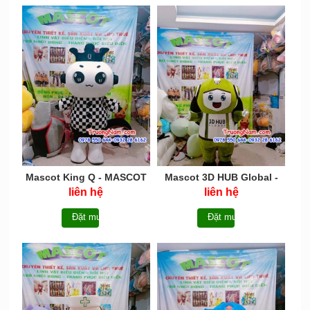
Mascot King Q - MASCOT
Mascot 3D HUB Global -
bé cờ vua Q - MCN042
MCN040
liên hệ
liên hệ
Đặt mua
Đặt mua