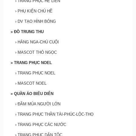
›
TRANG PHỤC HỀ LIỀN
›
PHỤ KIỆN CHÚ HỀ
›
DV TẠO HÌNH BÓNG
»
ĐỒ TRUNG THU
›
HẰNG NGA-CHÚ CUỘI
›
MASCOT THỎ NGỌC
»
TRANG PHỤC NOEL
›
TRANG PHỤC NOEL
›
MASCOT NOEL
»
QUẦN ÁO BIỂU DIỄN
›
ĐẦM MÚA NGƯỜI LỚN
›
TRANG PHỤC THẦN TÀI-PHÚC-LỘC-THỌ
›
TRANG PHỤC CÁC NƯỚC
›
TRANG PHỤC DÂN TỘC