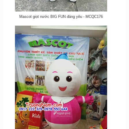
Mascot giọt nước BIG FUN đáng yêu - MCQC176