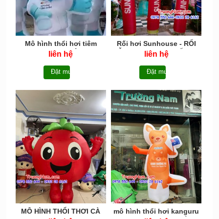
Mô hình thổi hơi tiêm
Rối hơi Sunhouse - RỐI
chủng LONG CHÂU trưng
DIỄN SUNHOUSE - RỐI BAY
liên hệ
liên hệ
bày - MÔ HÌNH THỔI HƠI -
- RỐI HỀ MCRH0015
MASCOT TRƯNG BÀY 2M
Đặt mua
Đặt mua
MÔ HÌNH THỔI THƠI CÀ
mô hình thổi hơi kanguru