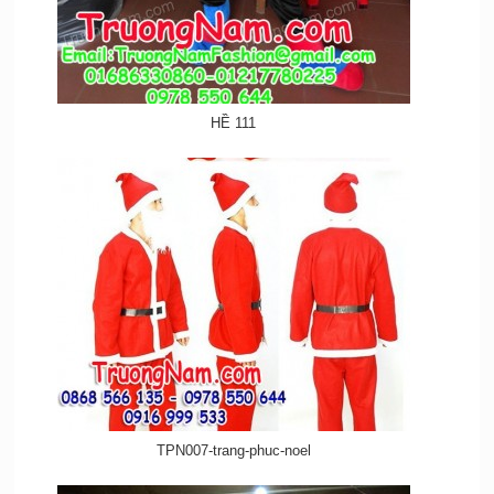
HỀ 111
TPN007-trang-phuc-noel