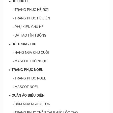
»
ĐỒ CHÚ HỀ
›
TRANG PHỤC HỀ RỜI
›
TRANG PHỤC HỀ LIỀN
›
PHỤ KIỆN CHÚ HỀ
›
DV TẠO HÌNH BÓNG
»
ĐỒ TRUNG THU
›
HẰNG NGA-CHÚ CUỘI
›
MASCOT THỎ NGỌC
»
TRANG PHỤC NOEL
›
TRANG PHỤC NOEL
›
MASCOT NOEL
»
QUẦN ÁO BIỂU DIỄN
›
ĐẦM MÚA NGƯỜI LỚN
›
TRANG PHỤC THẦN TÀI-PHÚC-LỘC-THỌ