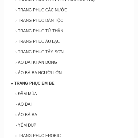
›
TRANG PHỤC CÁC NƯỚC
›
TRANG PHỤC DÂN TỘC
›
TRANG PHỤC TỨ THÂN
›
TRANG PHỤC ÂU LẠC
›
TRANG PHỤC TÂY SƠN
›
ÁO DÀI KHĂN ĐÓNG
›
ÁO BÀ BA NGƯỜI LỚN
»
TRANG PHỤC EM BÉ
›
ĐẦM MÚA
›
ÁO DÀI
›
ÁO BÀ BA
›
YẾM ĐỤP
›
TRANG PHỤC EROBIC