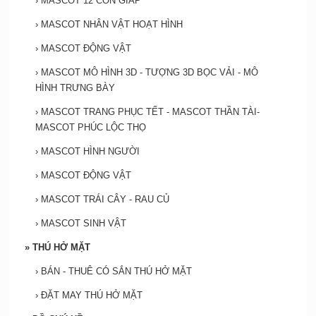
›
MASCOT 12 CON GIÁP
›
MASCOT NHÂN VẬT HOẠT HÌNH
›
MASCOT ĐỘNG VẬT
›
MASCOT MÔ HÌNH 3D - TƯỢNG 3D BỌC VẢI - MÔ
HÌNH TRƯNG BÀY
›
MASCOT TRANG PHỤC TẾT - MASCOT THẦN TÀI-
MASCOT PHÚC LỘC THỌ
›
MASCOT HÌNH NGƯỜI
›
MASCOT ĐỘNG VẬT
›
MASCOT TRÁI CÂY - RAU CỦ
›
MASCOT SINH VẬT
»
THÚ HỞ MẶT
›
BÁN - THUÊ CÓ SẮN THÚ HỞ MẶT
›
ĐẶT MAY THÚ HỞ MẶT