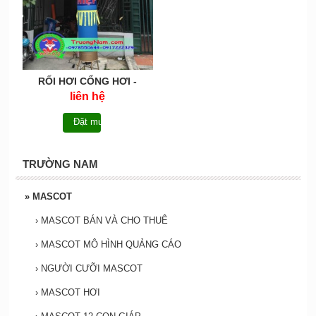
RỐI HƠI CỔNG HƠI -
MCRH010
liên hệ
Đặt mua
TRƯỜNG NAM
»
MASCOT
›
MASCOT BÁN VÀ CHO THUÊ
›
MASCOT MÔ HÌNH QUẢNG CÁO
›
NGƯỜI CƯỠI MASCOT
›
MASCOT HƠI