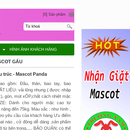
[0] Sản phẩm
G
HÌNH ẢNH KHÁCH HÀNG
SCOT GẤU
 trúc - Mascot Panda
o gồm: Đầu, thân, bao tay, bao
T LIỆU: vải lông nhung ( được nhập
), gòn, mút xỐP,chất cách nhiệt mặc
IZE: Dành cho người mặc cao từ
nặng đến 75kg. Màu sắc : như hình ,
theo yêu cầu của khách hàng Ưu điểm
oạt náo , cử động dễ dàng ,sản phẩm
rõ từ bên trong,.... BẢO QUẢN: có thể