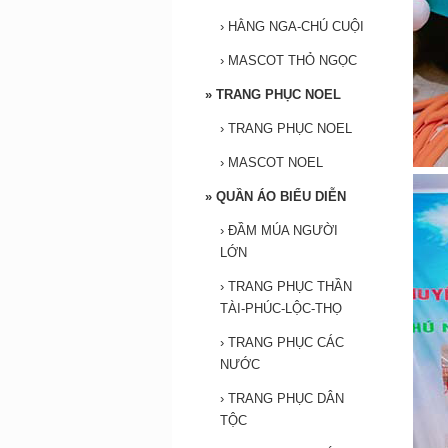
›
HẰNG NGA-CHÚ CUỘI
›
MASCOT THỎ NGỌC
»
TRANG PHỤC NOEL
›
TRANG PHỤC NOEL
›
MASCOT NOEL
»
QUẦN ÁO BIỂU DIỄN
›
ĐẦM MÚA NGƯỜI
LỚN
›
TRANG PHỤC THẦN
TÀI-PHÚC-LỘC-THỌ
›
TRANG PHỤC CÁC
NƯỚC
›
TRANG PHỤC DÂN
TỘC