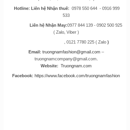
Hotline:
Liên hệ Nhận thuê:
0978 550 644 - 0916 999
533
Liên hệ Nhận May:
0977 844 139 - 0902 500 925
( Zalo, Viber )
, 0121 7780 225 ( Zalo
)
Email:
truongnamfashion@gmail.com
–
truongnamcompany@gmail.com.
Website:
Truongnam.com
Facebook:
https://www.facebook.com/truongnamfashion
Bán mascot BÁNH KẹO giá rẻ,ban-mascot-banh-keo-thuc-
pham-do-an-gia-re, banh-keo-thuc-pham-do-an thuê mascot
BÁNH KẹO giá rẻ-banh-keo-thuc-pham-do-an-thue-mascot-
banh-keo-thuc-pham-do-an-gia-re,mascot BÁNH KẹO
đẹp,mascot-banh-keo-thuc-pham-do-an-dep,mascot BÁNH
KẹO dễ thương-mascot-banh-keo-thuc-pham-do-an-de-
thuong,mua mascot BÁNH KẹO-mua-mascot-banh-keo-