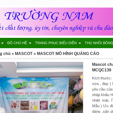
ĐỒ CHÚ HỀ
TRANG PHỤC BIỂU DIỄN
THÚ NHỒI BÔN
g chủ
»
MASCOT
»
MASCOT MÔ HÌNH QUẢNG CÁO
Mascot cha
MCQC139
Kích thước:
vừa , đẹp ) 
yêu cầu của
nhập khẩu H
nhiệt mặc Í
Mẫu ) Ưu đi
dàng ,sản p