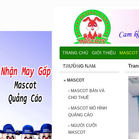
TRANG CHỦ
GIỚI THIỆU
MASCOT
LIÊN HỆ
TIN TỨC
TRƯỜNG NAM
Tran
»
MASCOT
›
MASCOT BÁN VÀ
CHO THUÊ
›
MASCOT MÔ HÌNH
QUẢNG CÁO
›
NGƯỜI CƯỠI
MASCOT