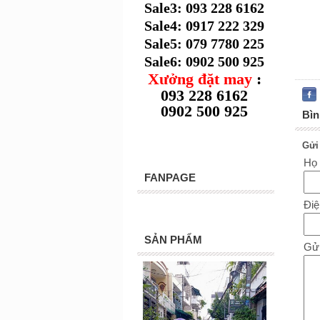
Sale3: 093 228 6162
Sale4: 0917 222 329
Sale5: 079 7780 225
Sale6: 0902 500 925
Xưởng đặt may
:
093 228 6162
0902 500 925
Bìn
Gửi
Họ
FANPAGE
Điệ
SẢN PHẨM
Gửi