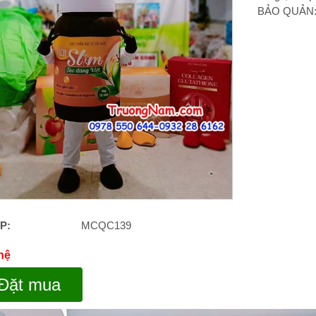
BẢO QUẢN: c
P:
MCQC139
 hệ
Đặt mua