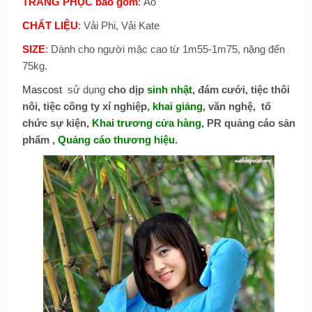
TRANG PHỤC bao gồm
:
Áo
CHẤT LIỆU
:
Vải Phi, Vải Kate
SIZE
:
Dành cho người mặc cao từ 1m55-1m75, nặng đến
75kg.
Mascost
sử dụng
cho dịp
sinh nhật
, đám cưới, tiệc thôi
nôi, tiệc công ty xí nghiệp,
khai giảng
, văn nghệ, tổ
chức sự kiện,
Khai trương cửa hàng
, PR quảng cáo sản
phẩm ,
Quảng cáo thương hiệu
.