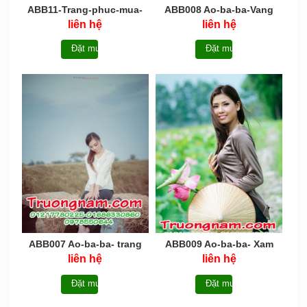
ABB11-Trang-phuc-mua-
ABB008 Ao-ba-ba-Vang
ao-ba-ba
liên hệ
liên hệ
Đặt mua
Đặt mua
ABB007 Ao-ba-ba- trang
ABB009 Ao-ba-ba- Xam
liên hệ
liên hệ
Đặt mua
Đặt mua