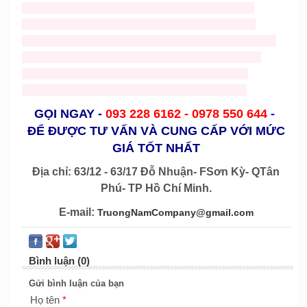
phuc trung thu gia re
,
cho thue do trung thu
,
mascots
gà
,
mascot heo
,
mascot rau củ
,
mascot bánh
,
mascot
cá
,
mascot tom
,
mascot chai lọ
,
mascot hoạt hình
,
mascot
chuột
,
mascost bò
,
nhận may nón noel giá rẻ
,
bán nón
noel
,
ông già noel
,
trang phục noel
,
mascot nhân vật
người
,
mascost trái cây
,
mascot noel
,
mascot chó
GỌI NGAY
-
093 228 6162 -
0978 550 644
-
ĐỂ ĐƯỢC TƯ VẤN VÀ CUNG CẤP VỚI MỨC
GIÁ TỐT NHẤT
Địa chỉ: 63/12 - 63/17 Đỗ Nhuận- FSơn Kỳ- QTân
Phú- TP Hồ Chí Minh.
E-mail:
TruongNamCompany@gmail.com
Bình luận (0)
Gửi bình luận của bạn
Họ tên
*