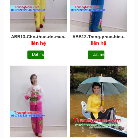
ABB13-Cho-thue-do-mua-
ABB12-Trang-phuc-bieu-
ao-ba-ba
dien-ao-ba-ba
liên hệ
liên hệ
Đặt mua
Đặt mua