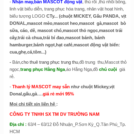
-
Nhận may,bán MASCOT động vật
, thú rối ,thú nhồi bông,
linh vật biểu diễn, trang phục hóa trang, nhân vật hoạt hình,
biểu tượng LOGO
CTy... (chuột MICKEY, Gấu PANDA, vịt
DONAL,mascot mèo,mascot heo,mascot gà,mascot bò
sữa, cáo, dê, mascot chó,mascot thỏ ngọc,mascot trái
cây,trái cà chua,trái bí đao,mascot bánh, bánh
hamburger,bánh ngọt,hạt café,mascot động vật biển:
cua,ghẹ,cá,tôm...)
-
Bán,
cho thuê trang phục trung thu
,đồ trung thu,Mascot thỏ
ngọc,
trang phục Hằng Nga
,áo Hằng Nga,đồ
chú cuội
giá
rẻ.
-
Thanh lý MASCOT may sẵn
như chuột Mickey,vịt
Donal,gấu,gà….
giá rẻ mới 95%
Mọi chi tiết xin liên hệ
:
CÔNG TY TNHH SX TM DV TRƯỜNG NAM
Địa chỉ
:
63/4 – 63/12 Đỗ Nhuận_P.Sơn Kỳ_Q.Tân Phú_Tp.
HCM