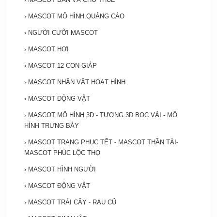
›
MASCOT MÔ HÌNH QUẢNG CÁO
›
NGƯỜI CƯỠI MASCOT
›
MASCOT HƠI
›
MASCOT 12 CON GIÁP
›
MASCOT NHÂN VẬT HOẠT HÌNH
›
MASCOT ĐỘNG VẬT
›
MASCOT MÔ HÌNH 3D - TƯỢNG 3D BỌC VẢI - MÔ
HÌNH TRƯNG BÀY
›
MASCOT TRANG PHỤC TẾT - MASCOT THẦN TÀI-
MASCOT PHÚC LỘC THỌ
›
MASCOT HÌNH NGƯỜI
›
MASCOT ĐỘNG VẬT
›
MASCOT TRÁI CÂY - RAU CỦ