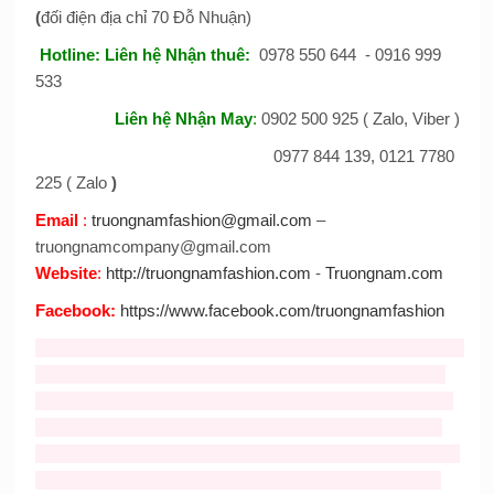
(
đối điện địa chỉ 70 Đỗ Nhuận)
Hotline:
Liên hệ Nhận thuê
:
0978 550 644 - 0916 999
533
Liên hệ Nhận May
:
0902 500 925 ( Zalo, Viber )
0977 844 139, 0121 7780
225 ( Zalo
)
Email
:
truongnamfashion@gmail.com
–
truongnamcompany@gmail.com
Website
:
http://truongnamfashion.com
-
Truongnam.com
Facebook
:
https://www.facebook.com/truongnamfashion
Tag :
ban mascot
,
cho thue mascot
,
thiet ke mascot
,
cho thue
mascot
,
Nhận may mascot
,
bán mascot
,
cho thue mascot
gia re
,
Bán và cho thuê mascot thỏ giá rẻ
,
cho thuê đồ chú
cuội
,
cho thuê trang phục hằng nga
,
mascot thỏ giá rẻ
,
cho
thue mascot tho
,
cho thue Mickey
,
cho thuê mascot
,
ban va
cho thue mascost gia re,
trang phục trung thu giá rẻ
,
trang