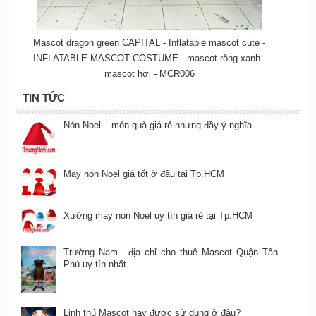
Mascot dragon green CAPITAL - Inflatable mascot cute -
INFLATABLE MASCOT COSTUME - mascot rồng xanh -
mascot hơi - MCR006
TIN TỨC
Nón Noel – món quà giá rẻ nhưng đầy ý nghĩa
May nón Noel giá tốt ở đâu tại Tp.HCM
Xưởng may nón Noel uy tín giá rẻ tại Tp.HCM
Trường Nam - địa chỉ cho thuê Mascot Quận Tân
Phú uy tín nhất
Linh thú Mascot hay được sử dụng ở đâu?