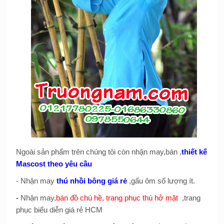
Ngoài sản phẩm trên chúng tôi còn nhận may,bán ,
thiết kế
Mascost theo yêu cầu
- Nhận may
thú nhồi bông giá rẻ
,gấu ôm số lượng ít.
-
Nhận may,
bán đồ chú hề, trang phục thú hở mặt
,trang
phục biểu diễn giá rẻ HCM