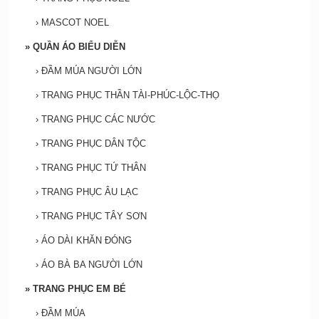
›
MASCOT NOEL
»
QUẦN ÁO BIỂU DIỄN
›
ĐẦM MÚA NGƯỜI LỚN
›
TRANG PHỤC THẦN TÀI-PHÚC-LỘC-THỌ
›
TRANG PHỤC CÁC NƯỚC
›
TRANG PHỤC DÂN TỘC
›
TRANG PHỤC TỨ THÂN
›
TRANG PHỤC ÂU LẠC
›
TRANG PHỤC TÂY SƠN
›
ÁO DÀI KHĂN ĐÓNG
›
ÁO BÀ BA NGƯỜI LỚN
»
TRANG PHỤC EM BÉ
›
ĐẦM MÚA