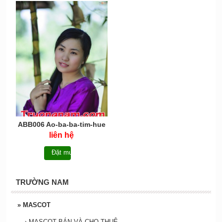
ABB006 Ao-ba-ba-tim-hue
liên hệ
Đặt mua
TRƯỜNG NAM
»
MASCOT
›
MASCOT BÁN VÀ CHO THUÊ