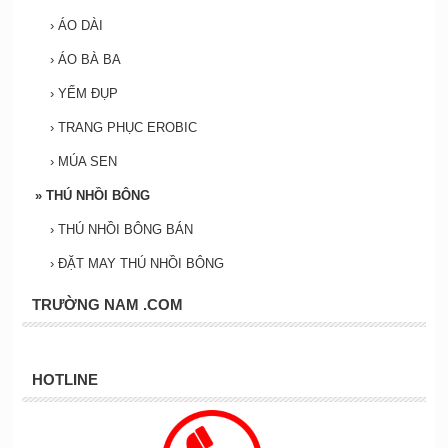
›
ÁO DÀI
›
ÁO BÀ BA
›
YẾM ĐỤP
›
TRANG PHỤC EROBIC
›
MÚA SEN
»
THÚ NHỒI BÔNG
›
THÚ NHỒI BÔNG BÁN
›
ĐẶT MAY THÚ NHỒI BÔNG
TRƯỜNG NAM .COM
HOTLINE