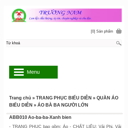
[0] Sản phẩm
Menu
Trang chủ
»
TRANG PHỤC BIỂU DIỄN
»
QUẦN ÁO
BIỂU DIỄN
»
ÁO BÀ BA NGƯỜI LỚN
ABB010 Ao-ba-ba-Xanh bien
- TRANG PHỤC bao gồm: Áo - CHẤT LIỆU: Vải Phi, Vải