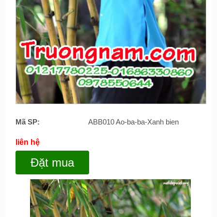
Mã SP:
ABB010 Ao-ba-ba-Xanh bien
liên hệ
Đặt mua