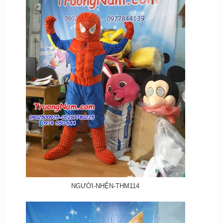
NGƯỜI-NHỆN-THM114