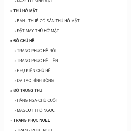
›
MASCOT SINH VẬT
»
THÚ HỞ MẶT
›
BÁN - THUÊ CÓ SẮN THÚ HỞ MẶT
›
ĐẶT MAY THÚ HỞ MẶT
»
ĐỒ CHÚ HỀ
›
TRANG PHỤC HỀ RỜI
›
TRANG PHỤC HỀ LIỀN
›
PHỤ KIỆN CHÚ HỀ
›
DV TẠO HÌNH BÓNG
»
ĐỒ TRUNG THU
›
HẰNG NGA-CHÚ CUỘI
›
MASCOT THỎ NGỌC
»
TRANG PHỤC NOEL
›
TRANG PHỤC NOEL