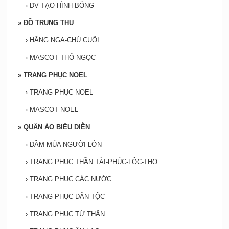
›
DV TẠO HÌNH BÓNG
»
ĐỒ TRUNG THU
›
HẰNG NGA-CHÚ CUỘI
›
MASCOT THỎ NGỌC
»
TRANG PHỤC NOEL
›
TRANG PHỤC NOEL
›
MASCOT NOEL
»
QUẦN ÁO BIỂU DIỄN
›
ĐẦM MÚA NGƯỜI LỚN
›
TRANG PHỤC THẦN TÀI-PHÚC-LỘC-THỌ
›
TRANG PHỤC CÁC NƯỚC
›
TRANG PHỤC DÂN TỘC
›
TRANG PHỤC TỨ THÂN