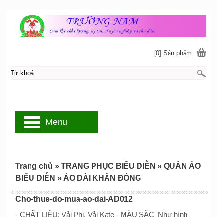
[0] Sản phẩm
Menu
Trang chủ
»
TRANG PHỤC BIỂU DIỄN
»
QUẦN ÁO
BIỂU DIỄN
»
ÁO DÀI KHĂN ĐÓNG
Cho-thue-do-mua-ao-dai-AD012
- CHẤT LIỆU: Vải Phi, Vải Kate - MÀU SẮC: Như hình