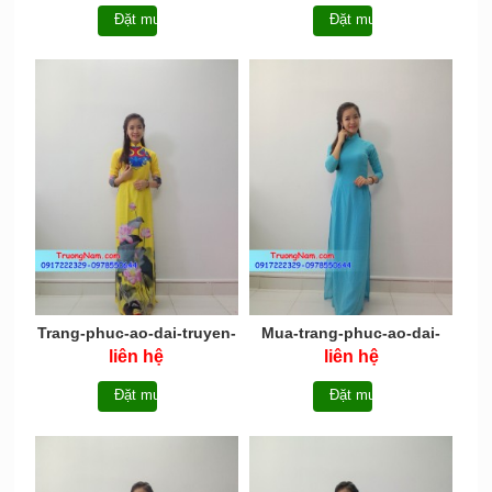
Đặt mua
Đặt mua
Trang-phuc-ao-dai-truyen-
Mua-trang-phuc-ao-dai-
thong-AD015
AD014
liên hệ
liên hệ
Đặt mua
Đặt mua