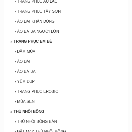
›
TRANG PHỤC ÂU LẠC
›
TRANG PHỤC TÂY SƠN
›
ÁO DÀI KHĂN ĐÓNG
›
ÁO BÀ BA NGƯỜI LỚN
»
TRANG PHỤC EM BÉ
›
ĐẦM MÚA
›
ÁO DÀI
›
ÁO BÀ BA
›
YẾM ĐỤP
›
TRANG PHỤC EROBIC
›
MÚA SEN
»
THÚ NHỒI BÔNG
›
THÚ NHỒI BÔNG BÁN
›
ĐẶT MAY THÚ NHỒI BÔNG