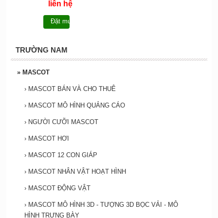
liên hệ
Đặt mua
TRƯỜNG NAM
»
MASCOT
›
MASCOT BÁN VÀ CHO THUÊ
›
MASCOT MÔ HÌNH QUẢNG CÁO
›
NGƯỜI CƯỠI MASCOT
›
MASCOT HƠI
›
MASCOT 12 CON GIÁP
›
MASCOT NHÂN VẬT HOẠT HÌNH
›
MASCOT ĐỘNG VẬT
›
MASCOT MÔ HÌNH 3D - TƯỢNG 3D BỌC VẢI - MÔ
HÌNH TRƯNG BÀY