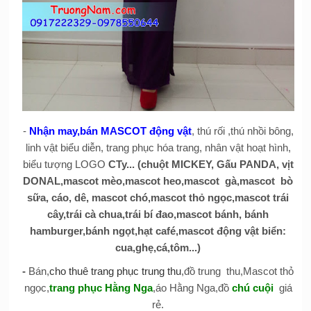
-
Nhận may,bán MASCOT động vật
, thú rối ,thú nhồi bông,
linh vật biểu diễn, trang phục hóa trang, nhân vật hoạt hình,
biểu tượng LOGO
CTy... (chuột MICKEY, Gấu PANDA, vịt
DONAL,mascot mèo,mascot heo,mascot gà,mascot bò
sữa, cáo, dê, mascot chó,mascot thỏ ngọc,mascot trái
cây,trái cà chua,trái bí đao,mascot bánh, bánh
hamburger,bánh ngọt,hạt café,mascot động vật biển:
cua,ghẹ,cá,tôm...)
-
Bán,
cho thuê trang phục trung thu
,đồ trung thu,Mascot thỏ
ngọc,
trang phục Hằng Nga
,áo Hằng Nga,đồ
chú cuội
giá
rẻ.