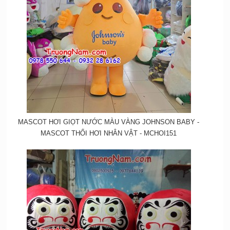
MASCOT HƠI GIỌT NƯỚC MÀU VÀNG JOHNSON BABY -
MASCOT THỔI HƠI NHÂN VẬT - MCHOI151