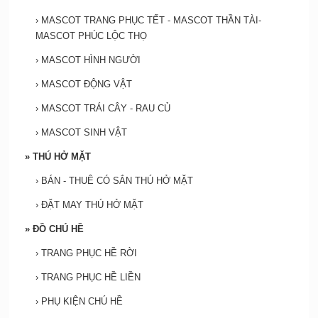
›
MASCOT TRANG PHỤC TẾT - MASCOT THẦN TÀI-
MASCOT PHÚC LỘC THỌ
›
MASCOT HÌNH NGƯỜI
›
MASCOT ĐỘNG VẬT
›
MASCOT TRÁI CÂY - RAU CỦ
›
MASCOT SINH VẬT
»
THÚ HỞ MẶT
›
BÁN - THUÊ CÓ SẮN THÚ HỞ MẶT
›
ĐẶT MAY THÚ HỞ MẶT
»
ĐỒ CHÚ HỀ
›
TRANG PHỤC HỀ RỜI
›
TRANG PHỤC HỀ LIỀN
›
PHỤ KIỆN CHÚ HỀ