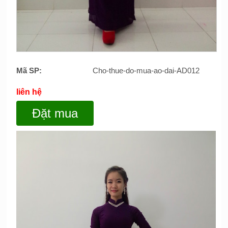
Mã SP:
Cho-thue-do-mua-ao-dai-AD012
liên hệ
Đặt mua