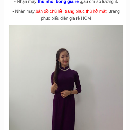
- Nhận may
thú nhồi bông giá rẻ
,gấu ôm số lượng ít.
-
Nhận may,
bán đồ chú hề, trang phục thú hở mặt
,trang
phục biểu diễn giá rẻ HCM