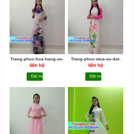
Trang-phuc-hoa-trang-ao-
Trang-phuc-mua-ao-dai-
dai-AD013
AD011
liên hệ
liên hệ
Đặt mua
Đặt mua