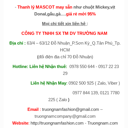
-
Thanh lý MASCOT may sẵn
như chuột Mickey,vịt
Donal,gấu,gà….
giá rẻ mới 95%
Mọi chi tiết xin liên hệ
:
CÔNG TY TNHH SX TM DV TRƯỜNG NAM
Địa chỉ
:
63/4 – 63/12 Đỗ Nhuận_P.Sơn Kỳ_Q.Tân Phú_Tp.
HCM
(
đối điện địa chỉ 70 Đỗ Nhuận)
Hotline:
Liên hệ Nhận thuê
:
0978 550 644 - 0917 22 23
29
Liên hệ Nhận May
:
0902 500 925 ( Zalo, Viber )
0977 844 139, 0121 7780
225 ( Zalo
)
Email
:
truongnamfashion@gmail.com
–
truongnamcompany@gmail.com
Website
:
http://truongnamfashion.com
-
Truongnam.com