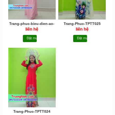
Trang-phuc-bieu-dien-ao-
Trang-Phuc-TPTT025
dai-AD010
liên hệ
liên hệ
Đặt mua
Đặt mua
Trang-Phuc-TPTT024