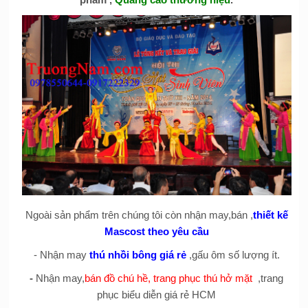
Ngoài sản phẩm trên chúng tôi còn nhận may,bán ,
thiết kế
Mascost theo yêu cầu
- Nhận may
thú nhồi bông giá rẻ
,gấu ôm số lượng ít.
-
Nhận may,
bán đồ chú hề, trang phục thú hở mặt
,trang
phục biểu diễn giá rẻ HCM