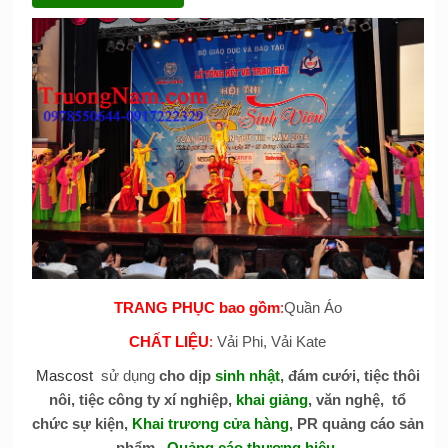
TRANG PHỤC bao gồm
:
Quần Áo
CHẤT LIỆU
:
Vải Phi, Vải Kate
Mascost
sử dụng
cho dịp
sinh nhật
, đám cưới, tiệc thôi
nôi, tiệc công ty xí nghiệp,
khai giảng
, văn nghệ, tổ
chức sự kiện,
Khai trương cửa hàng
, PR quảng cáo sản
phẩm ,
Quảng cáo thương hiệu
.