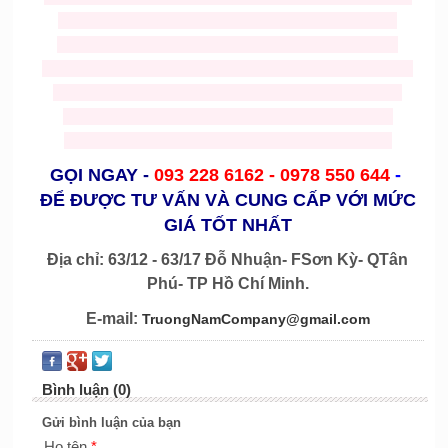
phuc trung thu gia re
,
cho thue do trung thu
,
mascots
gà
,
mascot heo
,
mascot rau củ
,
mascot bánh
,
mascot
cá
,
mascot tom
,
mascot chai lọ
,
mascot hoạt hình
,
mascot
chuột
,
mascost bò
,
nhận may nón noel giá rẻ
,
bán nón
noel
,
ông già noel
,
trang phục noel
,
mascot nhân vật
người
,
mascost trái cây
,
mascot noel
,
mascot chó
GỌI NGAY
-
093 228 6162 -
0978 550 644
-
ĐỂ ĐƯỢC TƯ VẤN VÀ CUNG CẤP VỚI MỨC
GIÁ TỐT NHẤT
Địa chỉ: 63/12 - 63/17 Đỗ Nhuận- FSơn Kỳ- QTân
Phú- TP Hồ Chí Minh.
E-mail:
TruongNamCompany@gmail.com
Bình luận (0)
Gửi bình luận của bạn
Họ tên
*