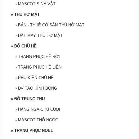
›
MASCOT SINH VẬT
»
THÚ HỞ MẶT
›
BÁN - THUÊ CÓ SẮN THÚ HỞ MẶT
›
ĐẶT MAY THÚ HỞ MẶT
»
ĐỒ CHÚ HỀ
›
TRANG PHỤC HỀ RỜI
›
TRANG PHỤC HỀ LIỀN
›
PHỤ KIỆN CHÚ HỀ
›
DV TẠO HÌNH BÓNG
»
ĐỒ TRUNG THU
›
HẰNG NGA-CHÚ CUỘI
›
MASCOT THỎ NGỌC
»
TRANG PHỤC NOEL