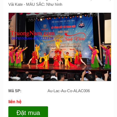
Vải Kate - MÀU SẮC: Như hình
Mã SP:
Au-Lac-Au-Co-ALAC006
liên hệ
Đặt mua