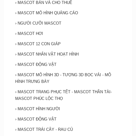
›
MASCOT BÁN VÀ CHO THUÊ
›
MASCOT MÔ HÌNH QUẢNG CÁO
›
NGƯỜI CƯỠI MASCOT
›
MASCOT HƠI
›
MASCOT 12 CON GIÁP
›
MASCOT NHÂN VẬT HOẠT HÌNH
›
MASCOT ĐỘNG VẬT
›
MASCOT MÔ HÌNH 3D - TƯỢNG 3D BỌC VẢI - MÔ
HÌNH TRƯNG BÀY
›
MASCOT TRANG PHỤC TẾT - MASCOT THẦN TÀI-
MASCOT PHÚC LỘC THỌ
›
MASCOT HÌNH NGƯỜI
›
MASCOT ĐỘNG VẬT
›
MASCOT TRÁI CÂY - RAU CỦ