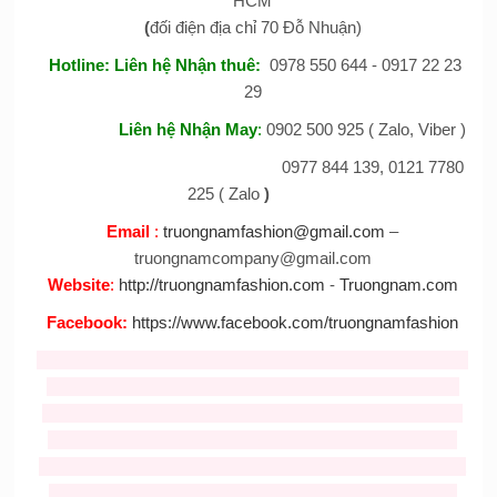
HCM
(
đối điện địa chỉ 70 Đỗ Nhuận)
Hotline:
Liên hệ Nhận thuê
:
0978 550 644 - 0917 22 23
29
Liên hệ Nhận May
:
0902 500 925 ( Zalo, Viber )
0977 844 139, 0121 7780
225 ( Zalo
)
Email
:
truongnamfashion@gmail.com
–
truongnamcompany@gmail.com
Website
:
http://truongnamfashion.com
-
Truongnam.com
Facebook
:
https://www.facebook.com/truongnamfashion
Tag :
ban mascot
,
cho thue mascot
,
thiet ke mascot
,
cho thue
mascot
,
Nhận may mascot
,
bán mascot
,
cho thue mascot
gia re
,
Bán và cho thuê mascot thỏ giá rẻ
,
cho thuê đồ chú
cuội
,
cho thuê trang phục hằng nga
,
mascot thỏ giá rẻ
,
cho
thue mascot tho
,
cho thue Mickey
,
cho thuê mascot
,
ban va
cho thue mascost gia re,
trang phục trung thu giá rẻ
,
trang