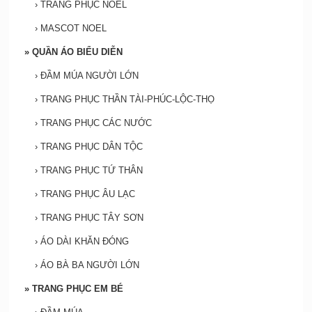
›
TRANG PHỤC NOEL
›
MASCOT NOEL
»
QUẦN ÁO BIỂU DIỄN
›
ĐẦM MÚA NGƯỜI LỚN
›
TRANG PHỤC THẦN TÀI-PHÚC-LỘC-THỌ
›
TRANG PHỤC CÁC NƯỚC
›
TRANG PHỤC DÂN TỘC
›
TRANG PHỤC TỨ THÂN
›
TRANG PHỤC ÂU LẠC
›
TRANG PHỤC TÂY SƠN
›
ÁO DÀI KHĂN ĐÓNG
›
ÁO BÀ BA NGƯỜI LỚN
»
TRANG PHỤC EM BÉ