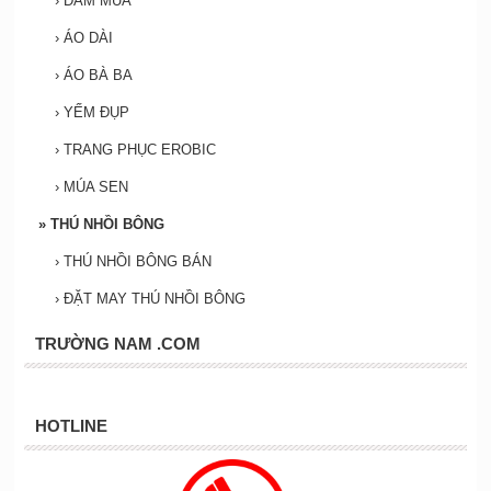
›
ĐẦM MÚA
›
ÁO DÀI
›
ÁO BÀ BA
›
YẾM ĐỤP
›
TRANG PHỤC EROBIC
›
MÚA SEN
»
THÚ NHỒI BÔNG
›
THÚ NHỒI BÔNG BÁN
›
ĐẶT MAY THÚ NHỒI BÔNG
TRƯỜNG NAM .COM
HOTLINE