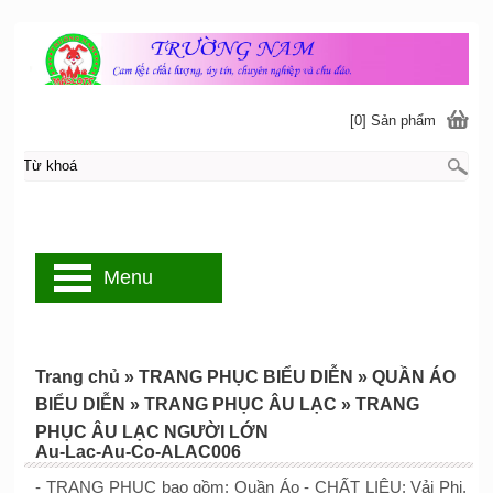
[0] Sản phẩm
Menu
Trang chủ
»
TRANG PHỤC BIỂU DIỄN
»
QUẦN ÁO
BIỂU DIỄN
»
TRANG PHỤC ÂU LẠC
»
TRANG
PHỤC ÂU LẠC NGƯỜI LỚN
Au-Lac-Au-Co-ALAC006
- TRANG PHỤC bao gồm: Quần Áo - CHẤT LIỆU: Vải Phi,