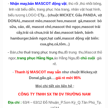
-
Nhận may,bán MASCOT động vật
, thú rối ,thú nhồi bông,
linh vật biểu diễn, trang phục hóa trang, nhân vật hoạt hình,
biểu tượng LOGO
CTy... (chuột MICKEY, Gấu PANDA, vịt
DONAL,mascot mèo,mascot heo,mascot gà,mascot bò
sữa, cáo, dê, mascot chó,mascot thỏ ngọc,mascot trái
cây,trái cà chua,trái bí đao,mascot bánh, bánh
hamburger,bánh ngọt,hạt café,mascot động vật biển:
cua,ghẹ,cá,tôm...)
-
Bán,
cho thuê trang phục trung thu
,đồ trung thu,Mascot thỏ
ngọc,
trang phục Hằng Nga
,áo Hằng Nga,đồ
chú cuội
giá
rẻ.
-
Thanh lý MASCOT may sẵn
như chuột Mickey,vịt
Donal,gấu,gà….
giá rẻ mới 95%
Mọi chi tiết xin liên hệ
:
CÔNG TY TNHH SX TM DV TRƯỜNG NAM
Địa chỉ
:
63/4 – 63/12 Đỗ Nhuận_P.Sơn Kỳ_Q.Tân Phú_Tp.