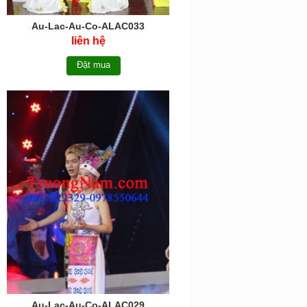
Au-Lac-Au-Co-ALAC033
liên hệ
Đặt mua
Au-Lac-Au-Co-ALAC029