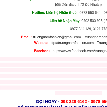
(
đối điện địa chỉ 70 Đỗ Nhuận)
Hotline:
Liên hệ Nhận thuê
:
0978 550 644 - 0
Liên hệ Nhận May
:
0902 500 925 ( Z
0977 844 139, 0121 7780 225
Email
:
truongnamfashion@gmail.com
– truongnamco
Website
:
http://truongnamfashion.com
-
Truon
Facebook
:
https://www.facebook.com/truong
 :
ban mascot
,
cho thue mascot
,
thiet ke mascot
,
cho thue mascot
,
Nhậ
ot gia re
,
Bán và cho thuê mascot thỏ giá rẻ
,
cho thuê đồ chú cuội
,
c
giá rẻ
,
cho thue mascot tho
,
cho thue Mickey
,
cho thuê mascot
,
ban va
trung thu giá rẻ
,
trang phuc trung thu gia re
,
cho thue do trung thu
,
mas
,
mascot bánh
,
mascot cá
,
mascot tom
,
mascot chai lọ
,
mascot hoạt hì
may nón noel giá rẻ
,
bán nón noel
,
ông già noel
,
trang phục noel
,
masc
cây
,
mascot noel
,
mascot chó
GỌI NGAY
-
093 228 6162 -
0978 55