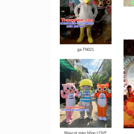
ga-TN021
Mascot mèo hồng LOVE