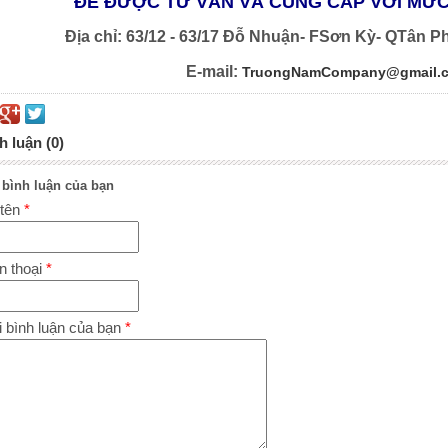
ĐỂ ĐƯỢC TƯ VẤN VÀ CUNG CẤP VỚI MỨC
Địa chỉ: 63/12 - 63/17 Đỗ Nhuận- FSơn Kỳ- QTân P
E-mail:
TruongNamCompany@gmail.
h luận (0)
 bình luận của bạn
 tên
*
n thoại
*
 bình luận của bạn
*