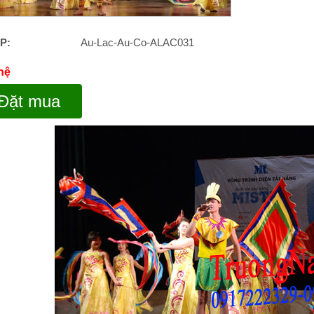
P:
Au-Lac-Au-Co-ALAC031
 hệ
Đặt mua