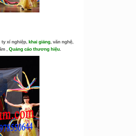
g ty xí nghiệp,
khai giảng
, văn nghệ,
ẩm ,
Quảng cáo thương hiệu
.