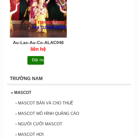
Au-Lac-Au-Co-ALAC046
liên hệ
Đặt mua
TRƯỜNG NAM
»
MASCOT
›
MASCOT BÁN VÀ CHO THUÊ
›
MASCOT MÔ HÌNH QUẢNG CÁO
›
NGƯỜI CƯỠI MASCOT
›
MASCOT HƠI