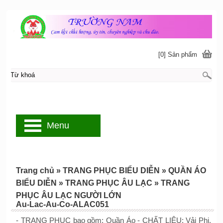
[0] Sản phẩm
Menu
Trang chủ
»
TRANG PHỤC BIỂU DIỄN
»
QUẦN ÁO
BIỂU DIỄN
»
TRANG PHỤC ÂU LẠC
»
TRANG
PHỤC ÂU LẠC NGƯỜI LỚN
Au-Lac-Au-Co-ALAC051
- TRANG PHỤC bao gồm: Quần Áo - CHẤT LIỆU: Vải Phi,