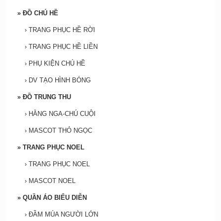
»
ĐỒ CHÚ HỀ
›
TRANG PHỤC HỀ RỜI
›
TRANG PHỤC HỀ LIỀN
›
PHỤ KIỆN CHÚ HỀ
›
DV TẠO HÌNH BÓNG
»
ĐỒ TRUNG THU
›
HẰNG NGA-CHÚ CUỘI
›
MASCOT THỎ NGỌC
»
TRANG PHỤC NOEL
›
TRANG PHỤC NOEL
›
MASCOT NOEL
»
QUẦN ÁO BIỂU DIỄN
›
ĐẦM MÚA NGƯỜI LỚN