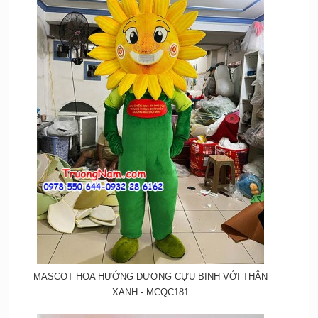
MASCOT HOA HƯỚNG DƯƠNG CỰU BINH VỚI THÂN
XANH - MCQC181