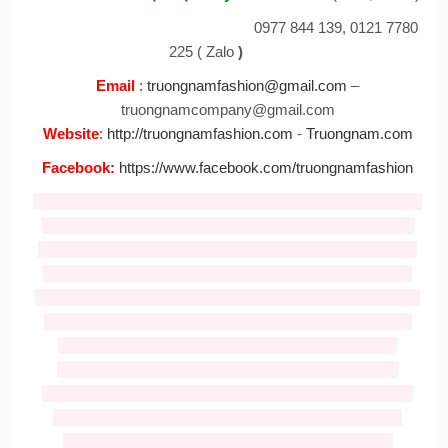
0977 844 139, 0121 7780
225 ( Zalo
)
Email
:
truongnamfashion@gmail.com
–
truongnamcompany@gmail.com
Website
:
http://truongnamfashion.com
-
Truongnam.com
Facebook
:
https://www.facebook.com/truongnamfashion
Tag :
ban mascot
,
cho thue mascot
,
thiet ke mascot
,
cho thue
mascot
,
Nhận may mascot
,
bán mascot
,
cho thue mascot
gia re
,
Bán và cho thuê mascot thỏ giá rẻ
,
cho thuê đồ chú
cuội
,
cho thuê trang phục hằng nga
,
mascot thỏ giá rẻ
,
cho
thue mascot tho
,
cho thue Mickey
,
cho thuê mascot
,
ban va
cho thue mascost gia re,
trang phục trung thu giá rẻ
,
trang
phuc trung thu gia re
,
cho thue do trung thu
,
mascots
gà
,
mascot heo
,
mascot rau củ
,
mascot bánh
,
mascot
cá
,
mascot tom
,
mascot chai lọ
,
mascot hoạt hình
,
mascot
chuột
,
mascost bò
,
nhận may nón noel giá rẻ
,
bán nón
noel
,
ông già noel
,
trang phục noel
,
mascot nhân vật