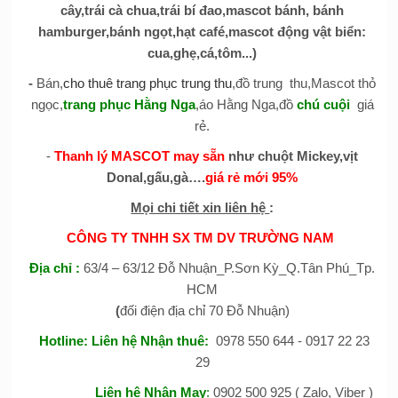
cây,trái cà chua,trái bí đao,mascot bánh, bánh
hamburger,bánh ngọt,hạt café,mascot động vật biển:
cua,ghẹ,cá,tôm...)
-
Bán,
cho thuê trang phục trung thu
,đồ trung thu,Mascot thỏ
ngọc,
trang phục Hằng Nga
,áo Hằng Nga,đồ
chú cuội
giá
rẻ.
-
Thanh lý MASCOT may sẵn
như chuột Mickey,vịt
Donal,gấu,gà….
giá rẻ mới 95%
Mọi chi tiết xin liên hệ
:
CÔNG TY TNHH SX TM DV TRƯỜNG NAM
Địa chỉ
:
63/4 – 63/12 Đỗ Nhuận_P.Sơn Kỳ_Q.Tân Phú_Tp.
HCM
(
đối điện địa chỉ 70 Đỗ Nhuận)
Hotline:
Liên hệ Nhận thuê
:
0978 550 644 - 0917 22 23
29
Liên hệ Nhận May
:
0902 500 925 ( Zalo, Viber )