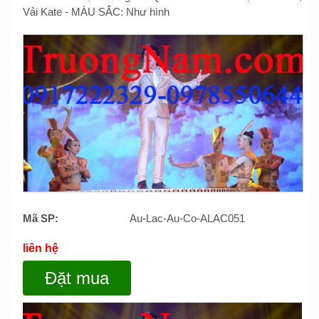
Vải Kate - MÀU SẮC: Như hình
Mã SP:
Au-Lac-Au-Co-ALAC051
liên hệ
Đặt mua