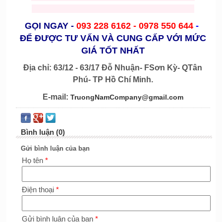
người
,
mascost trái cây
,
mascot noel
,
mascot chó
GỌI NGAY
-
093 228 6162 -
0978 550 644
-
ĐỂ ĐƯỢC TƯ VẤN VÀ CUNG CẤP VỚI MỨC
GIÁ TỐT NHẤT
Địa chỉ: 63/12 - 63/17 Đỗ Nhuận- FSơn Kỳ- QTân
Phú- TP Hồ Chí Minh.
E-mail:
TruongNamCompany@gmail.com
Bình luận (0)
Gửi bình luận của bạn
Họ tên
*
Điện thoại
*
Gửi bình luận của bạn
*