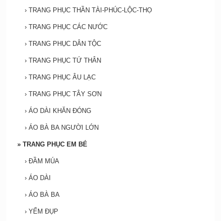
›
TRANG PHỤC THẦN TÀI-PHÚC-LỘC-THỌ
›
TRANG PHỤC CÁC NƯỚC
›
TRANG PHỤC DÂN TỘC
›
TRANG PHỤC TỨ THÂN
›
TRANG PHỤC ÂU LẠC
›
TRANG PHỤC TÂY SƠN
›
ÁO DÀI KHĂN ĐÓNG
›
ÁO BÀ BA NGƯỜI LỚN
»
TRANG PHỤC EM BÉ
›
ĐẦM MÚA
›
ÁO DÀI
›
ÁO BÀ BA
›
YẾM ĐỤP