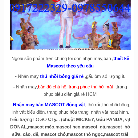
Ngoài sản phẩm trên chúng tôi còn nhận may,bán ,
thiết kế
Mascost theo yêu cầu
- Nhận may
thú nhồi bông giá rẻ
,gấu ôm số lượng ít.
-
Nhận may,
bán đồ chú hề, trang phục thú hở mặt
,trang
phục biểu diễn giá rẻ HCM
-
Nhận may,bán MASCOT động vật
, thú rối ,thú nhồi bông,
linh vật biểu diễn, trang phục hóa trang, nhân vật hoạt hình,
biểu tượng LOGO
CTy... (chuột MICKEY, Gấu PANDA, vịt
DONAL,mascot mèo,mascot heo,mascot gà,mascot bò
sữa, cáo, dê, mascot chó,mascot thỏ ngọc,mascot trái