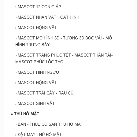
›
MASCOT 12 CON GIÁP
›
MASCOT NHÂN VẬT HOẠT HÌNH
›
MASCOT ĐỘNG VẬT
›
MASCOT MÔ HÌNH 3D - TƯỢNG 3D BỌC VẢI - MÔ
HÌNH TRƯNG BÀY
›
MASCOT TRANG PHỤC TẾT - MASCOT THẦN TÀI-
MASCOT PHÚC LỘC THỌ
›
MASCOT HÌNH NGƯỜI
›
MASCOT ĐỘNG VẬT
›
MASCOT TRÁI CÂY - RAU CỦ
›
MASCOT SINH VẬT
»
THÚ HỞ MẶT
›
BÁN - THUÊ CÓ SẮN THÚ HỞ MẶT
›
ĐẶT MAY THÚ HỞ MẶT