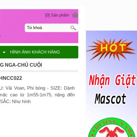
[0] Sản phẩm
G
HÌNH ẢNH KHÁCH HÀNG
G NGA-CHÚ CUỘI
-HNCC022
: Vải Voan, Phi bóng - SIZE: Dành
mặc cao từ 1m55-1m75, nặng đến
 SẮC: Như hình