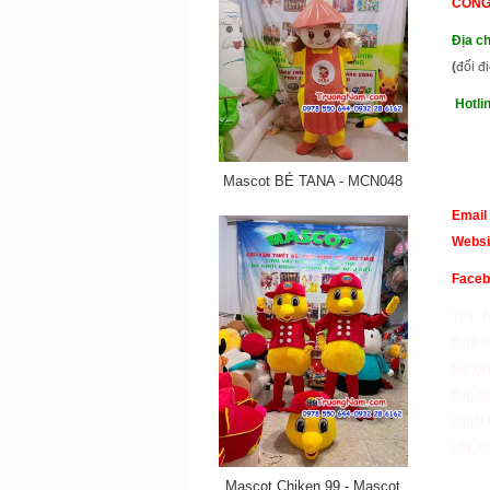
CÔNG
Đị
a
ch
(
đối đ
Hotli
097
Mascot BÉ TANA - MCN048
Email
Websi
Face
Tag :
thuê m
Micke
thu
,
m
chuột
,
cây
,
m
Mascot Chiken 99 - Mascot