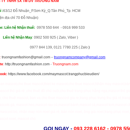
 TY TNHH SX TM DV TRƯỜNG NAM
ỉ
:
63/12 Đỗ Nhuận_P.Sơn Kỳ_Q.Tân Phú_Tp. HCM
iện địa chỉ 70 Đỗ Nhuận)
ne:
Liên hệ Nhận thuê
:
0978 550 644 - 0916 999 533
Liên hệ Nhận May
:
0902 500 925 ( Zalo, Viber )
7 844 139, 0121 7780 225 ( Zalo
)
:
truongnamfashion@gmail.com
–
truongnamcompany@gmail.com
te
:
http://truongnamfashion.com
-
Truongnam.com
book
:
https://www.facebook.com/maymascot.trangphucbieudien/
ban mascot
,
cho thue mascot
,
thiet ke mascot
,
cho thue mascot
,
Nhận may mascot
,
bá
ascot thỏ giá rẻ
,
cho thuê đồ chú cuội
,
cho thuê trang phục hằng nga
,
mascot thỏ gi
y
,
cho thuê mascot
,
ban va cho thue mascost gia re,
trang phục trung thu giá rẻ
,
trang
ascots gà
,
mascot heo
,
mascot rau củ
,
mascot bánh
,
mascot cá
,
mascot tom
,
mascot ch
mascost bò
,
nhận may nón noel giá rẻ
,
bán nón noel
,
ông già noel
,
trang phục noel
ascot noel
,
mascot chó
GỌI NGAY
-
093 228 6162 -
0978 55