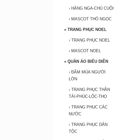
›
HẰNG NGA-CHÚ CUỘI
›
MASCOT THỎ NGỌC
»
TRANG PHỤC NOEL
›
TRANG PHỤC NOEL
›
MASCOT NOEL
»
QUẦN ÁO BIỂU DIỄN
›
ĐẦM MÚA NGƯỜI
LỚN
›
TRANG PHỤC THẦN
TÀI-PHÚC-LỘC-THỌ
›
TRANG PHỤC CÁC
NƯỚC
›
TRANG PHỤC DÂN
TỘC