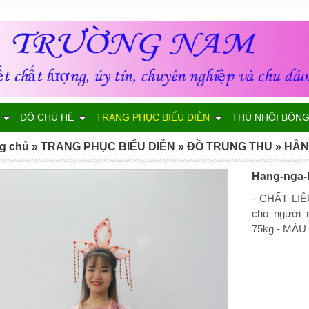
ĐỒ CHÚ HỀ
TRANG PHỤC BIỂU DIỄN
THÚ NHỒI BÔN
g chủ
»
TRANG PHỤC BIỂU DIỄN
»
ĐỒ TRUNG THU
»
HẰN
Hang-nga
- CHẤT LIỆU
cho người 
75kg - MÀU