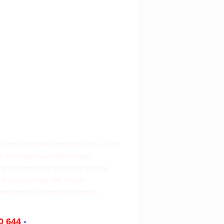
n mascot
,
cho thue mascot gia re
,
Bán và cho
á rẻ
,
cho thue mascot tho
,
cho thue
 phuc trung thu gia re
,
cho thue do trung
ai lọ
,
mascot hoạt hình
,
mascot
,
mascot nhân vật người
,
mascost trái
0 644
-