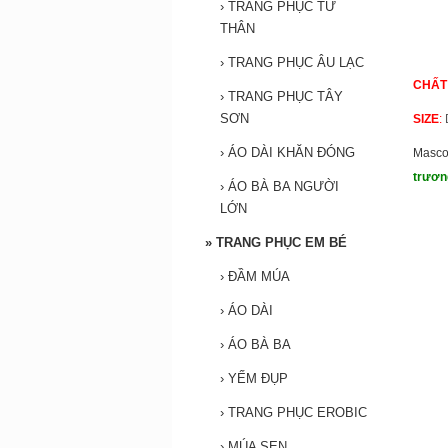
›
TRANG PHỤC TỨ
THÂN
›
TRANG PHỤC ÂU LẠC
CHẤT
›
TRANG PHỤC TÂY
SƠN
SIZE
:
›
ÁO DÀI KHĂN ĐÓNG
Masco
trươn
›
ÁO BÀ BA NGƯỜI
LỚN
»
TRANG PHỤC EM BÉ
›
ĐẦM MÚA
›
ÁO DÀI
›
ÁO BÀ BA
›
YẾM ĐỤP
›
TRANG PHỤC EROBIC
›
MÚA SEN