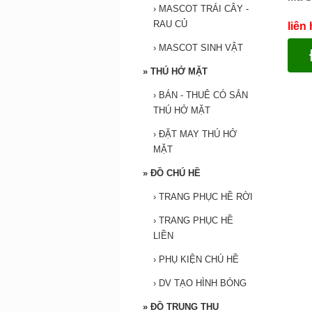
›
MASCOT TRÁI CÂY -
RAU CỦ
liên
›
MASCOT SINH VẬT
»
THÚ HỞ MẶT
›
BÁN - THUÊ CÓ SẮN
THÚ HỞ MẶT
›
ĐẶT MAY THÚ HỞ
MẶT
»
ĐỒ CHÚ HỀ
›
TRANG PHỤC HỀ RỜI
›
TRANG PHỤC HỀ
LIỀN
›
PHỤ KIỆN CHÚ HỀ
›
DV TẠO HÌNH BÓNG
»
ĐỒ TRUNG THU