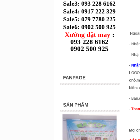
Sale3: 093 228 6162
Sale4: 0917 222 329
Sale5: 079 7780 225
Sale6: 0902 500 925
Xưởng đặt may
:
Ngoài
093 228 6162
- Nhậ
0902 500 925
-
Nhận
-
Nhận
LOGO
FANPAGE
chó,m
biển: 
-
Bán,
SẢN PHẨM
-
Than
Mọi ch