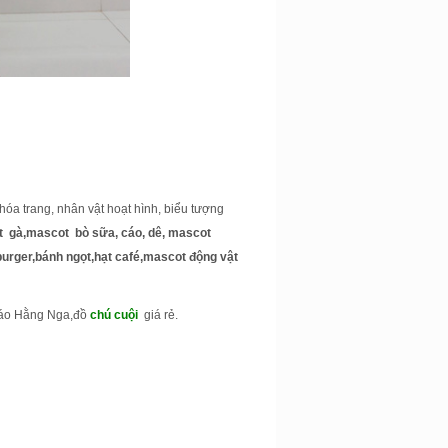
c hóa trang, nhân vật hoạt hình, biểu tượng
 gà,mascot bò sữa, cáo, dê, mascot
burger,bánh ngọt,hạt café,mascot động vật
,áo Hằng Nga,đồ
chú cuội
giá rẻ.