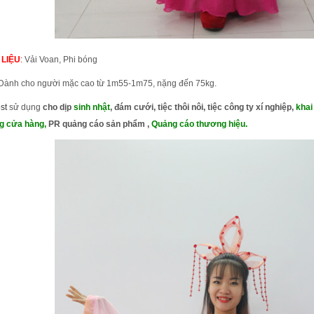
 LIỆU
:
Vải Voan, Phi bóng
Dành cho người mặc cao từ 1m55-1m75, nặng đến 75kg.
st
sử dụng
cho dịp
sinh nhật
, đám cưới, tiệc thôi nôi, tiệc công ty xí nghiệp,
khai
g cửa hàng
,
PR quảng cáo sản phẩm ,
Quảng cáo thương hiệu.