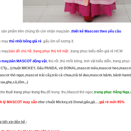
 sản phẩm trên chúng tôi còn nhận may,bán ,
thiết kế Mascost theo yêu cầu
n may
thú nhồi bông giá rẻ
,gấu ôm số lượng ít.
 may,
bán đồ chú hề, trang phục thú hở mặt
,trang phục biểu diễn giá rẻ HCM
 may,bán MASCOT động vật
, thú rối ,thú nhồi bông, linh vật biểu diễn, trang phụ
CTy... (chuột MICKEY, Gấu PANDA, vịt DONAL,mascot mèo,mascot heo,mascot
ascot thỏ ngọc,mascot trái cây,trái cà chua,trái bí đao,mascot bánh, bánh ham
cua,ghẹ,cá,tôm...)
cho thuê trang phục trung thu
,đồ trung thu,Mascot thỏ ngọc,
trang phục Hằng Nga
h lý MASCOT may sẵn
như chuột Mickey,vịt Donal,gấu,gà….
giá rẻ mới 95%
i tiết xin liên hệ
: