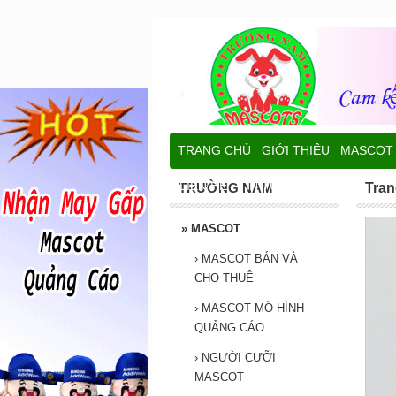
TRANG CHỦ
GIỚI THIỆU
MASCOT
LIÊN HỆ
TIN TỨC
TRƯỜNG NAM
Tran
»
MASCOT
›
MASCOT BÁN VÀ
CHO THUÊ
›
MASCOT MÔ HÌNH
QUẢNG CÁO
›
NGƯỜI CƯỠI
MASCOT