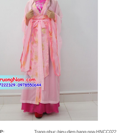
P:
Trang-phuc-bieu-dien-hang-nga-HNCC022