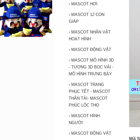
›
MASCOT HƠI
›
MASCOT 12 CON
GIÁP
›
MASCOT NHÂN VẬT
HOẠT HÌNH
›
MASCOT ĐỘNG VẬT
›
MASCOT MÔ HÌNH 3D
- TƯỢNG 3D BỌC VẢI -
MÔ HÌNH TRƯNG BÀY
›
MASCOT TRANG
PHỤC TẾT - MASCOT
THẦN TÀI- MASCOT
PHÚC LỘC THỌ
›
MASCOT HÌNH
NGƯỜI
›
MASCOT ĐỘNG VẬT
Mã S