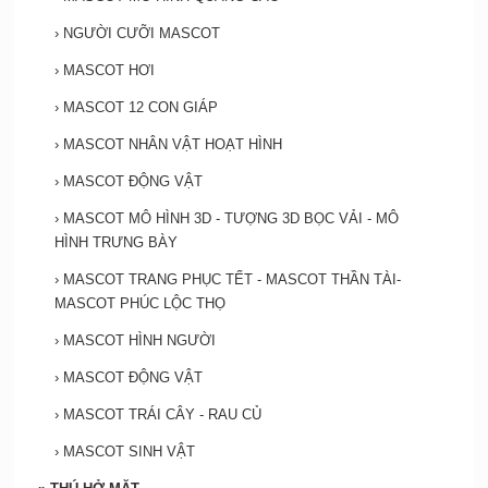
›
NGƯỜI CƯỠI MASCOT
›
MASCOT HƠI
›
MASCOT 12 CON GIÁP
›
MASCOT NHÂN VẬT HOẠT HÌNH
›
MASCOT ĐỘNG VẬT
›
MASCOT MÔ HÌNH 3D - TƯỢNG 3D BỌC VẢI - MÔ
HÌNH TRƯNG BÀY
›
MASCOT TRANG PHỤC TẾT - MASCOT THẦN TÀI-
MASCOT PHÚC LỘC THỌ
›
MASCOT HÌNH NGƯỜI
›
MASCOT ĐỘNG VẬT
›
MASCOT TRÁI CÂY - RAU CỦ
›
MASCOT SINH VẬT