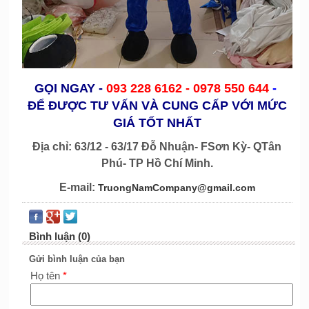
GỌI NGAY
-
093 228 6162 -
0978 550 644
-
ĐỂ ĐƯỢC TƯ VẤN VÀ CUNG CẤP VỚI MỨC
GIÁ TỐT NHẤT
Địa chỉ: 63/12 - 63/17 Đỗ Nhuận- FSơn Kỳ- QTân
Phú- TP Hồ Chí Minh.
E-mail:
TruongNamCompany@gmail.com
Bình luận (0)
Gửi bình luận của bạn
Họ tên
*