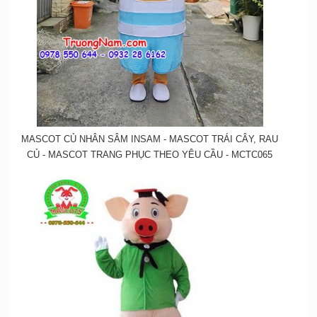
MASCOT CỦ NHÂN SÂM INSAM - MASCOT TRÁI CÂY, RAU
CỦ - MASCOT TRANG PHỤC THEO YÊU CẦU - MCTC065