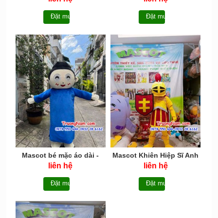
Đặt mua
Đặt mua
Mascot bé mặc áo dài -
Mascot Khiên Hiệp Sĩ Anh
MCN053
hùng SNA - MCN052
liên hệ
liên hệ
Đặt mua
Đặt mua