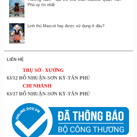
Phú uy tín nhất
Linh thú Mascot hay được sử dụng ở đâu?
LIÊN HỆ
TRỤ SỞ - XƯỞNG
63/12 ĐỖ NHUẬN-SƠN KỲ-TÂN PHÚ
CHI NHÁNH
63/17 ĐỖ NHUẬN-SƠN KỲ-TÂN PHÚ