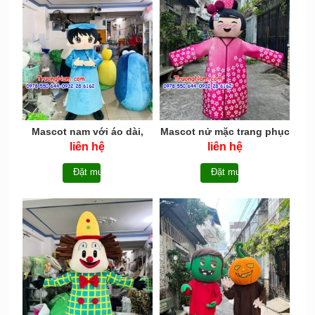
Mascot nam với áo dài,
Mascot nử mặc trang phục
khăn đóng truyền thống
Nhật Bản - MCN061
liên hệ
liên hệ
Việt Nam - MCN062
Đặt mua
Đặt mua