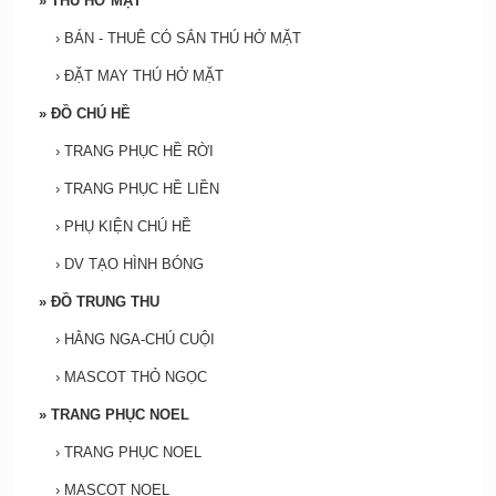
»
THÚ HỞ MẶT
›
BÁN - THUÊ CÓ SẮN THÚ HỞ MẶT
›
ĐẶT MAY THÚ HỞ MẶT
»
ĐỒ CHÚ HỀ
›
TRANG PHỤC HỀ RỜI
›
TRANG PHỤC HỀ LIỀN
›
PHỤ KIỆN CHÚ HỀ
›
DV TẠO HÌNH BÓNG
»
ĐỒ TRUNG THU
›
HẰNG NGA-CHÚ CUỘI
›
MASCOT THỎ NGỌC
»
TRANG PHỤC NOEL
›
TRANG PHỤC NOEL
›
MASCOT NOEL