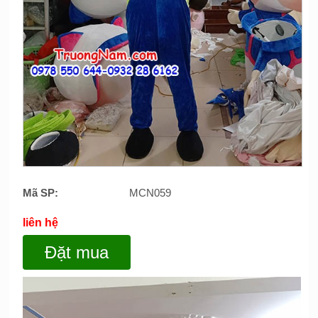
Mã SP:
MCN059
liên hệ
Đặt mua