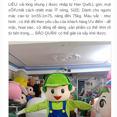
LIỆU: vải lông nhung ( được nhập từ Hàn Quốc), gòn, mút
xỐP,chất cách nhiệt mặc ÍT nóng. SIZE: Dành cho người
mặc cao từ 1m55-1m75, nặng đến 75kg. Màu sắc : như
hình , có thể đổi theo yêu cầu của khách hàng Ưu điểm : dễ
mặc, hoạt náo , cử động dễ dàng ,sản phẩm có thể nhìn rõ
từ bên trong,.... BẢO QUẢN: có thể giặt và sấy khô được.