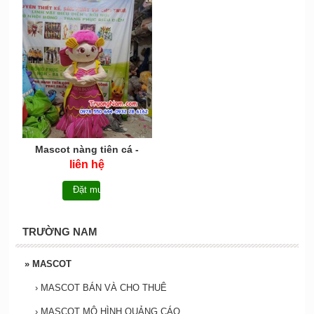
Mascot nàng tiên cá -
MCN051
liên hệ
Đặt mua
TRƯỜNG NAM
»
MASCOT
›
MASCOT BÁN VÀ CHO THUÊ
›
MASCOT MÔ HÌNH QUẢNG CÁO