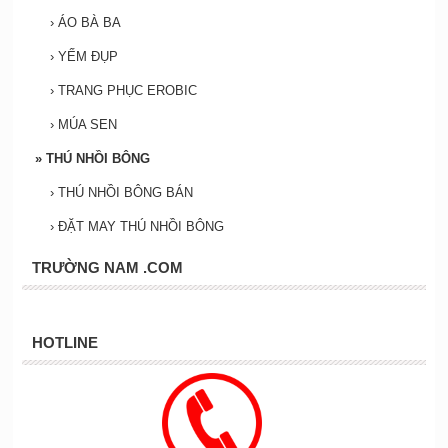
›
ÁO BÀ BA
›
YẾM ĐỤP
›
TRANG PHỤC EROBIC
›
MÚA SEN
»
THÚ NHỒI BÔNG
›
THÚ NHỒI BÔNG BÁN
›
ĐẶT MAY THÚ NHỒI BÔNG
TRƯỜNG NAM .COM
HOTLINE