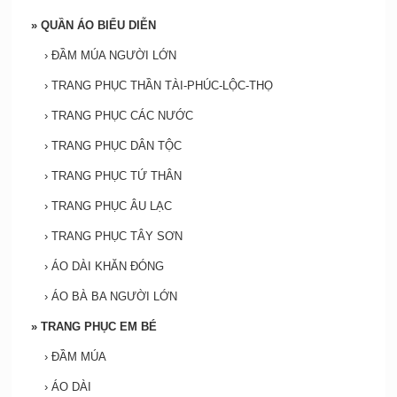
»
QUẦN ÁO BIỂU DIỄN
›
ĐẦM MÚA NGƯỜI LỚN
›
TRANG PHỤC THẦN TÀI-PHÚC-LỘC-THỌ
›
TRANG PHỤC CÁC NƯỚC
›
TRANG PHỤC DÂN TỘC
›
TRANG PHỤC TỨ THÂN
›
TRANG PHỤC ÂU LẠC
›
TRANG PHỤC TÂY SƠN
›
ÁO DÀI KHĂN ĐÓNG
›
ÁO BÀ BA NGƯỜI LỚN
»
TRANG PHỤC EM BÉ
›
ĐẦM MÚA
›
ÁO DÀI